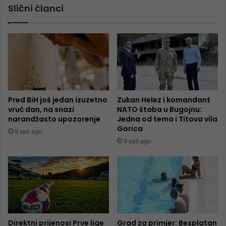
Slični članci
Pred BiH još jedan izuzetno
Zukan Helez i komandant
vruć dan, na snazi
NATO štaba u Bugojnu:
narandžasto upozorenje
Jedna od tema i Titova vila
Gorica
9 sati ago
9 sati ago
Direktni prijenosi Prve lige
Grad za primjer: Besplatan