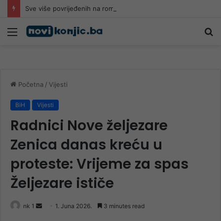
Sve više povrijeđenih na romobilima u HNK: Ljekari upozoravaju da najčešće stradaju djeca
Meni
Pr
Početna
/
Vijesti
BiH
Vijesti
Radnici Nove željezare
Zenica danas kreću u
proteste: Vrijeme za spas
Željezare ističe
Send
nk 1
1. Juna 2026.
3 minutes read
an