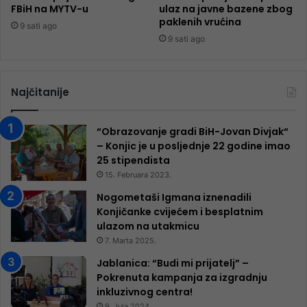
FBiH na MYTV-u
ulaz na javne bazene zbog
paklenih vrućina
9 sati ago
9 sati ago
Najčitanije
“Obrazovanje gradi BiH-Jovan Divjak“
– Konjic je u posljednje 22 godine imao
25 ​​stipendista
15. Februara 2023.
Nogometaši Igmana iznenadili
Konjičanke cvijećem i besplatnim
ulazom na utakmicu
7. Marta 2025.
Jablanica: “Budi mi prijatelj” –
Pokrenuta kampanja za izgradnju
inkluzivnog centra!
9. Jula 2024.