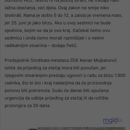
odnosno HDZ. Nismo ni na jednoj strani, ne trebaju nam
lažna obećanja, već djela. Ovaj zakon ne smije niko
blokirati. Nama je došlo 5 do 12, a zaista je vremena malo,
jer 25. juni je jako blizu. Ako u ovoj sedmici ne bude
sjednice, bojim se da je ovo kraj. Sačekat ćemo ovu
sedmicu i onda ćemo morati razmišljati i o nekim
radikalnijim stvarima – dodaje Fetić.
Predsjednik Sindikata metalaca ZDK Kenan Mujkanović
ističe da prijedlog za stečaj mora biti povučen, jer
njegovim otvaranjem prestaju ugovori o radu za blizu 1.900
radnika, što bi bio i kraj nadanjima da će proizvodnja
ponovo biti pokrenuta. Sudu će danas biti upućena
urgencija da odbije prijedlog za stečaj ili da ročište
prolongira za 30 dana.