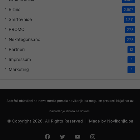
Biznis
2.907
Smrtovnice
1.211
PROMO
278
Nekategorisano
273
Partneri
13
Impressum
2
Marketing
2
Sadržaji objavljeni na news media portalu novikonjic.ba mogu se preuzeti isključivo uz
navođenje izvora sa linkom.
© Copyright 2026, All Rights Reserved |
Made by
Novikonjic.ba
Facebook
Twitter
YouTube
Instagram