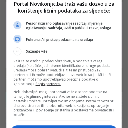
Portal Novikonjic.ba traži vašu dozvolu za
korištenje ličnih podataka za sljedeće:
Personalizirano oglašavanje i sadržaj, mjerenje
oglašavanja i sadržaja, uvidi u publiku i razvoj usluga
Pohrana i/ili pristup podacima na uređaju
Saznajte više
Vaši će se osobni podaci obrađivati, a podatke s vašeg
uređaja (kolačiće, jedinstvene identifikatore i druge podatke
uređaja) može pohranjivati, dijeliti te im pristupati 212
partnera ili ih može upotrebljavati ova web-lokacija. Mi i naši
partneri možemo upotrebljavati precizne podatke o
geolociranju.
Popis partnera.
Neki dobavljači mogu obrađivati vaše osobne podatke na
temelju legitimnog interesa. Ako se ne slažete s tim, u
nastavku možete upravljati svojim opcijama. Potražite vezu pri
dnu ove stranice ili na izborniku web-lokacije za upravljanje
pristankom ili povlačenje pristanka u postavkama privatnosti i
kolačića.