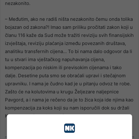
nezakonito.
– Međutim, ako ne radiš ništa nezakonito čemu onda tolika
bojazan od zakona?! Imao sam priliku pročitati zakon koji u
članu 116 kaže da Sud može tražiti reviziju svih finansijskih
izvještaja, reviziju plaćanja između povezanih društava,
analitiku transfernih cijena… To bi nama dalo odgovor da li
tu u stvari ima vještačkog napuhavanja cijena,
kompenzacija po niskim ili previsokim cijenama i tako
dalje. Desetine puta smo se obraćali upravi i stečajnom
upravniku. I nama je čudno kad je u pitanju odvoz te robe.
Zašto će na kolutovima u krugu Željezare naljepnice
Pavgord, a i nama je rečeno da je to žica koja ide njima kao
kompenzacija za koks koji su nam isporučili dok su držali
Koksaru – kaže Mujkanović.