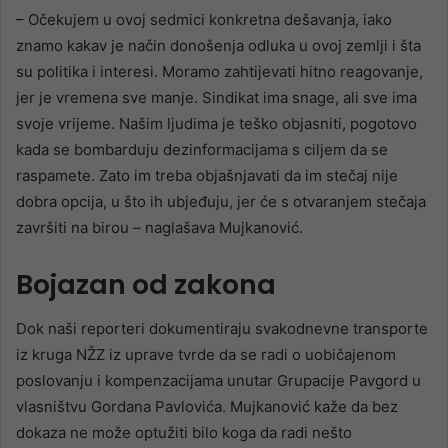
– Očekujem u ovoj sedmici konkretna dešavanja, iako
znamo kakav je način donošenja odluka u ovoj zemlji i šta
su politika i interesi. Moramo zahtijevati hitno reagovanje,
jer je vremena sve manje. Sindikat ima snage, ali sve ima
svoje vrijeme. Našim ljudima je teško objasniti, pogotovo
kada se bombarduju dezinformacijama s ciljem da se
raspamete. Zato im treba objašnjavati da im stečaj nije
dobra opcija, u što ih ubjeđuju, jer će s otvaranjem stečaja
završiti na birou – naglašava Mujkanović.
Bojazan od zakona
Dok naši reporteri dokumentiraju svakodnevne transporte
iz kruga NŽZ iz uprave tvrde da se radi o uobičajenom
poslovanju i kompenzacijama unutar Grupacije Pavgord u
vlasništvu Gordana Pavlovića. Mujkanović kaže da bez
dokaza ne može optužiti bilo koga da radi nešto