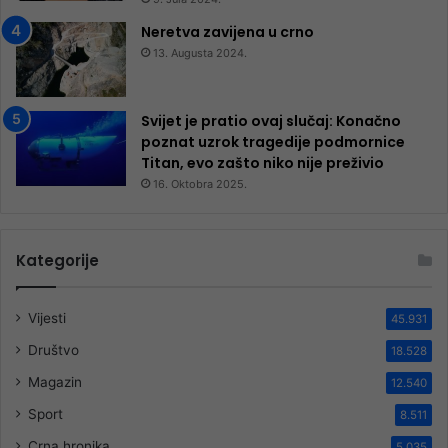
Neretva zavijena u crno
13. Augusta 2024.
Svijet je pratio ovaj slučaj: Konačno
poznat uzrok tragedije podmornice
Titan, evo zašto niko nije preživio
16. Oktobra 2025.
Kategorije
Vijesti
45.931
Društvo
18.528
Magazin
12.540
Sport
8.511
Crna hronika
5.035