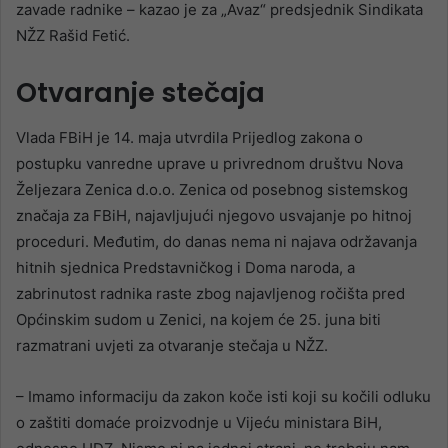
zavade radnike – kazao je za „Avaz“ predsjednik Sindikata
NŽZ Rašid Fetić.
Otvaranje stečaja
Vlada FBiH je 14. maja utvrdila Prijedlog zakona o
postupku vanredne uprave u privrednom društvu Nova
Željezara Zenica d.o.o. Zenica od posebnog sistemskog
značaja za FBiH, najavljujući njegovo usvajanje po hitnoj
proceduri. Međutim, do danas nema ni najava održavanja
hitnih sjednica Predstavničkog i Doma naroda, a
zabrinutost radnika raste zbog najavljenog ročišta pred
Općinskim sudom u Zenici, na kojem će 25. juna biti
razmatrani uvjeti za otvaranje stečaja u NŽZ.
– Imamo informaciju da zakon koče isti koji su kočili odluku
o zaštiti domaće proizvodnje u Vijeću ministara BiH,