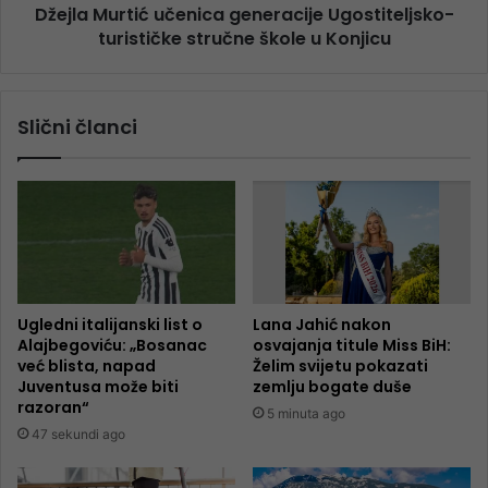
Džejla Murtić učenica generacije Ugostiteljsko-
turističke stručne škole u Konjicu
Slični članci
Ugledni italijanski list o
Lana Jahić nakon
Alajbegoviću: „Bosanac
osvajanja titule Miss BiH:
već blista, napad
Želim svijetu pokazati
Juventusa može biti
zemlju bogate duše
razoran“
5 minuta ago
47 sekundi ago