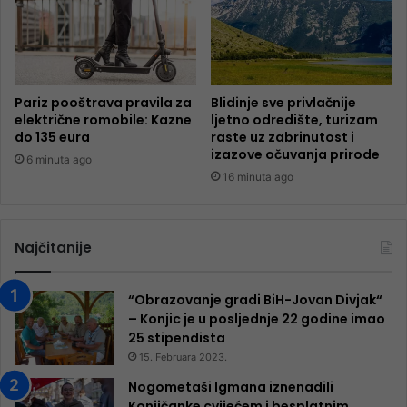
Pariz pooštrava pravila za
Blidinje sve privlačnije
električne romobile: Kazne
ljetno odredište, turizam
do 135 eura
raste uz zabrinutost i
izazove očuvanja prirode
6 minuta ago
16 minuta ago
Najčitanije
“Obrazovanje gradi BiH-Jovan Divjak“
– Konjic je u posljednje 22 godine imao
25 ​​stipendista
15. Februara 2023.
Nogometaši Igmana iznenadili
Konjičanke cvijećem i besplatnim