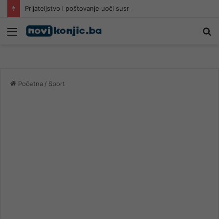
Prijateljstvo i poštovanje uoči susreta Igmana i Al Ahlija
Meni
Pr
Početna
/
Sport