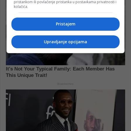
pristankom ili povlačenje pristanka u postavkama privatnosti i
kolačića.
Pristajem
Upravljanje opcijama