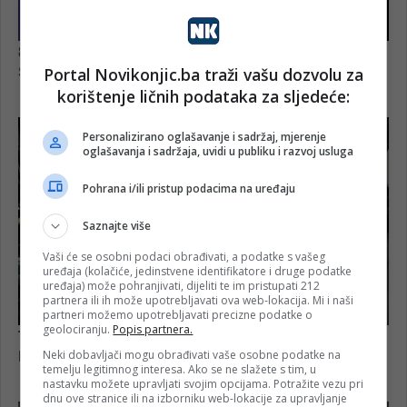
Portal Novikonjic.ba traži vašu dozvolu za
korištenje ličnih podataka za sljedeće:
Personalizirano oglašavanje i sadržaj, mjerenje
oglašavanja i sadržaja, uvidi u publiku i razvoj usluga
Pohrana i/ili pristup podacima na uređaju
Saznajte više
Vaši će se osobni podaci obrađivati, a podatke s vašeg
uređaja (kolačiće, jedinstvene identifikatore i druge podatke
uređaja) može pohranjivati, dijeliti te im pristupati 212
partnera ili ih može upotrebljavati ova web-lokacija. Mi i naši
partneri možemo upotrebljavati precizne podatke o
geolociranju.
Popis partnera.
Neki dobavljači mogu obrađivati vaše osobne podatke na
temelju legitimnog interesa. Ako se ne slažete s tim, u
nastavku možete upravljati svojim opcijama. Potražite vezu pri
dnu ove stranice ili na izborniku web-lokacije za upravljanje