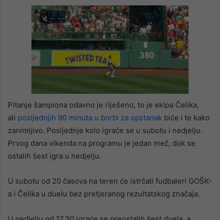
Pitanje šampiona odavno je riješeno, to je ekipa Čelika,
ali
posljednjih 90 minuta u borbi za opstanak
biće i te kako
zanimljivo. Posljednje kolo igraće se u subotu i nedjelju.
Prvog dana vikenda na programu je jedan meč, dok se
ostalih šest igra u nedjelju.
U subotu od 20 časova na teren će istrčati fudbaleri GOŠK-
a i Čelika u duelu bez pretjeranog rezultatskog značaja.
U nedjelju od 17.30 igraće se preostalih šest duela, a