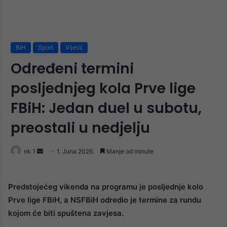
BiH
Sport
Vijesti
Određeni termini
posljednjeg kola Prve lige
FBiH: Jedan duel u subotu,
preostali u nedjelju
Send
nk 1
1. Juna 2026.
Manje od minute
an
email
Predstojećeg vikenda na programu je posljednje kolo
Prve lige FBiH, a NSFBiH odredio je termine za rundu
kojom će biti spuštena zavjesa.