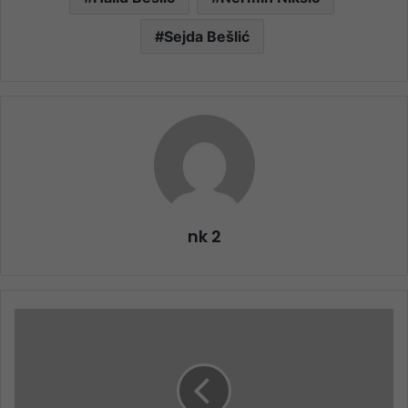
Sejda Bešlić
nk 2