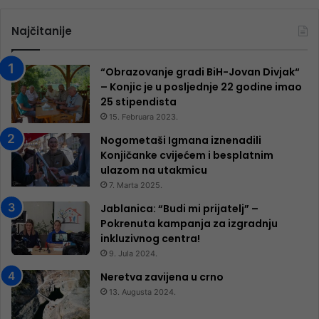
Najčitanije
“Obrazovanje gradi BiH-Jovan Divjak“
– Konjic je u posljednje 22 godine imao
25 ​​stipendista
15. Februara 2023.
Nogometaši Igmana iznenadili
Konjičanke cvijećem i besplatnim
ulazom na utakmicu
7. Marta 2025.
Jablanica: “Budi mi prijatelj” –
Pokrenuta kampanja za izgradnju
inkluzivnog centra!
9. Jula 2024.
Neretva zavijena u crno
13. Augusta 2024.