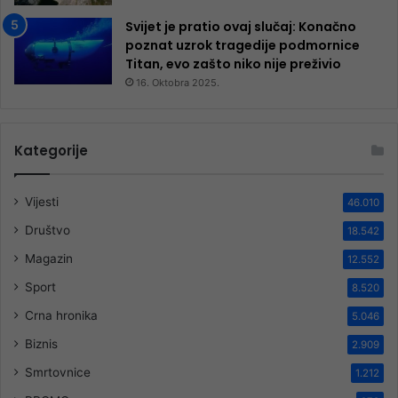
Svijet je pratio ovaj slučaj: Konačno
poznat uzrok tragedije podmornice
Titan, evo zašto niko nije preživio
16. Oktobra 2025.
Kategorije
Vijesti
46.010
Društvo
18.542
Magazin
12.552
Sport
8.520
Crna hronika
5.046
Biznis
2.909
Smrtovnice
1.212