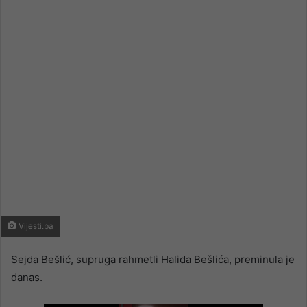
email
Vijesti.ba
Sejda Bešlić, supruga rahmetli Halida Bešlića, preminula je
danas.