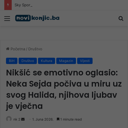
Sky Sports najavio Alajbegovića u startnoj postavi Juventusa
Meni
Pr
Početna
/
Društvo
BiH
Društvo
Kultura
Magazin
Vijesti
Nikšić se emotivno oglasio:
Neka Sejda počiva u miru uz
svog Halida, njihova ljubav
je vječna
Send
nk 2
1. Juna 2026.
1 minute read
an