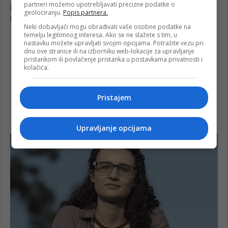
partneri možemo upotrebljavati precizne podatke o
geolociranju.
Popis partnera.
Neki dobavljači mogu obrađivati vaše osobne podatke na
temelju legitimnog interesa. Ako se ne slažete s tim, u
nastavku možete upravljati svojim opcijama. Potražite vezu pri
dnu ove stranice ili na izborniku web-lokacije za upravljanje
pristankom ili povlačenje pristanka u postavkama privatnosti i
kolačića.
Pristajem
Upravljanje opcijama