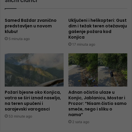
Slični članci
Samed Baždar zvanično
Uključeni i helikopteri: Gust
predstavljen u novom
dim i težak teren otežavaju
klubu!
gašenje požara kod
Konjica
5 minuta ago
17 minuta ago
Požari bjesne oko Konjica,
Adnan očistio ulaze u
vatra se širi iznad naselja,
Konjic, Jablanicu, Mostar i
na teren upućeni i
Prozor: “Nisam čistio samo
sarajevski varogasci
smeće, nego i sliku o
nama”
53 minute ago
2 sata ago