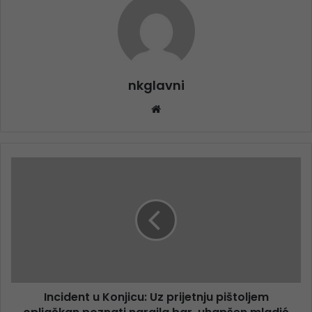
nkglavni
Website
Incident u Konjicu: Uz prijetnju pištoljem