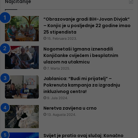
Najčitanije
“Obrazovanje gradi BiH-Jovan Divjak“
– Konjic je u posljednje 22 godine imao
25 ​​stipendista
15. Februara 2023.
Nogometaši Igmana iznenadili
Konjičanke cvijećem i besplatnim
ulazom na utakmicu
7. Marta 2025.
Jablanica: “Budi mi prijatelj” –
Pokrenuta kampanja za izgradnju
inkluzivnog centra!
9. Jula 2024.
Neretva zavijena u crno
13. Augusta 2024.
Svijet je pratio ovaj slučaj: Konačno