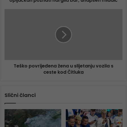
opljačkan poznati nargila bar, uhapšen mladić
Teško povrijeđena žena u slijetanju vozila s
ceste kod Čitluka
Slični članci