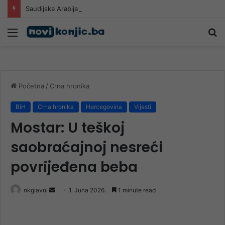
Saudijska Arabija, Turska i Pakistan potpisali sporazum: Napad na jednu zemlju smatrat će se napadom na sve tri
Meni
Pr
Početna
/
Crna hronika
BiH
Crna hronika
Hercegovina
Vijesti
Mostar: U teškoj
saobraćajnoj nesreći
povrijeđena beba
Send
nkglavni
1. Juna 2026.
1 minute read
an
email