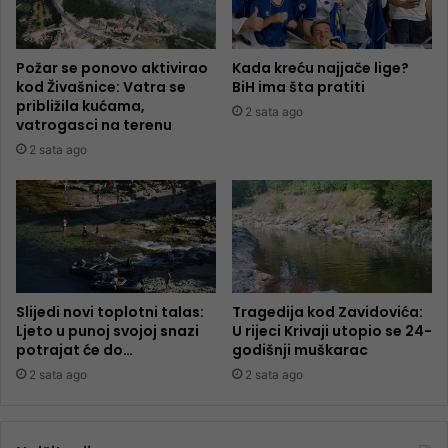
Požar se ponovo aktivirao
Kada kreću najjače lige?
kod Živašnice: Vatra se
BiH ima šta pratiti
približila kućama,
2 sata ago
vatrogasci na terenu
2 sata ago
Slijedi novi toplotni talas:
Tragedija kod Zavidovića:
Ljeto u punoj svojoj snazi
U rijeci Krivaji utopio se 24-
potrajat će do…
godišnji muškarac
2 sata ago
2 sata ago