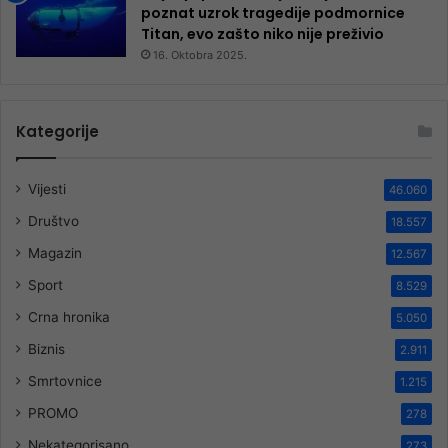
poznat uzrok tragedije podmornice
Titan, evo zašto niko nije preživio
16. Oktobra 2025.
Kategorije
Vijesti
46.060
Društvo
18.557
Magazin
12.567
Sport
8.529
Crna hronika
5.050
Biznis
2.911
Smrtovnice
1.215
PROMO
278
Nekategorisano
273