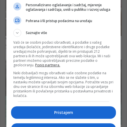
Personalizirano oglašavanje i sadržaj, mjerenje
oglašavanja i sadržaja, uvidi u publiku i razvoj usluga
Pohrana i/ili pristup podacima na uređaju
Saznajte više
Vaši će se osobni podaci obrađivati, a podatke s vašeg
uređaja (kolačiće, jedinstvene identifikatore i druge podatke
uređaja) može pohranjivati, dijeliti te im pristupati 212
partnera ili ih može upotrebljavati ova web-lokacija. Mi i naši
partneri možemo upotrebljavati precizne podatke o
geolociranju.
Popis partnera.
Neki dobavljači mogu obrađivati vaše osobne podatke na
temelju legitimnog interesa. Ako se ne slažete s tim, u
nastavku možete upravljati svojim opcijama. Potražite vezu pri
dnu ove stranice ili na izborniku web-lokacije za upravljanje
pristankom ili povlačenje pristanka u postavkama privatnosti i
kolačića.
Pristajem