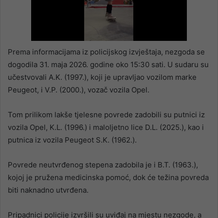
Prema informacijama iz policijskog izvještaja, nezgoda se
dogodila 31. maja 2026. godine oko 15:30 sati. U sudaru su
učestvovali A.K. (1997.), koji je upravljao vozilom marke
Peugeot, i V.P. (2000.), vozač vozila Opel.
Tom prilikom lakše tjelesne povrede zadobili su putnici iz
vozila Opel, K.L. (1996.) i maloljetno lice D.L. (2025.), kao i
putnica iz vozila Peugeot S.K. (1962.).
Povrede neutvrđenog stepena zadobila je i B.T. (1963.),
kojoj je pružena medicinska pomoć, dok će težina povreda
biti naknadno utvrđena.
Pripadnici policije izvršili su uviđaj na mjestu nezgode, a