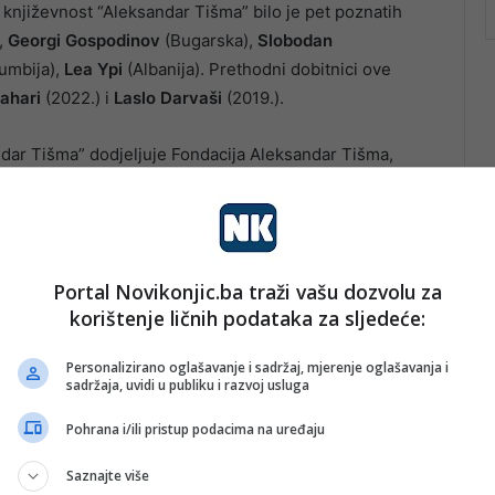
njiževnost “Aleksandar Tišma” bilo je pet poznatih
,
Georgi Gospodinov
(Bugarska),
Slobodan
umbija),
Lea Ypi
(Albanija). Prethodni dobitnici ove
ahari
(2022.) i
Laslo Darvaši
(2019.).
ar Tišma” dodjeljuje Fondacija Aleksandar Tišma,
Portal Novikonjic.ba traži vašu dozvolu za
korištenje ličnih podataka za sljedeće:
Personalizirano oglašavanje i sadržaj, mjerenje oglašavanja i
sadržaja, uvidi u publiku i razvoj usluga
Pohrana i/ili pristup podacima na uređaju
Saznajte više