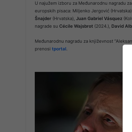
U najužem izboru za Međunarodnu nagradu za k
europskih pisaca: Miljenko Jergović (Hrvatska)
Šnajder
(Hrvatska),
Juan Gabriel Vásquez
(Kol
nagrade su
Cécile Wajsbrot
(2024.),
David Alb
Međunarodnu nagradu za književnost “Aleksand
prenosi
tportal
.