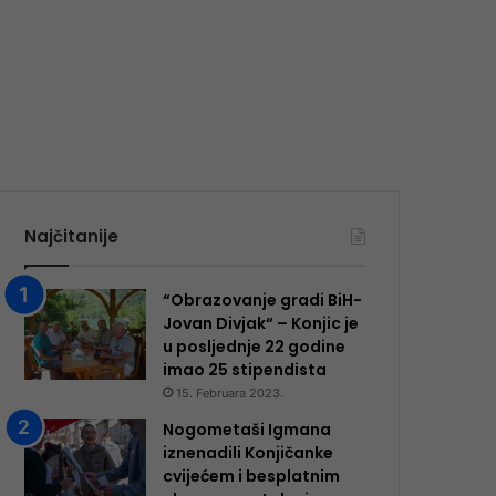
Najčitanije
“Obrazovanje gradi BiH-
Jovan Divjak“ – Konjic je
u posljednje 22 godine
imao 25 ​​stipendista
15. Februara 2023.
Nogometaši Igmana
iznenadili Konjičanke
cvijećem i besplatnim