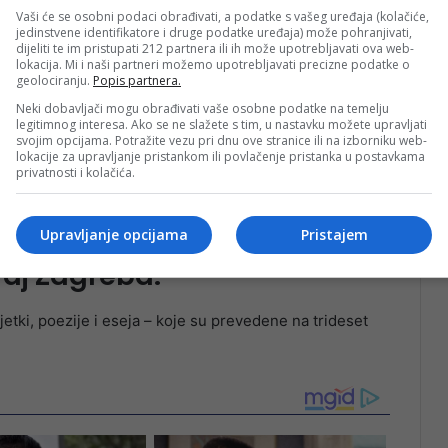
Vaši će se osobni podaci obrađivati, a podatke s vašeg uređaja (kolačiće,
jedinstvene identifikatore i druge podatke uređaja) može pohranjivati,
dijeliti te im pristupati 212 partnera ili ih može upotrebljavati ova web-
lokacija. Mi i naši partneri možemo upotrebljavati precizne podatke o
geolociranju.
Popis partnera.
Neki dobavljači mogu obrađivati vaše osobne podatke na temelju
legitimnog interesa. Ako se ne slažete s tim, u nastavku možete upravljati
svojim opcijama. Potražite vezu pri dnu ove stranice ili na izborniku web-
lokacije za upravljanje pristankom ili povlačenje pristanka u postavkama
privatnosti i kolačića.
je 1966. godine u Sarajevu, a
Upravljanje opcijama
Pristajem
kraj Zagreba.
etki, poezije i eseja – koje su prevedene na trideset