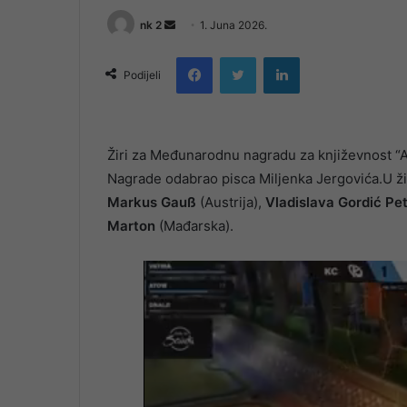
Send
nk 2
1. Juna 2026.
an
Facebook
Twitter
LinkedIn
email
Podijeli
Žiri za Međunarodnu nagradu za književnost “A
Nagrade odabrao pisca Miljenka Jergovića.U žir
Markus Gauß
(Austrija),
Vladislava Gordić Pe
Marton
(Mađarska).