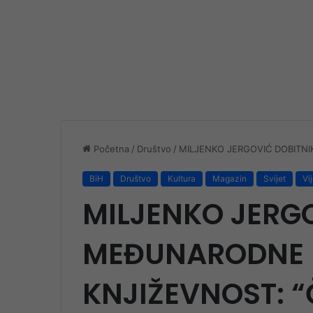
Početna
/
Društvo
/
MILJENKO JERGOVIĆ DOBITNI
BiH
Društvo
Kultura
Magazin
Svijet
Vij
MILJENKO JERG
MEĐUNARODNE 
KNJIŽEVNOST: “Č