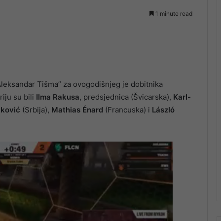
1 minute read
leksandar Tišma” za ovogodišnjeg je dobitnika
iju su bili
Ilma Rakusa
, predsjednica (Švicarska),
Karl-
tković
(Srbija),
Mathias Énard
(Francuska) i
László