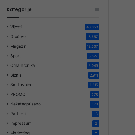
Kategorije
Vijesti
46.053
Društvo
18.557
Magazin
12.567
Sport
8.527
Crna hronika
5.049
Biznis
2.911
Smrtovnice
1.215
PROMO
278
Nekategorisano
273
Partneri
13
Impressum
2
Marketing
2