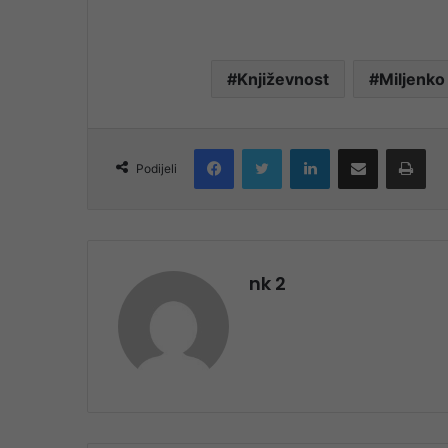
Književnost
Miljenko
Facebook
Twitter
LinkedIn
Share via Email
Pri
Podijeli
nk 2