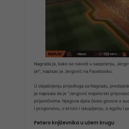
Nagrada je, kako se navodi u saopćenju, Jergov
je!”, napisao je Jergović na Facebooku.
U objašnjenju prijedloga za Nagradu, predsjedni
je napisala da је “Jergović majstorski pripovje
prijemčivima. Njegova djela često govore o su
i progonstvu, o krivici i iskupljenju, o egzilu i p
Petero književnika u užem krugu