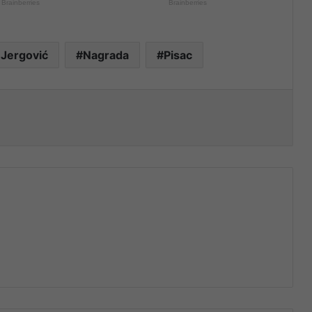
 Jergović
Nagrada
Pisac
nt