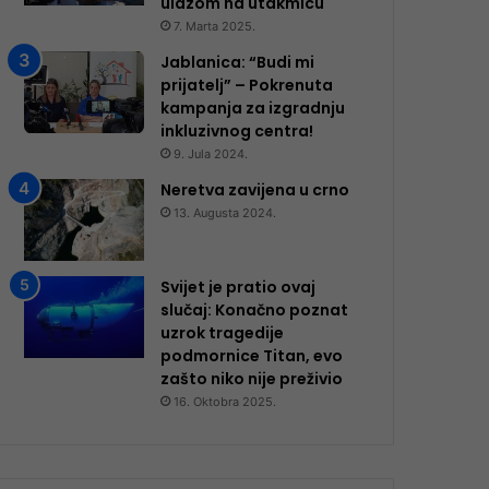
ulazom na utakmicu
7. Marta 2025.
Jablanica: “Budi mi
prijatelj” – Pokrenuta
kampanja za izgradnju
inkluzivnog centra!
9. Jula 2024.
Neretva zavijena u crno
13. Augusta 2024.
Svijet je pratio ovaj
slučaj: Konačno poznat
uzrok tragedije
podmornice Titan, evo
zašto niko nije preživio
16. Oktobra 2025.