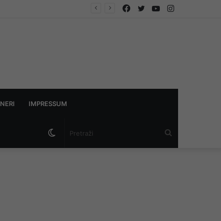
Facebook
Twitter
YouTube
Instagram
riču
NERI
IMPRESSUM
Switch
Pretraži
skin