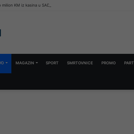
 milion KM iz kasina u SAD-u, završio u zatvoru, a onda napisao svoju p
VO
MAGAZIN
SPORT
SMRTOVNICE
PROMO
PART