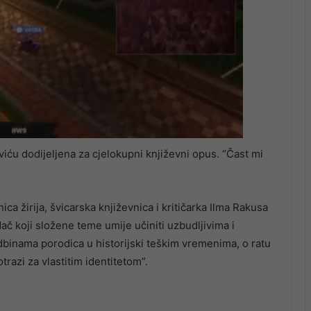
iću dodijeljena za cjelokupni književni opus. “Čast mi
ca žirija, švicarska književnica i kritičarka Ilma Rakusa
dač koji složene teme umije učiniti uzbudljivima i
dbinama porodica u historijski teškim vremenima, o ratu
otrazi za vlastitim identitetom”.