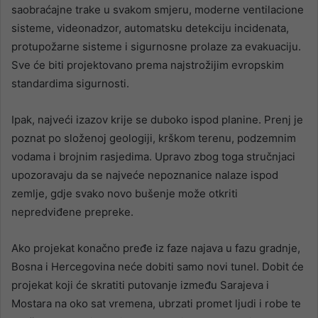
saobraćajne trake u svakom smjeru, moderne ventilacione
sisteme, videonadzor, automatsku detekciju incidenata,
protupožarne sisteme i sigurnosne prolaze za evakuaciju.
Sve će biti projektovano prema najstrožijim evropskim
standardima sigurnosti.
Ipak, najveći izazov krije se duboko ispod planine. Prenj je
poznat po složenoj geologiji, krškom terenu, podzemnim
vodama i brojnim rasjedima. Upravo zbog toga stručnjaci
upozoravaju da se najveće nepoznanice nalaze ispod
zemlje, gdje svako novo bušenje može otkriti
nepredviđene prepreke.
Ako projekat konačno pređe iz faze najava u fazu gradnje,
Bosna i Hercegovina neće dobiti samo novi tunel. Dobit će
projekat koji će skratiti putovanje između Sarajeva i
Mostara na oko sat vremena, ubrzati promet ljudi i robe te