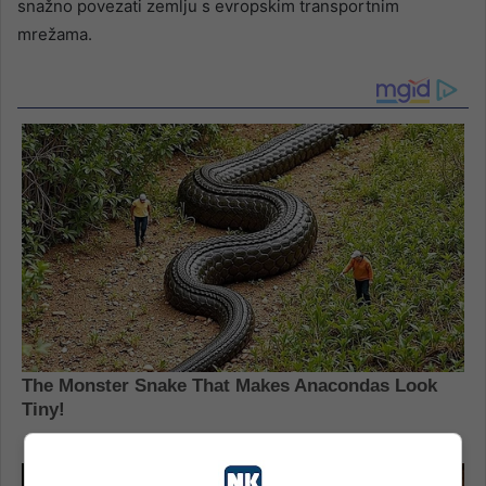
snažno povezati zemlju s evropskim transportnim
mrežama.