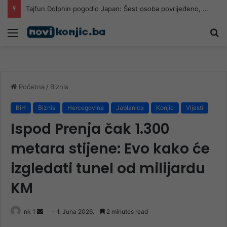
Tajfun Dolphin pogodio Japan: Šest osoba povrijeđeno, više od 50.000 objekata ostalo bez struje
Meni
Pr
Početna
/
Biznis
BiH
Biznis
Hercegovina
Jablanica
Konjic
Vijesti
Ispod Prenja čak 1.300
metara stijene: Evo kako će
izgledati tunel od milijardu
KM
Send
nk 1
1. Juna 2026.
2 minutes read
an