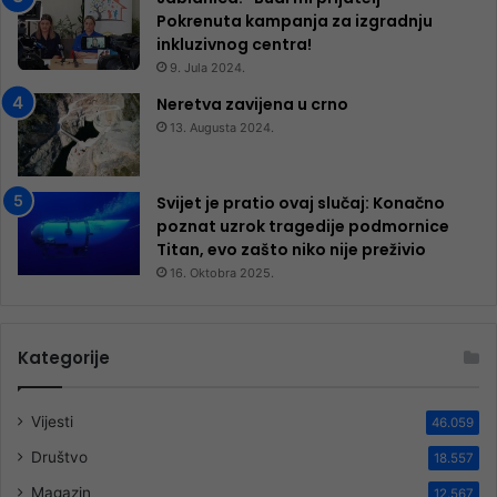
Pokrenuta kampanja za izgradnju
inkluzivnog centra!
9. Jula 2024.
Neretva zavijena u crno
13. Augusta 2024.
Svijet je pratio ovaj slučaj: Konačno
poznat uzrok tragedije podmornice
Titan, evo zašto niko nije preživio
16. Oktobra 2025.
Kategorije
Vijesti
46.059
Društvo
18.557
Magazin
12.567