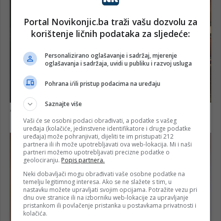
Portal Novikonjic.ba traži vašu dozvolu za
korištenje ličnih podataka za sljedeće:
Personalizirano oglašavanje i sadržaj, mjerenje
oglašavanja i sadržaja, uvidi u publiku i razvoj usluga
Pohrana i/ili pristup podacima na uređaju
Saznajte više
Vaši će se osobni podaci obrađivati, a podatke s vašeg
uređaja (kolačiće, jedinstvene identifikatore i druge podatke
uređaja) može pohranjivati, dijeliti te im pristupati 212
partnera ili ih može upotrebljavati ova web-lokacija. Mi i naši
partneri možemo upotrebljavati precizne podatke o
geolociranju.
Popis partnera.
Neki dobavljači mogu obrađivati vaše osobne podatke na
temelju legitimnog interesa. Ako se ne slažete s tim, u
nastavku možete upravljati svojim opcijama. Potražite vezu pri
dnu ove stranice ili na izborniku web-lokacije za upravljanje
pristankom ili povlačenje pristanka u postavkama privatnosti i
kolačića.