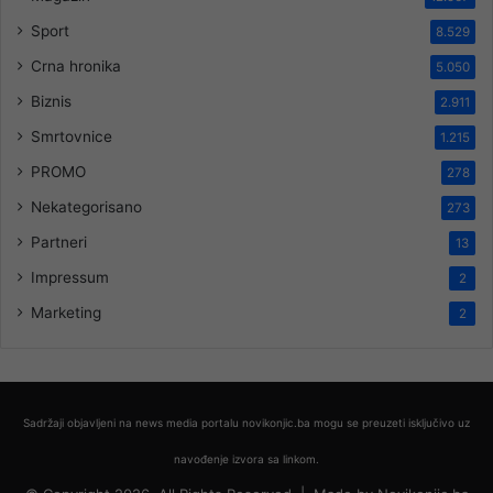
Sport
8.529
Crna hronika
5.050
Biznis
2.911
Smrtovnice
1.215
PROMO
278
Nekategorisano
273
Partneri
13
Impressum
2
Marketing
2
Sadržaji objavljeni na news media portalu novikonjic.ba mogu se preuzeti isključivo uz
navođenje izvora sa linkom.