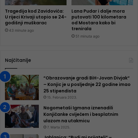
Tragedija kod Zavidovića:
Lana Pudar i dalje mora
U rijeci Krivaji utopio se 24-
putovati 100 kilometara
godišnji muškarac
od Mostara kako bi
trenirala
43 minute ago
51 minuta ago
Najčitanije
“Obrazovanje gradi BiH-Jovan Divjak“
– Konjic je u posljednje 22 godine imao
25 ​​stipendista
15. Februara 2023.
Nogometaši Igmana iznenadili
Konjičanke cvijećem i besplatnim
ulazom na utakmicu
7. Marta 2025.
Jablanica: “Budi mi prijatelj” –