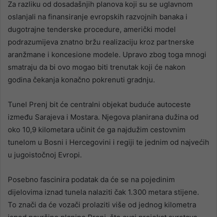
Za razliku od dosadašnjih planova koji su se uglavnom
oslanjali na finansiranje evropskih razvojnih banaka i
dugotrajne tenderske procedure, američki model
podrazumijeva znatno bržu realizaciju kroz partnerske
aranžmane i koncesione modele. Upravo zbog toga mnogi
smatraju da bi ovo mogao biti trenutak koji će nakon
godina čekanja konačno pokrenuti gradnju.
Tunel Prenj bit će centralni objekat buduće autoceste
između Sarajeva i Mostara. Njegova planirana dužina od
oko 10,9 kilometara učinit će ga najdužim cestovnim
tunelom u Bosni i Hercegovini i regiji te jednim od najvećih
u jugoistočnoj Evropi.
Posebno fascinira podatak da će se na pojedinim
dijelovima iznad tunela nalaziti čak 1.300 metara stijene.
To znači da će vozači prolaziti više od jednog kilometra