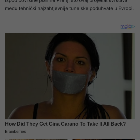
ispod površine planine Prenj, što ovaj projekat svrstava
među tehnički najzahtjevnije tunelske poduhvate u Evropi.