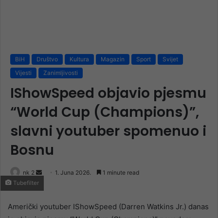
BiH
Društvo
Kultura
Magazin
Sport
Svijet
Vijesti
Zanimljivosti
IShowSpeed objavio pjesmu
“World Cup (Champions)”,
slavni youtuber spomenuo i
Bosnu
Send
nk 2
1. Juna 2026.
1 minute read
Tubefilter
an
email
Američki youtuber IShowSpeed (Darren Watkins Jr.) danas