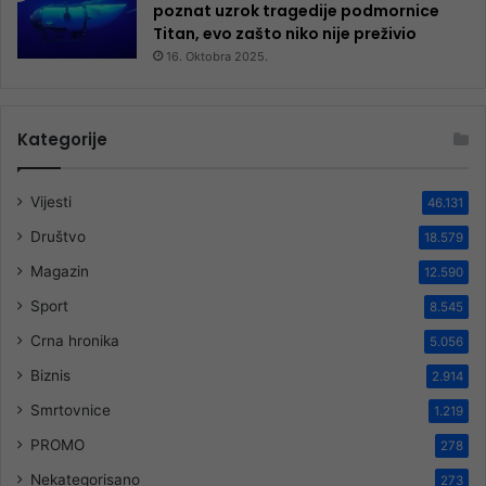
poznat uzrok tragedije podmornice
Titan, evo zašto niko nije preživio
16. Oktobra 2025.
Kategorije
Vijesti
46.131
Društvo
18.579
Magazin
12.590
Sport
8.545
Crna hronika
5.056
Biznis
2.914
Smrtovnice
1.219
PROMO
278
Nekategorisano
273