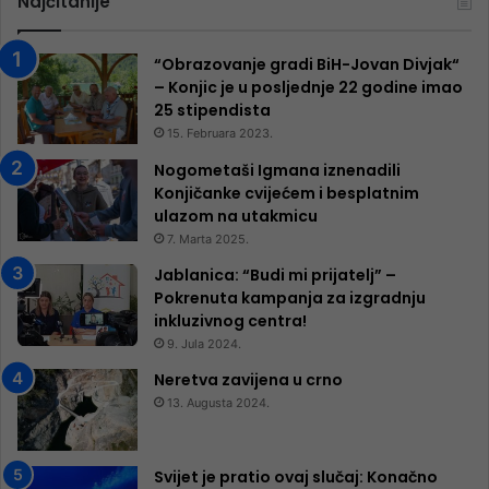
Najčitanije
“Obrazovanje gradi BiH-Jovan Divjak“
– Konjic je u posljednje 22 godine imao
25 ​​stipendista
15. Februara 2023.
Nogometaši Igmana iznenadili
Konjičanke cvijećem i besplatnim
ulazom na utakmicu
7. Marta 2025.
Jablanica: “Budi mi prijatelj” –
Pokrenuta kampanja za izgradnju
inkluzivnog centra!
9. Jula 2024.
Neretva zavijena u crno
13. Augusta 2024.
Svijet je pratio ovaj slučaj: Konačno