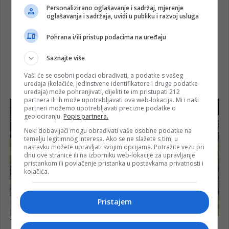
Personalizirano oglašavanje i sadržaj, mjerenje
oglašavanja i sadržaja, uvidi u publiku i razvoj usluga
Pohrana i/ili pristup podacima na uređaju
Saznajte više
Vaši će se osobni podaci obrađivati, a podatke s vašeg
uređaja (kolačiće, jedinstvene identifikatore i druge podatke
uređaja) može pohranjivati, dijeliti te im pristupati 212
partnera ili ih može upotrebljavati ova web-lokacija. Mi i naši
partneri možemo upotrebljavati precizne podatke o
geolociranju.
Popis partnera.
Neki dobavljači mogu obrađivati vaše osobne podatke na
temelju legitimnog interesa. Ako se ne slažete s tim, u
nastavku možete upravljati svojim opcijama. Potražite vezu pri
dnu ove stranice ili na izborniku web-lokacije za upravljanje
pristankom ili povlačenje pristanka u postavkama privatnosti i
kolačića.
Pristajem