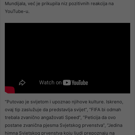
Mundijala, već je prikupila niz pozitivnih reakcija na
YouTube-u.
“Putovao je svijetom i upoznao njihove kulture. Iskreno,
ovaj tip zaslužuje da predstavlja svijet”, “FIFA bi odmah
trebala zvanično angažovati Speed”, “Peticija da ovo
postane zvanična pjesma Svjetskog prvenstva”, “Jedina
himna Svjetskog prvenstva koju ljudi prepoznaju na