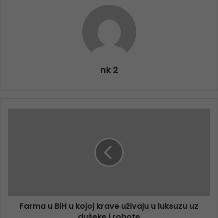
nk 2
Farma u BiH u kojoj krave uživaju u luksuzu uz
dušeke i robote