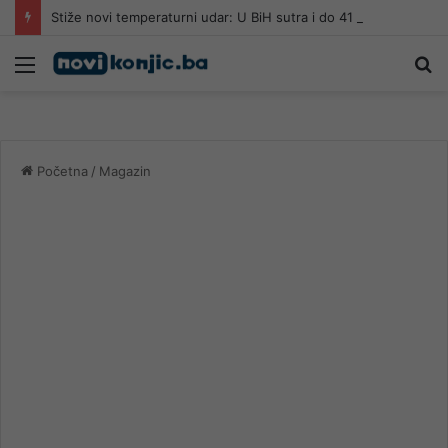
Stiže novi temperaturni udar: U BiH sutra i do 41 stepen
Meni
Pr
Početna
/
Magazin