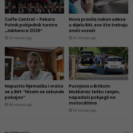
Caffe Central – Pekara
Nova pravila nakon udesa
Putnik pobjednik turnira
u dijelu BiH, evo šta trebaju
„Jablanica 2026“
znati vozači
22 minute ago
41 minuta ago
Napustio Njemačku i vratio
Pucnjava u Brčkom:
se u BiH: “Nisam se sekunde
Muškarac teško ranjen,
pokajao”
napadači pobjegli na
motociklima
48 minuta ago
55 minuta ago