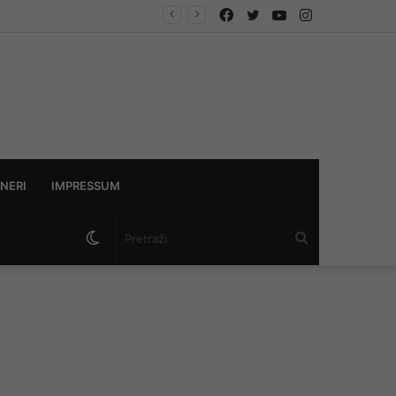
Facebook
Twitter
YouTube
Instagram
NERI
IMPRESSUM
Switch
Pretraži
skin