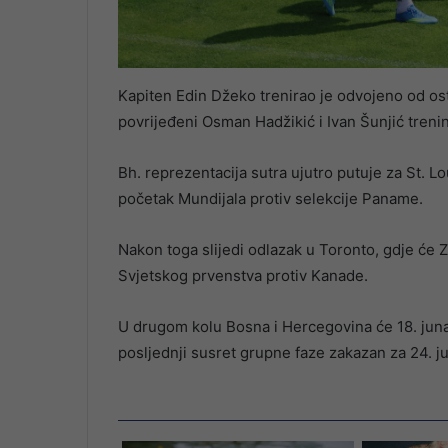
Kapiten Edin Džeko trenirao je odvojeno od os
povrijeđeni Osman Hadžikić i Ivan Šunjić trening 
Bh. reprezentacija sutra ujutro putuje za St. L
početak Mundijala protiv selekcije Paname.
Nakon toga slijedi odlazak u Toronto, gdje će Z
Svjetskog prvenstva protiv Kanade.
U drugom kolu Bosna i Hercegovina će 18. juna
posljednji susret grupne faze zakazan za 24. ju