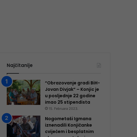
Najčitanije
“Obrazovanje gradi BiH-
Jovan Divjak“ – Konjic je
u posljednje 22 godine
imao 25 ​​stipendista
15. Februara 2023.
Nogometaši Igmana
iznenadili Konjičanke
cvijećem i besplatnim