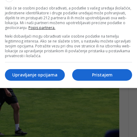
Vaši će se osobni podaci obrađivati, a podatke s vašeg uređaja (kolačiće,
jedinstvene identifikatore i druge podatke uređaja) može pohranjivati,
dijeliti te im pristupati 212 partnera ili ih može upotrebljavati ova web-
lokacija. Mi i naši partneri možemo upotrebljavati precizne podatke o
geolociranju.
Popis partnera.
Neki dobavljači mogu obrađivati vaše osobne podatke na temelju
legitimnog interesa. Ako se ne slažete s tim, u nastavku možete upravljati
svojim opcijama. Potražite vezu pri dnu ove stranice ili na izborniku web-
lokacije za upravljanje pristankom ili povlačenje pristanka u postavkama
privatnosti i kolačića.
Upravljanje opcijama
Pristajem