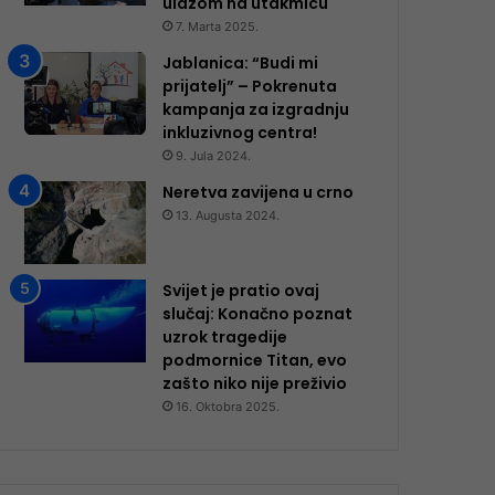
ulazom na utakmicu
7. Marta 2025.
Jablanica: “Budi mi
prijatelj” – Pokrenuta
kampanja za izgradnju
inkluzivnog centra!
9. Jula 2024.
Neretva zavijena u crno
13. Augusta 2024.
Svijet je pratio ovaj
slučaj: Konačno poznat
uzrok tragedije
podmornice Titan, evo
zašto niko nije preživio
16. Oktobra 2025.