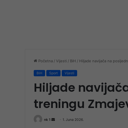
Početna
/
Vijesti
/
BiH
/
Hiljade navijača na posljed
BiH
Sport
Vijesti
Hiljade navijač
treningu Zmaje
Send
nk 1
1. Juna 2026.
an