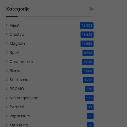
Kategorije
Vijesti
46.003
Društvo
18.542
Magazin
12.552
Sport
8.518
Crna hronika
5.046
Biznis
2.909
Smrtovnice
1.212
PROMO
278
Nekategorisano
273
Partneri
13
Impressum
2
Marketing
2