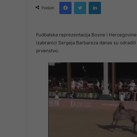
Facebook
Twitter
LinkedIn
email
Podijeli
Fudbalska reprezentacija Bosne i Hercegovine 
izabranici Sergeja Barbareza danas su odradili
prvenstvo.