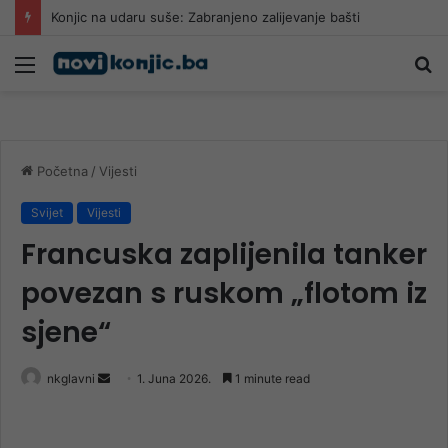
Konjic na udaru suše: Zabranjeno zalijevanje bašti
Meni
Pr
Početna
/
Vijesti
Svijet
Vijesti
Francuska zaplijenila tanker
povezan s ruskom „flotom iz
sjene“
Send
nkglavni
1. Juna 2026.
1 minute read
an
email