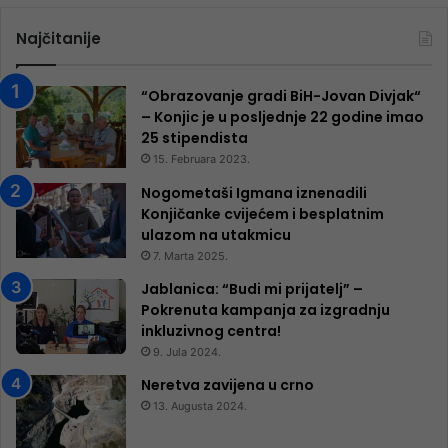
Najčitanije
“Obrazovanje gradi BiH-Jovan Divjak“
– Konjic je u posljednje 22 godine imao
25 ​​stipendista
15. Februara 2023.
Nogometaši Igmana iznenadili
Konjičanke cvijećem i besplatnim
ulazom na utakmicu
7. Marta 2025.
Jablanica: “Budi mi prijatelj” –
Pokrenuta kampanja za izgradnju
inkluzivnog centra!
9. Jula 2024.
Neretva zavijena u crno
13. Augusta 2024.