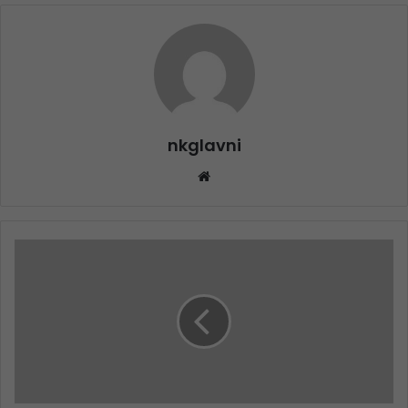
nkglavni
Website