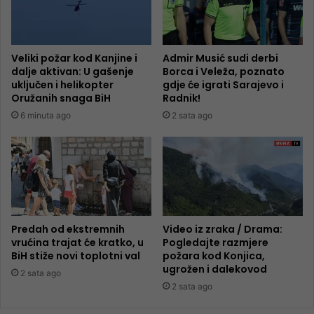
Veliki požar kod Kanjine i
Admir Musić sudi derbi
dalje aktivan: U gašenje
Borca i Veleža, poznato
uključen i helikopter
gdje će igrati Sarajevo i
Oružanih snaga BiH
Radnik!
6 minuta ago
2 sata ago
Predah od ekstremnih
Video iz zraka / Drama:
vrućina trajat će kratko, u
Pogledajte razmjere
BiH stiže novi toplotni val
požara kod Konjica,
ugrožen i dalekovod
2 sata ago
2 sata ago