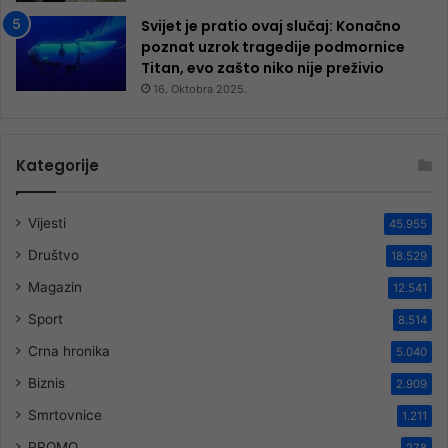
Svijet je pratio ovaj slučaj: Konačno
poznat uzrok tragedije podmornice
Titan, evo zašto niko nije preživio
16. Oktobra 2025.
Kategorije
Vijesti
45.955
Društvo
18.529
Magazin
12.541
Sport
8.514
Crna hronika
5.040
Biznis
2.909
Smrtovnice
1.211
PROMO
278