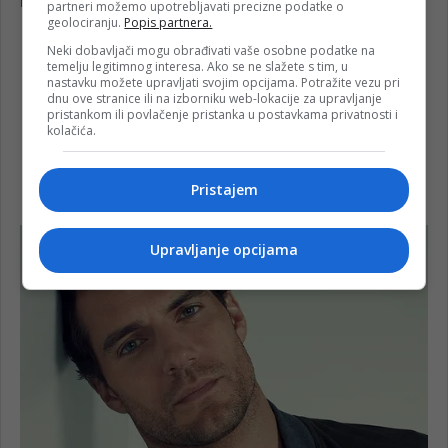
partneri možemo upotrebljavati precizne podatke o
geolociranju.
Popis partnera.
Neki dobavljači mogu obrađivati vaše osobne podatke na
temelju legitimnog interesa. Ako se ne slažete s tim, u
nastavku možete upravljati svojim opcijama. Potražite vezu pri
dnu ove stranice ili na izborniku web-lokacije za upravljanje
pristankom ili povlačenje pristanka u postavkama privatnosti i
kolačića.
Pristajem
Upravljanje opcijama