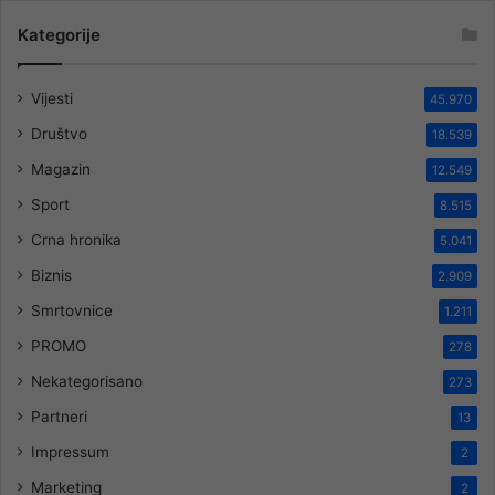
Kategorije
Vijesti
45.970
Društvo
18.539
Magazin
12.549
Sport
8.515
Crna hronika
5.041
Biznis
2.909
Smrtovnice
1.211
PROMO
278
Nekategorisano
273
Partneri
13
Impressum
2
Marketing
2