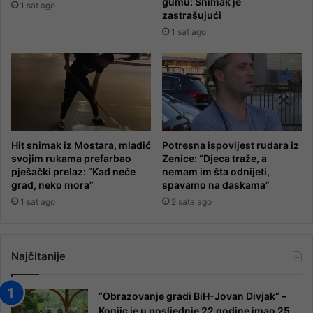
gumu: Snimak je
1 sat ago
zastrašujući
1 sat ago
Hit snimak iz Mostara, mladić
Potresna ispovijest rudara iz
svojim rukama prefarbao
Zenice: “Djeca traže, a
pješački prelaz: “Kad neće
nemam im šta odnijeti,
grad, neko mora”
spavamo na daskama”
1 sat ago
2 sata ago
Najčitanije
“Obrazovanje gradi BiH-Jovan Divjak“ –
Konjic je u posljednje 22 godine imao 25 ​​