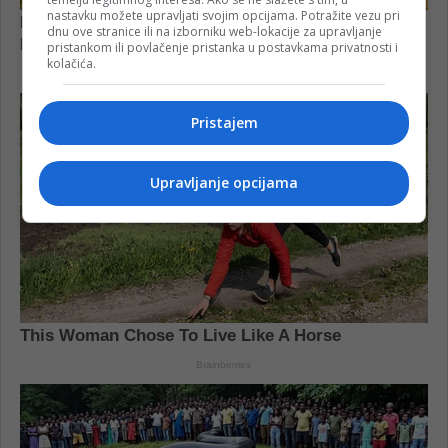
nastavku možete upravljati svojim opcijama. Potražite vezu pri
dnu ove stranice ili na izborniku web-lokacije za upravljanje
pristankom ili povlačenje pristanka u postavkama privatnosti i
kolačića.
Pristajem
Upravljanje opcijama