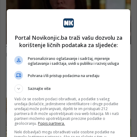
Portal Novikonjic.ba traži vašu dozvolu za
korištenje ličnih podataka za sljedeće:
Personalizirano oglašavanje i sadržaj, mjerenje
oglašavanja i sadržaja, uvidi u publiku i razvoj usluga
Pohrana i/ili pristup podacima na uređaju
Saznajte više
Vaši će se osobni podaci obrađivati, a podatke s vašeg
uređaja (kolačiće, jedinstvene identifikatore i druge podatke
uređaja) može pohranjivati, dijeliti te im pristupati 212
partnera ili ih može upotrebljavati ova web-lokacija. Mi i naši
partneri možemo upotrebljavati precizne podatke o
geolociranju.
Popis partnera.
Neki dobavljači mogu obrađivati vaše osobne podatke na
temelju legitimnog interesa. Ako se ne slažete s tim, u