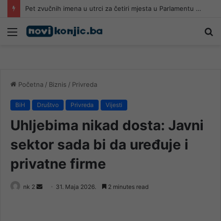
Pet zvučnih imena u utrci za četiri mjesta u Parlamentu BiH
Meni
Pr
Početna
/
Biznis
/
Privreda
BiH
Društvo
Privreda
Vijesti
Uhljebima nikad dosta: Javni
sektor sada bi da uređuje i
privatne firme
Send
nk 2
31. Maja 2026.
2 minutes read
an
email