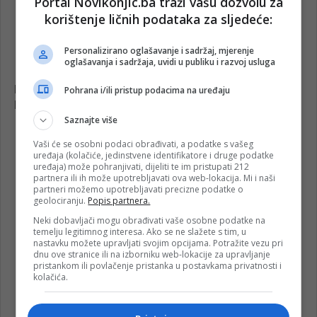
Portal Novikonjic.ba traži vašu dozvolu za
korištenje ličnih podataka za sljedeće:
Personalizirano oglašavanje i sadržaj, mjerenje
oglašavanja i sadržaja, uvidi u publiku i razvoj usluga
Pohrana i/ili pristup podacima na uređaju
Saznajte više
Vaši će se osobni podaci obrađivati, a podatke s vašeg
uređaja (kolačiće, jedinstvene identifikatore i druge podatke
uređaja) može pohranjivati, dijeliti te im pristupati 212
partnera ili ih može upotrebljavati ova web-lokacija. Mi i naši
partneri možemo upotrebljavati precizne podatke o
geolociranju.
Popis partnera.
Neki dobavljači mogu obrađivati vaše osobne podatke na
temelju legitimnog interesa. Ako se ne slažete s tim, u
nastavku možete upravljati svojim opcijama. Potražite vezu pri
dnu ove stranice ili na izborniku web-lokacije za upravljanje
pristankom ili povlačenje pristanka u postavkama privatnosti i
kolačića.
jablanica
požar