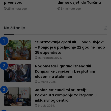
prvenstva
dim se osjeti do Tarčina
25 minuta ago
34 minute ago
Najčitanije
“Obrazovanje gradi BiH-Jovan Divjak“
– Konjic je u posljednje 22 godine imao
25 ​​stipendista
15. Februara 2023.
Nogometaši Igmana iznenadili
Konjičanke cvijećem i besplatnim
ulazom na utakmicu
7. Marta 2025.
Jablanica: “Budi mi prijatelj” –
Pokrenuta kampanja za izgradnju
inkluzivnog centra!
9. Jula 2024.