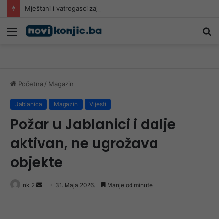
Mještani i vatrogasci zajedno branili kuće u Živašnici: Tokom noći provlačili crijeva do požarišta
Meni
Pr
Početna
/
Magazin
Jablanica
Magazin
Vijesti
Požar u Jablanici i dalje
aktivan, ne ugrožava
objekte
Send
nk 2
31. Maja 2026.
Manje od minute
an
email