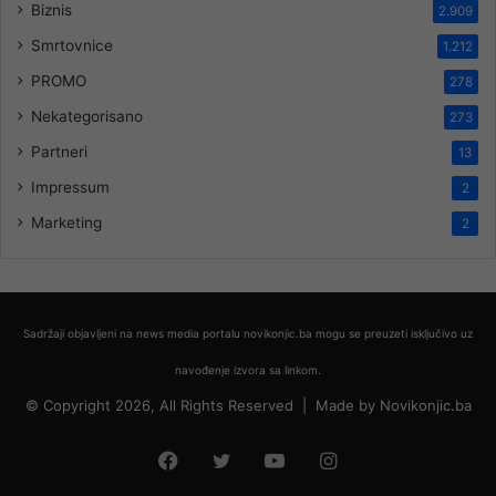
Biznis
2.909
Smrtovnice
1.212
PROMO
278
Nekategorisano
273
Partneri
13
Impressum
2
Marketing
2
Sadržaji objavljeni na news media portalu novikonjic.ba mogu se preuzeti isključivo uz
navođenje izvora sa linkom.
© Copyright 2026, All Rights Reserved |
Made by
Novikonjic.ba
Facebook
Twitter
YouTube
Instagram