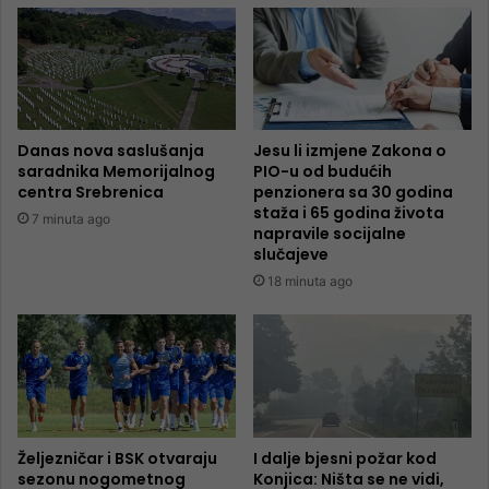
Danas nova saslušanja
Jesu li izmjene Zakona o
saradnika Memorijalnog
PIO-u od budućih
centra Srebrenica
penzionera sa 30 godina
staža i 65 godina života
7 minuta ago
napravile socijalne
slučajeve
18 minuta ago
Željezničar i BSK otvaraju
I dalje bjesni požar kod
sezonu nogometnog
Konjica: Ništa se ne vidi,