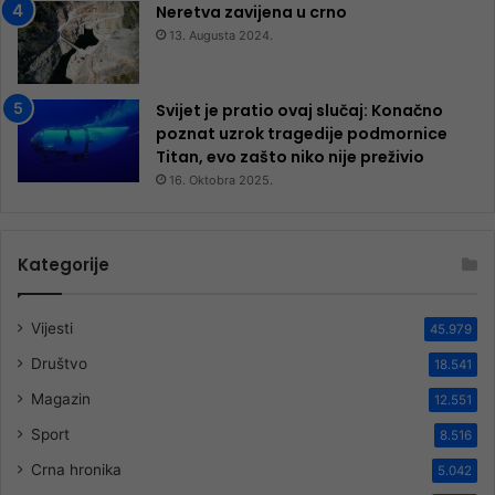
Neretva zavijena u crno
13. Augusta 2024.
Svijet je pratio ovaj slučaj: Konačno
poznat uzrok tragedije podmornice
Titan, evo zašto niko nije preživio
16. Oktobra 2025.
Kategorije
Vijesti
45.979
Društvo
18.541
Magazin
12.551
Sport
8.516
Crna hronika
5.042