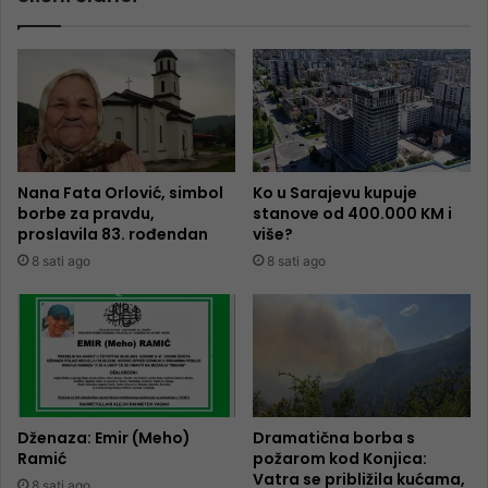
Nana Fata Orlović, simbol
Ko u Sarajevu kupuje
borbe za pravdu,
stanove od 400.000 KM i
proslavila 83. rođendan
više?
8 sati ago
8 sati ago
Dženaza: Emir (Meho)
Dramatična borba s
Ramić
požarom kod Konjica:
Vatra se približila kućama,
8 sati ago