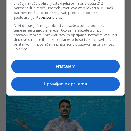
uređaja) može pohranjivati, dijeliti te im pristupati 212
partnera ili ih može upotrebljavati ova web-lokacija. Mi i naši
partneri možemo upotrebljavati precizne podatke o
geolociranju.
Popis partnera.
Neki dobavljači mogu obrađivati vaše osobne podatke na
temelju legitimnog interesa. Ako se ne slažete s tim, u
nastavku možete upravljati svojim opcijama. Potražite vezu pri
dnu ove stranice ili na izborniku web-lokacije za upravljanje
pristankom ili povlačenje pristanka u postavkama privatnosti i
kolačića.
Pristajem
Upravljanje opcijama