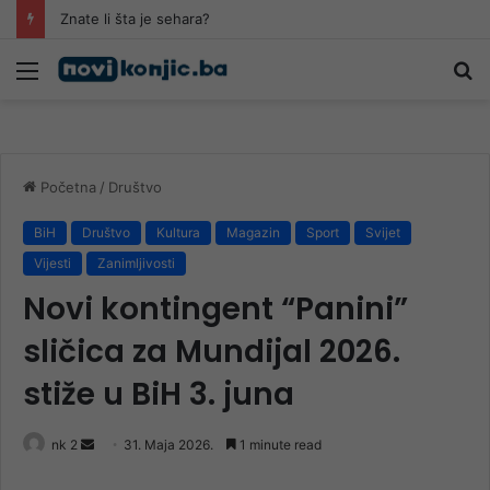
Znate li šta je sehara?
Meni
Pr
Početna
/
Društvo
BiH
Društvo
Kultura
Magazin
Sport
Svijet
Vijesti
Zanimljivosti
Novi kontingent “Panini”
sličica za Mundijal 2026.
stiže u BiH 3. juna
Send
nk 2
31. Maja 2026.
1 minute read
an