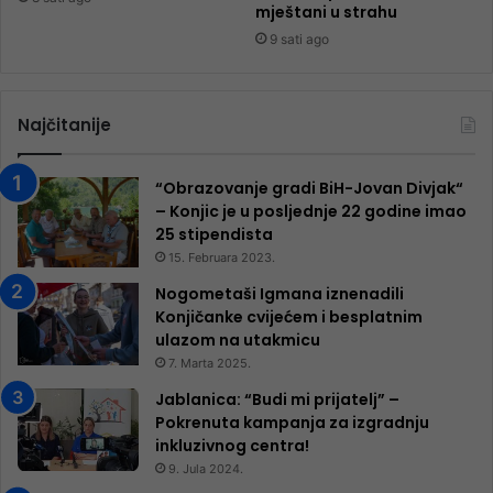
mještani u strahu
9 sati ago
Najčitanije
“Obrazovanje gradi BiH-Jovan Divjak“
– Konjic je u posljednje 22 godine imao
25 ​​stipendista
15. Februara 2023.
Nogometaši Igmana iznenadili
Konjičanke cvijećem i besplatnim
ulazom na utakmicu
7. Marta 2025.
Jablanica: “Budi mi prijatelj” –
Pokrenuta kampanja za izgradnju
inkluzivnog centra!
9. Jula 2024.