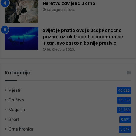
Neretva zavijena u crno
13. Augusta 2024.
Svijet je pratio ovaj slučaj: Konačno
poznat uzrok tragedije podmornice
Titan, evo zašto niko nije preživio
16. Oktobra 2025.
Kategorije
Vijesti
46.023
Društvo
18.550
Magazin
12.560
Sport
8.521
Crna hronika
5.047