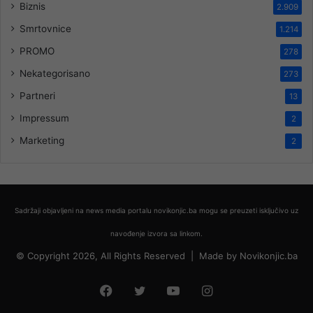
Biznis
2.909
Smrtovnice
1.214
PROMO
278
Nekategorisano
273
Partneri
13
Impressum
2
Marketing
2
Sadržaji objavljeni na news media portalu novikonjic.ba mogu se preuzeti isključivo uz
navođenje izvora sa linkom.
© Copyright 2026, All Rights Reserved |
Made by
Novikonjic.ba
Facebook
Twitter
YouTube
Instagram