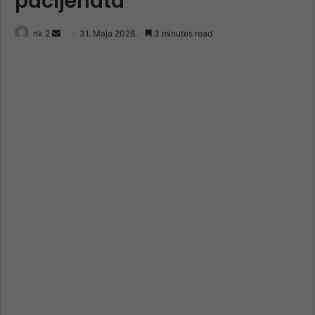
pacijenata”
Send
nk 2
31. Maja 2026.
3 minutes read
an
email