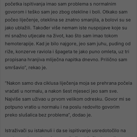
početka ispitivanja imao sam problema s normalnim
govorom i teško sam jeo zbog otekline i boli. Otkako sam
počeo liječenje, oteklina se znatno smanjila, a bolovi su se
jako ublažili. Također više nemam iste nuspojave koje su
mi snažno utjecale na život, kao što sam imao tokom
hemoterapije. Kad je bilo najgore, jeo sam juhu, puding od
riže, konzerve raviola i špageta te jako puno omleta, uz tri
propisana hranjiva mliječna napitka dnevno. Prilično sam
smršavio”, rekao je.
“Nakon samo dva ciklusa liječenja moja se prehrana počela
vraćati u normalu, a nakon šest mjeseci jeo sam sve.
Najviše sam uživao u prvom velikom odresku. Govor mi se
potpuno vratio u normalu i na poslu redovito govorim
preko slušalica bez problema”, dodao je.
Istraživači su istaknuli i da se ispitivanje usredotočilo na