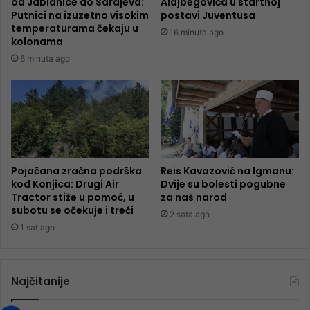
od Jablanice do Sarajeva:
Alajbegovića u startnoj
Putnici na izuzetno visokim
postavi Juventusa
temperaturama čekaju u
16 minuta ago
kolonama
6 minuta ago
Pojačana zračna podrška
Reis Kavazović na Igmanu:
kod Konjica: Drugi Air
Dvije su bolesti pogubne
Tractor stiže u pomoć, u
za naš narod
subotu se očekuje i treći
2 sata ago
1 sat ago
Najčitanije