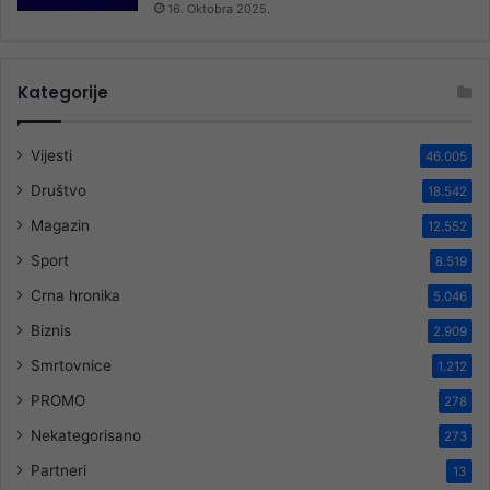
16. Oktobra 2025.
Kategorije
Vijesti
46.005
Društvo
18.542
Magazin
12.552
Sport
8.519
Crna hronika
5.046
Biznis
2.909
Smrtovnice
1.212
PROMO
278
Nekategorisano
273
Partneri
13