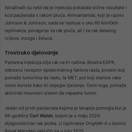
Istraživači su rekli da je injekcija pokazala slične rezultate i
kod pacijenata s rakom pluća. Amivantamab, koji je razvio
Johnson & Johnson, sada se ispituje u oko 60 kliničkih
ispitivanja, ponajprije za rak pluća, ali i za rak debelog
crijeva, mozga i želuca.
Trostruko djelovanje
Pametna injekcija cilja rak na tri načina. Blokira EGFR,
odnosno receptor epidermalnog faktora rasta, protein koji
pomaže tumorima da rastu, te MET, put koji stanice raka
često koriste kako bi izbjegle liječenje. Osim toga, pomaže
aktivirati imunosni sistem da napadne tumor.
Jedan od prvih pacijenata kojima je terapija pomogla bio je
56-godišnji
Carl Walsh
, kojem je u maju 2024.
dijagnosticiran rak jezika. U ispitivanje OrigAMI-4 u bolnici
Royal Marsden uključio se u julu 2025.