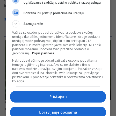
oglašavanja i sadržaja, uvidi u publiku i razvoj usluga
Instituta za istraživanje raka.
Pohrana i/ili pristup podacima na uređaju
slobodna bosna
Saznajte više
Vaši će se osobni podaci obrađivati, a podatke s vašeg
uređaja (kolačiće, jedinstvene identifikatore i druge podatke
uređaja) može pohranjivati, dijeliti te im pristupati 212
partnera ili ih može upotrebljavati ova web-lokacija. Mi i naši
partneri možemo upotrebljavati precizne podatke o
geolociranju.
Popis partnera.
Neki dobavljači mogu obrađivati vaše osobne podatke na
temelju legitimnog interesa. Ako se ne slažete s tim, u
nastavku možete upravljati svojim opcijama. Potražite vezu pri
dnu ove stranice ili na izborniku web-lokacije za upravljanje
pristankom ili povlačenje pristanka u postavkama privatnosti i
kolačića.
Pristajem
Upravljanje opcijama