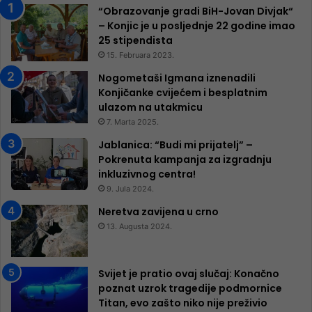
“Obrazovanje gradi BiH-Jovan Divjak“
– Konjic je u posljednje 22 godine imao
25 ​​stipendista
15. Februara 2023.
Nogometaši Igmana iznenadili
Konjičanke cvijećem i besplatnim
ulazom na utakmicu
7. Marta 2025.
Jablanica: “Budi mi prijatelj” –
Pokrenuta kampanja za izgradnju
inkluzivnog centra!
9. Jula 2024.
Neretva zavijena u crno
13. Augusta 2024.
Svijet je pratio ovaj slučaj: Konačno
poznat uzrok tragedije podmornice
Titan, evo zašto niko nije preživio