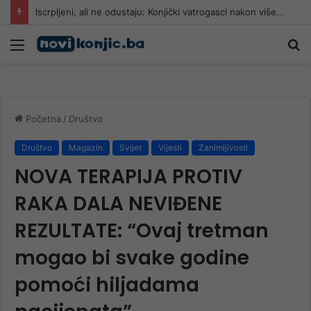
Iscrpljeni, ali ne odustaju: Konjički vatrogasci nakon višednevne borbe uzeli kratki predah
Meni
Pr
Početna
/
Društvo
Društvo
Magazin
Svijet
Vijesti
Zanimljivosti
NOVA TERAPIJA PROTIV
RAKA DALA NEVIĐENE
REZULTATE: “Ovaj tretman
mogao bi svake godine
pomoći hiljadama