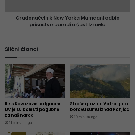
Gradonačelnik New Yorka Mamdani odbio
prisustvo paradi u čast Izraela
Slični članci
Reis Kavazović na Igmanu:
Strašni prizori: Vatra guta
Dvije su bolesti pogubne
borovu šumu iznad Konjica
za naš narod
19 minuta ago
11 minuta ago