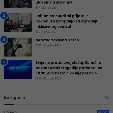
ulazom na utakmicu
7. Marta 2025.
Jablanica: “Budi mi prijatelj” –
Pokrenuta kampanja za izgradnju
inkluzivnog centra!
9. Jula 2024.
Neretva zavijena u crno
13. Augusta 2024.
Svijet je pratio ovaj slučaj: Konačno
poznat uzrok tragedije podmornice
Titan, evo zašto niko nije preživio
16. Oktobra 2025.
Kategorije
Vijesti
46.002