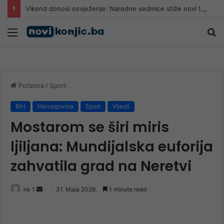
Vikend donosi osvježenje: Naredne sedmice stiže novi toplotni val
Meni
Pr
Početna
/
Sport
BiH
Hercegovina
Sport
Vijesti
Mostarom se širi miris
ljiljana: Mundijalska euforija
zahvatila grad na Neretvi
Send
nk 1
31. Maja 2026.
1 minute read
an
email