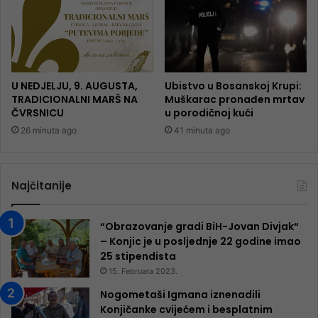
U NEDJELJU, 9. AUGUSTA,
Ubistvo u Bosanskoj Krupi:
TRADICIONALNI MARŠ NA
Muškarac pronađen mrtav
ČVRSNICU
u porodičnoj kući
26 minuta ago
41 minuta ago
Najčitanije
“Obrazovanje gradi BiH-Jovan Divjak“
– Konjic je u posljednje 22 godine imao
25 ​​stipendista
15. Februara 2023.
Nogometaši Igmana iznenadili
Konjičanke cvijećem i besplatnim