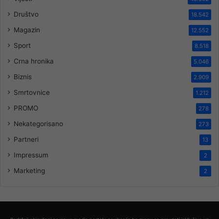
Društvo
18.542
Magazin
12.552
Sport
8.518
Crna hronika
5.046
Biznis
2.909
Smrtovnice
1.212
PROMO
278
Nekategorisano
273
Partneri
13
Impressum
2
Marketing
2