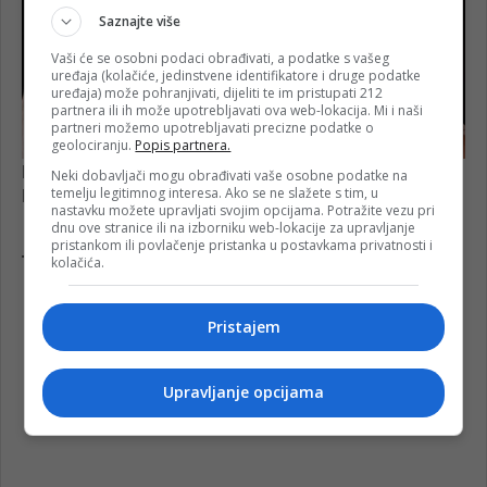
Saznajte više
Vaši će se osobni podaci obrađivati, a podatke s vašeg
uređaja (kolačiće, jedinstvene identifikatore i druge podatke
uređaja) može pohranjivati, dijeliti te im pristupati 212
partnera ili ih može upotrebljavati ova web-lokacija. Mi i naši
partneri možemo upotrebljavati precizne podatke o
geolociranju.
Popis partnera.
Neki dobavljači mogu obrađivati vaše osobne podatke na
temelju legitimnog interesa. Ako se ne slažete s tim, u
nastavku možete upravljati svojim opcijama. Potražite vezu pri
dnu ove stranice ili na izborniku web-lokacije za upravljanje
pristankom ili povlačenje pristanka u postavkama privatnosti i
kolačića.
Pristajem
Upravljanje opcijama