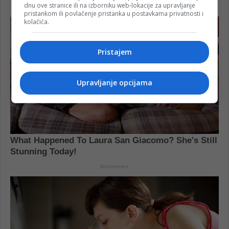
dnu ove stranice ili na izborniku web-lokacije za upravljanje
pristankom ili povlačenje pristanka u postavkama privatnosti i
kolačića.
Pristajem
Upravljanje opcijama