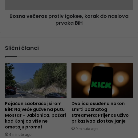
Bosna večeras protiv Igokee, korak do naslova
prvaka BiH
Slični članci
Pojačan saobraćaj širom
Dvojica osuđena nakon
BiH: Najveće gužve na putu
smrti poznatog
Mostar – Jablanica, požari
streamera: Prijenos uživo
kod Konjica više ne
prikazivao zlostavljanje
ometaju promet
9 minuta ago
4 minute ago