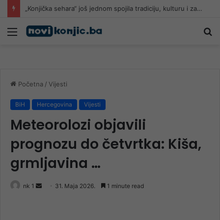
Pomoć građanima: Helikopter koji je nabavila Vlada ZDK gasi požar u HNK
Meni
Pr
Početna
/
Vijesti
BiH
Hercegovina
Vijesti
Meteorolozi objavili
prognozu do četvrtka: Kiša,
grmljavina …
Send
nk 1
31. Maja 2026.
1 minute read
an
email