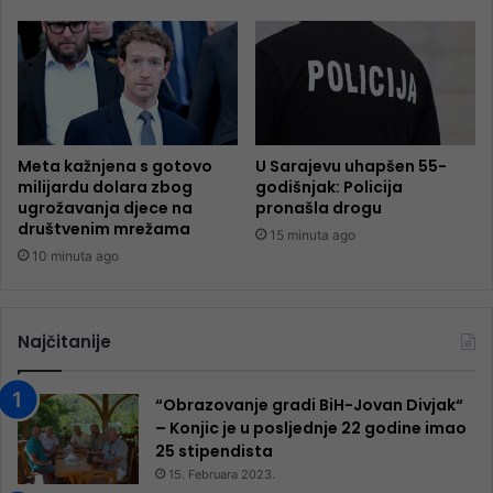
Meta kažnjena s gotovo
U Sarajevu uhapšen 55-
milijardu dolara zbog
godišnjak: Policija
ugrožavanja djece na
pronašla drogu
društvenim mrežama
15 minuta ago
10 minuta ago
Najčitanije
“Obrazovanje gradi BiH-Jovan Divjak“
– Konjic je u posljednje 22 godine imao
25 ​​stipendista
15. Februara 2023.