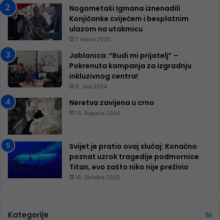
Nogometaši Igmana iznenadili
Konjičanke cvijećem i besplatnim
ulazom na utakmicu
7. Marta 2025.
Jablanica: “Budi mi prijatelj” –
Pokrenuta kampanja za izgradnju
inkluzivnog centra!
9. Jula 2024.
Neretva zavijena u crno
13. Augusta 2024.
Svijet je pratio ovaj slučaj: Konačno
poznat uzrok tragedije podmornice
Titan, evo zašto niko nije preživio
16. Oktobra 2025.
Kategorije