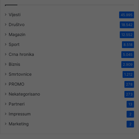
Vijesti
45.995
Društvo
18.542
Magazin
12.552
Sport
8.518
Crna hronika
5.045
Biznis
2.909
Smrtovnice
1.212
PROMO
278
Nekategorisano
273
Partneri
13
Impressum
2
Marketing
2