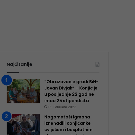
Najčitanije
“Obrazovanje gradi BiH-
Jovan Divjak“ – Konjic je
u posljednje 22 godine
imao 25 ​​stipendista
15. Februara 2023.
Nogometaši Igmana
iznenadili Konjičanke
cvijećem i besplatnim