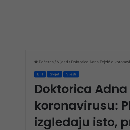
Početna
/
Vijesti
/
Doktorica Adna Fejzić o koronavir
BiH
Svijet
Vijesti
Doktorica Adna 
koronavirusu: P
izgledaju isto, 