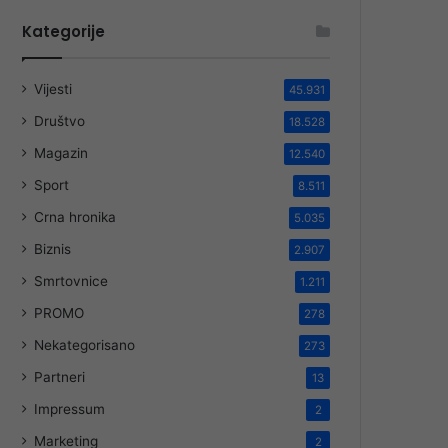
Kategorije
Vijesti
45.931
Društvo
18.528
Magazin
12.540
Sport
8.511
Crna hronika
5.035
Biznis
2.907
Smrtovnice
1.211
PROMO
278
Nekategorisano
273
Partneri
13
Impressum
2
Marketing
2