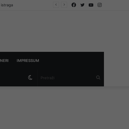
Facebook
Twitter
YouTube
Instagram
 istraga
NERI
IMPRESSUM
Switch
Pretraži
skin