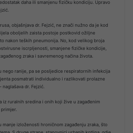
dostatak daha ili smanjenu fizičku kondiciju. Upravo
jzić.
sa, objašnjava dr. Fejzić, ne znači nužno da je kod
ijela oboljelih zaista postoje postkovid ožiljne
ito nakon teških pneumonija. No, kod velikog broja
ostvirusne iscrpljenosti, smanjene fizičke kondicije,
a zagađenog zraka i savremenog načina života.
nego ranije, pa se posljedice respiratornih infekcija
enta posmatrati individualno i razlikovati prolazne
 naglašava dr. Fejzić.
 iz ruralnih sredina i onih koji žive u zagađenim
 primjer.
aju manje izloženosti hroničnom zagađenju zraka, što
tema. S druge strane, stanovnici urbanih kotlina, gdje