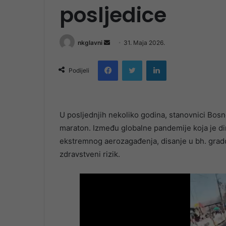
posljedice
Send
nkglavni
31. Maja 2026.
an
Facebook
Twitter
LinkedIn
email
Podijeli
U posljednjih nekoliko godina, stanovnici Bosn
maraton. Između globalne pandemije koja je dir
ekstremnog aerozagađenja, disanje u bh. gradov
zdravstveni rizik.