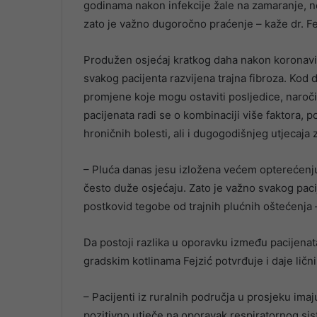
godinama nakon infekcije žale na zamaranje, ne
zato je važno dugoročno praćenje – kaže dr. Fe
Produžen osjećaj kratkog daha nakon koronaviru
svakog pacijenta razvijena trajna fibroza. Kod d
promjene koje mogu ostaviti posljedice, naroč
pacijenata radi se o kombinaciji više faktora, p
hroničnih bolesti, ali i dugogodišnjeg utjecaj
– Pluća danas jesu izložena većem opterećenju 
često duže osjećaju. Zato je važno svakog pacij
postkovid tegobe od trajnih plućnih oštećenja –
Da postoji razlika u oporavku između pacijenata
gradskim kotlinama Fejzić potvrđuje i daje lični
– Pacijenti iz ruralnih područja u prosjeku im
pozitivno utječe na oporavak respiratornog sis