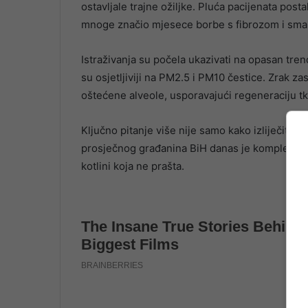
ostavljale trajne ožiljke. Pluća pacijenata posta
mnoge značio mjesece borbe s fibrozom i sma
Istraživanja su počela ukazivati na opasan trend
su osjetljiviji na PM2.5 i PM10 čestice. Zrak za
oštećene alveole, usporavajući regeneraciju tk
Ključno pitanje više nije samo kako izliječiti, 
prosječnog građanina BiH danas je kompleksna 
kotlini koja ne prašta.