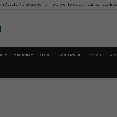
 iz Austrije: Neretva u gornjem toku promijenila boju, traži se nezavisna
VO
MAGAZIN
SPORT
SMRTOVNICE
PROMO
PART