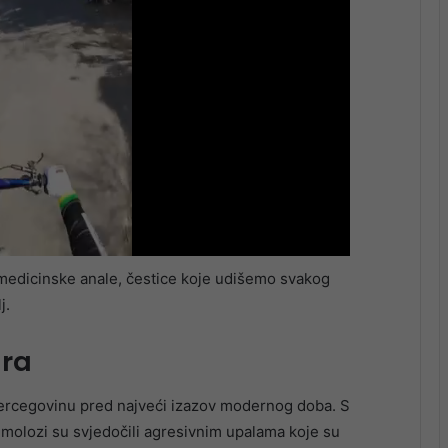
medicinske anale, čestice koje udišemo svakog
j.
ara
Hercegovinu pred najveći izazov modernog doba. S
ulmolozi su svjedočili agresivnim upalama koje su