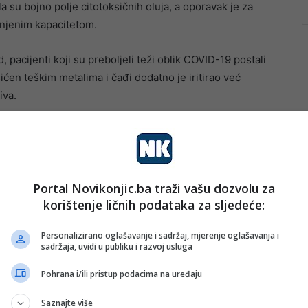
la su bojno polje citotoksičnih oluja, a oporavak je za
njenim kapacitetom.
, pacijenti koji su preboljeli teži oblik COVID-19 postali
sićen teškim metalima i čađi dodatno je iritirao već
iva.
već kako sačuvati ono što nam je preostalo. Klinička slika
jednačina genetike, post kovid sindroma i života u
Portal Novikonjic.ba traži vašu dozvolu za
korištenje ličnih podataka za sljedeće:
Personalizirano oglašavanje i sadržaj, mjerenje oglašavanja i
sadržaja, uvidi u publiku i razvoj usluga
Pohrana i/ili pristup podacima na uređaju
Saznajte više