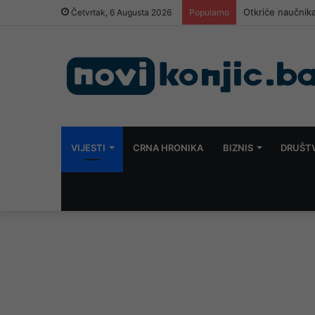
Otkriće naučnika
Četvrtak, 6 Augusta 2026
Popularno
VIJESTI
CRNA HRONIKA
BIZNIS
DRUŠT