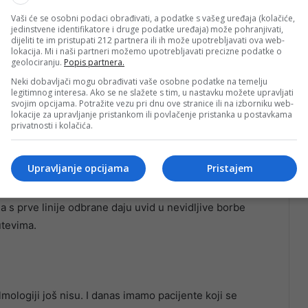
Vaši će se osobni podaci obrađivati, a podatke s vašeg uređaja (kolačiće,
jedinstvene identifikatore i druge podatke uređaja) može pohranjivati,
dijeliti te im pristupati 212 partnera ili ih može upotrebljavati ova web-
lokacija. Mi i naši partneri možemo upotrebljavati precizne podatke o
geolociranju.
Popis partnera.
Neki dobavljači mogu obrađivati vaše osobne podatke na temelju
legitimnog interesa. Ako se ne slažete s tim, u nastavku možete upravljati
svojim opcijama. Potražite vezu pri dnu ove stranice ili na izborniku web-
lokacije za upravljanje pristankom ili povlačenje pristanka u postavkama
privatnosti i kolačića.
Upravljanje opcijama
Pristajem
teklih pet godina i postoji li put oporavka, razgovarali
 s prve linije odbrane daju uvid u nevidljive borbe
utevima.
lmologiji još nisu. I danas imamo pacijente koji se