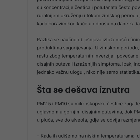
su koncentracije čestica i polutanata često po
ruralnijem okruženju i tokom zimskog perioda
kada boravim kod kuće u odnosu na dane kada 
Razlika se naučno objašnjava izloženošću fini
produktima sagorijevanja. U zimskom periodu, 
rastu zbog temperaturnih inverzija i povećane em
disajnih puteva i izraženijih simptoma. Ipak, ind
jednako važnu ulogu , niko nije samo statistika
Šta se dešava iznutra
PM2.5 i PM10 su mikroskopske čestice zagađe
uglavnom u gornjim disajnim putevima, dok PM2
u pluća, sve do alveola, gdje se odvija razmjen
– Kada ih udišemo na niskim temperaturama, d