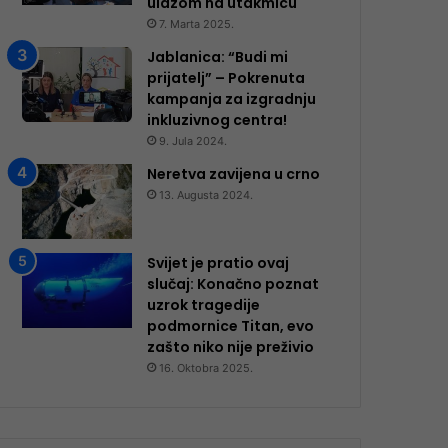
ulazom na utakmicu
7. Marta 2025.
Jablanica: “Budi mi
prijatelj” – Pokrenuta
kampanja za izgradnju
inkluzivnog centra!
9. Jula 2024.
Neretva zavijena u crno
13. Augusta 2024.
Svijet je pratio ovaj
slučaj: Konačno poznat
uzrok tragedije
podmornice Titan, evo
zašto niko nije preživio
16. Oktobra 2025.