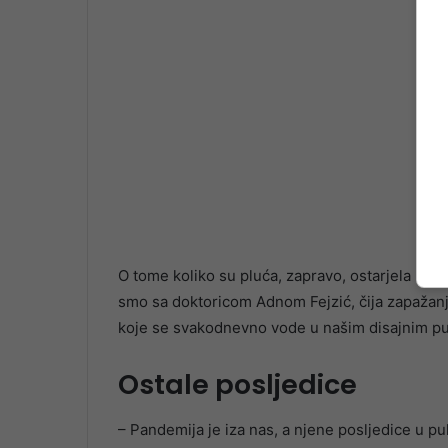
O tome koliko su pluća, zapravo, ostarjela u pro
smo sa doktoricom Adnom Fejzić, čija zapažanja
koje se svakodnevno vode u našim disajnim p
Ostale posljedice
– Pandemija je iza nas, a njene posljedice u pu