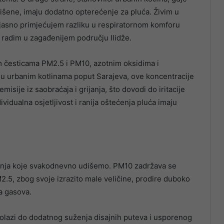
višene, imaju dodatno opterećenje za pluća. Živim u
 jasno primjećujem razliku u respiratornom komforu
radim u zagađenijem području Ilidže.
m česticama PM2.5 i PM10, azotnim oksidima i
u urbanim kotlinama poput Sarajeva, ove koncentracije
isije iz saobraćaja i grijanja, što dovodi do iritacije
ividualna osjetljivost i ranija oštećenja pluća imaju
.
nja koje svakodnevno udišemo. PM10 zadržava se
.5, zbog svoje izrazito male veličine, prodire duboko
a gasova.
olazi do dodatnog suženja disajnih puteva i usporenog