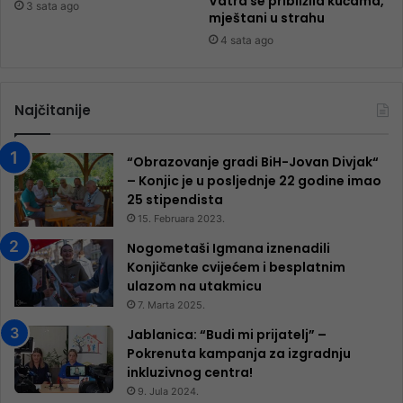
Vatra se približila kućama,
3 sata ago
mještani u strahu
4 sata ago
Najčitanije
“Obrazovanje gradi BiH-Jovan Divjak“
– Konjic je u posljednje 22 godine imao
25 ​​stipendista
15. Februara 2023.
Nogometaši Igmana iznenadili
Konjičanke cvijećem i besplatnim
ulazom na utakmicu
7. Marta 2025.
Jablanica: “Budi mi prijatelj” –
Pokrenuta kampanja za izgradnju
inkluzivnog centra!
9. Jula 2024.