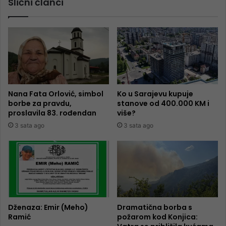
Slični članci
Nana Fata Orlović, simbol
Ko u Sarajevu kupuje
borbe za pravdu,
stanove od 400.000 KM i
proslavila 83. rođendan
više?
3 sata ago
3 sata ago
Dženaza: Emir (Meho)
Dramatična borba s
Ramić
požarom kod Konjica: