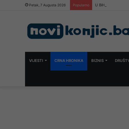
U BiH ubijen mušk
Petak, 7 Augusta 2026
Popularno
VIJESTI
CRNA HRONIKA
BIZNIS
DRUŠT