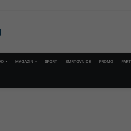
arac, uhapšena njegova supruga, upucan u glavu
VO
MAGAZIN
SPORT
SMRTOVNICE
PROMO
PART