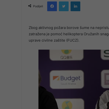
Facebook
Twitter
LinkedIn
email
Podijeli
Zbog aktivnog požara borove šume na nepristu
zatražena je pomoć helikoptera Oružanih snag
uprave civilne zaštite (FUCZ).