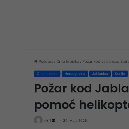
Početna
/
Crna hronika
/
Požar kod Jablanice: Zat
Crna hronika
Hercegovina
Jablanica
Konjic
Požar kod Jabla
pomoć helikopt
Send
nk 1
30. Maja 2026.
an