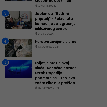
ulazom na utakmicu
7. Marta 2025.
Jablanica: “Budi mi
prijatelj” – Pokrenuta
kampanja za izgradnju
inkluzivnog centra!
9. Jula 2024.
Neretva zavijena u crno
13. Augusta 2024.
Svijet je pratio ovaj
slučaj: Konačno poznat
uzrok tragedije
podmornice Titan, evo
zašto niko nije preživio
16. Oktobra 2025.