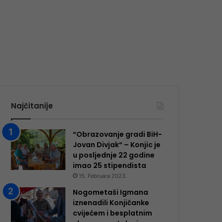
Najčitanije
“Obrazovanje gradi BiH-
Jovan Divjak“ – Konjic je
u posljednje 22 godine
imao 25 ​​stipendista
15. Februara 2023.
Nogometaši Igmana
iznenadili Konjičanke
cvijećem i besplatnim