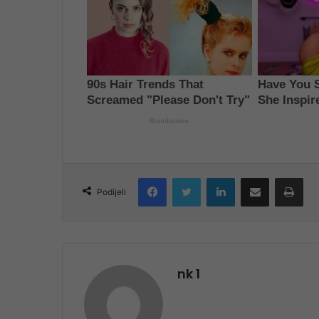
Facebook
Twitter
LinkedIn
Share via Email
Pri
Podijeli
nk 1