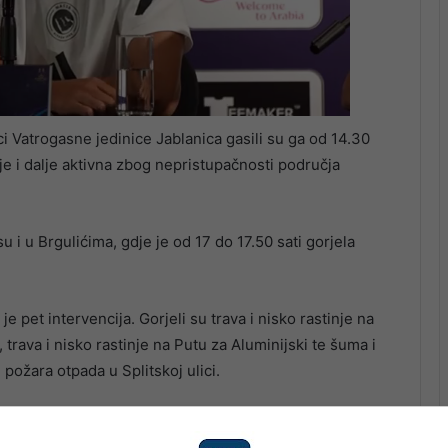
ci Vatrogasne jedinice Jablanica gasili su ga od 14.30
je i dalje aktivna zbog nepristupačnosti područja
u i u Brgulićima, gdje je od 17 do 17.50 sati gorjela
 pet intervencija. Gorjeli su trava i nisko rastinje na
 trava i nisko rastinje na Putu za Aluminijski te šuma i
e požara otpada u Splitskoj ulici.
a. Požari su zabilježeni u Gabela Polju, na gradskoj
u gorjeli trava, smeće i biljni otpad.