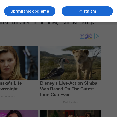
Upravljanje opcijama
Pristajem
 se na otvoreni prostor, travu, nisko rastinje i otpad.