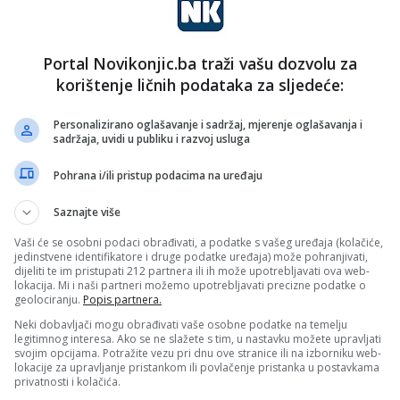
Portal Novikonjic.ba traži vašu dozvolu za
korištenje ličnih podataka za sljedeće:
Personalizirano oglašavanje i sadržaj, mjerenje oglašavanja i
sadržaja, uvidi u publiku i razvoj usluga
Pohrana i/ili pristup podacima na uređaju
Saznajte više
Vaši će se osobni podaci obrađivati, a podatke s vašeg uređaja (kolačiće,
jedinstvene identifikatore i druge podatke uređaja) može pohranjivati,
dijeliti te im pristupati 212 partnera ili ih može upotrebljavati ova web-
lokacija. Mi i naši partneri možemo upotrebljavati precizne podatke o
geolociranju.
Popis partnera.
Neki dobavljači mogu obrađivati vaše osobne podatke na temelju
legitimnog interesa. Ako se ne slažete s tim, u nastavku možete upravljati
svojim opcijama. Potražite vezu pri dnu ove stranice ili na izborniku web-
lokacije za upravljanje pristankom ili povlačenje pristanka u postavkama
privatnosti i kolačića.