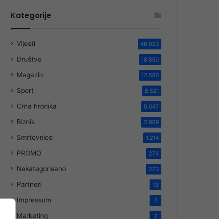
Kategorije
Vijesti
46.023
Društvo
18.550
Magazin
12.560
Sport
8.521
Crna hronika
5.047
Biznis
2.909
Smrtovnice
1.214
PROMO
278
Nekategorisano
273
Partneri
13
Impressum
2
Marketing
2