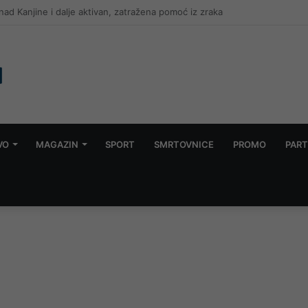
govoru s Igmanom: Kategorički odbacujemo sve optužbe
VO
MAGAZIN
SPORT
SMRTOVNICE
PROMO
PART