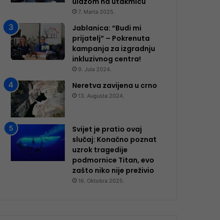
ulazom na utakmicu
7. Marta 2025.
Jablanica: “Budi mi
prijatelj” – Pokrenuta
kampanja za izgradnju
inkluzivnog centra!
9. Jula 2024.
Neretva zavijena u crno
13. Augusta 2024.
Svijet je pratio ovaj
slučaj: Konačno poznat
uzrok tragedije
podmornice Titan, evo
zašto niko nije preživio
16. Oktobra 2025.