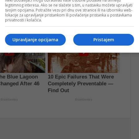
Neki dobavljači mogu obrađivati vaše osobne podatke na temelju
legitimnog interesa. Ako se ne slažete s tim, u nastavku možete upravljati
svojim opcijama. Potražite vezu pri dnu ove stranice ili na izborniku web-
lokacije za upravljanje pristankom ili povlačenje pristanka u postavkama
privatnosti i kolačića.
Upravljanje opcijama
Pristajem
nt