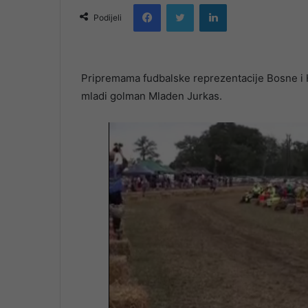
Facebook
Twitter
LinkedIn
email
Podijeli
Pripremama fudbalske reprezentacije Bosne i H
mladi golman Mladen Jurkas.