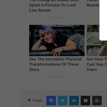
Facebook
Twitter
LinkedIn
Share via Email
Pri
Podijeli