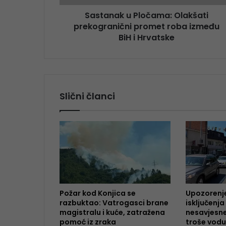
Sastanak u Pločama: Olakšati
prekogranični promet roba između
BiH i Hrvatske
Slični članci
Požar kod Konjica se
Upozorenje
razbuktao: Vatrogasci brane
isključenja
magistralu i kuće, zatražena
nesavjesne
pomoć iz zraka
troše vodu