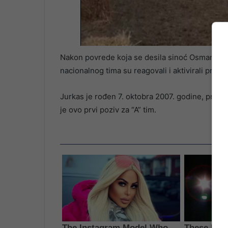
Nakon povrede koja se desila sinoć Osmanu Had
nacionalnog tima su reagovali i aktivirali pret
Jurkas je rođen 7. oktobra 2007. godine, proš
je ovo prvi poziv za “A” tim.