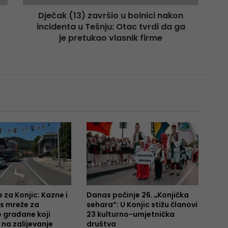
Dječak (13) završio u bolnici nakon
incidenta u Tešnju: Otac tvrdi da ga
je pretukao vlasnik firme
 za Konjic: Kazne i
Danas počinje 26. „Konjička
 s mreže za
sehara”: U Konjic stižu članovi
 građane koji
23 kulturno-umjetnička
 na zalijevanje
društva