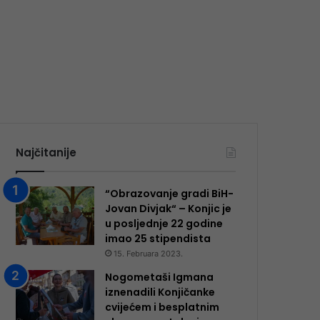
Najčitanije
“Obrazovanje gradi BiH-
Jovan Divjak“ – Konjic je
u posljednje 22 godine
imao 25 ​​stipendista
15. Februara 2023.
Nogometaši Igmana
iznenadili Konjičanke
cvijećem i besplatnim