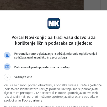
žikiću, selektor Sergej Barbarez i stručni štab našeg
poziv za čuvara mreže banjalučkog Borca.
Portal Novikonjic.ba traži vašu dozvolu za
korištenje ličnih podataka za sljedeće:
ao je sve mlađe selekcije Bosne i Hercegovine, dok mu
Personalizirano oglašavanje i sadržaj, mjerenje oglašavanja i
sadržaja, uvidi u publiku i razvoj usluga
Pohrana i/ili pristup podacima na uređaju
Saznajte više
Vaši će se osobni podaci obrađivati, a podatke s vašeg uređaja (kolačiće,
jedinstvene identifikatore i druge podatke uređaja) može pohranjivati,
dijeliti te im pristupati 212 partnera ili ih može upotrebljavati ova web-
lokacija. Mi i naši partneri možemo upotrebljavati precizne podatke o
geolociranju.
Popis partnera.