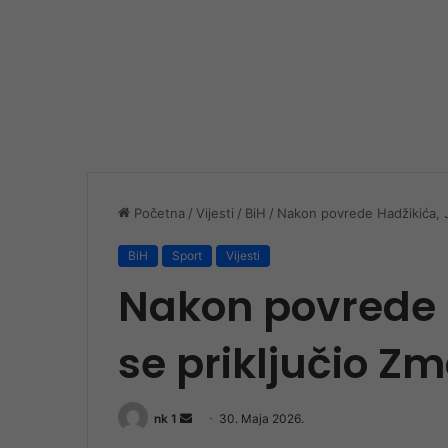
Početna
/
Vijesti
/
BiH
/
Nakon povrede Hadžikića, J
BiH
Sport
Vijesti
Nakon povrede 
se priključio Z
Send
nk 1
30. Maja 2026.
an