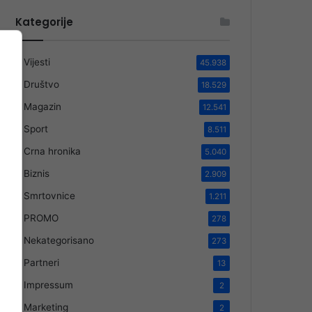
Kategorije
Vijesti
45.938
Društvo
18.529
Magazin
12.541
Sport
8.511
Crna hronika
5.040
Biznis
2.909
Smrtovnice
1.211
PROMO
278
Nekategorisano
273
Partneri
13
Impressum
2
Marketing
2