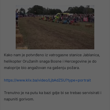
Kako nam je potvrđeno iz vatrogasne stanice Jablanica,
helikopter Oružanih snaga Bosne i Hercegovine je do
maloprije bio angažovan na gašenju požara.
https://www.klix.ba/video/LjbAdZSU?type=portrait
Trenutno je na putu ka bazi gdje bi se trebao servisirati i
napuniti gorivom.