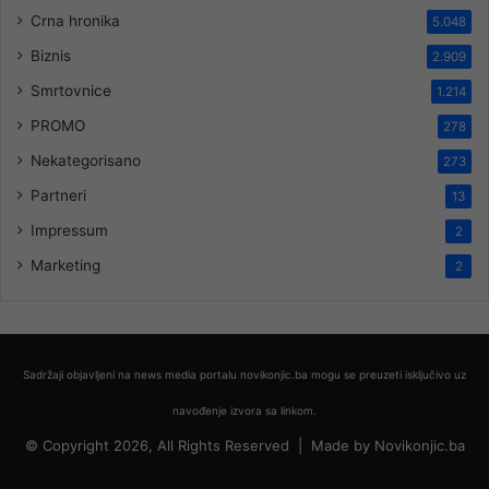
Crna hronika
5.048
Biznis
2.909
Smrtovnice
1.214
PROMO
278
Nekategorisano
273
Partneri
13
Impressum
2
Marketing
2
Sadržaji objavljeni na news media portalu novikonjic.ba mogu se preuzeti isključivo uz
navođenje izvora sa linkom.
© Copyright 2026, All Rights Reserved |
Made by
Novikonjic.ba