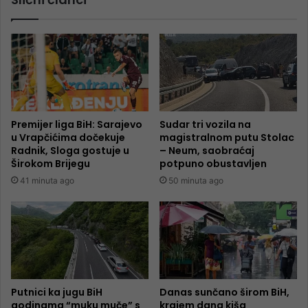
Premijer liga BiH: Sarajevo
Sudar tri vozila na
u Vrapčićima dočekuje
magistralnom putu Stolac
Radnik, Sloga gostuje u
– Neum, saobraćaj
Širokom Brijegu
potpuno obustavljen
41 minuta ago
50 minuta ago
Putnici ka jugu BiH
Danas sunčano širom BiH,
godinama “muku muče” s
krajem dana kiša