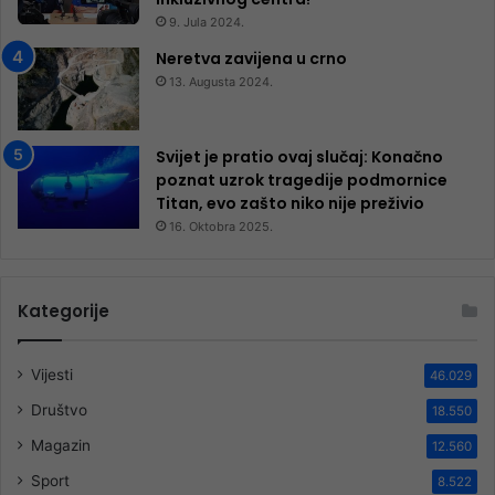
9. Jula 2024.
Neretva zavijena u crno
13. Augusta 2024.
Svijet je pratio ovaj slučaj: Konačno
poznat uzrok tragedije podmornice
Titan, evo zašto niko nije preživio
16. Oktobra 2025.
Kategorije
Vijesti
46.029
Društvo
18.550
Magazin
12.560
Sport
8.522