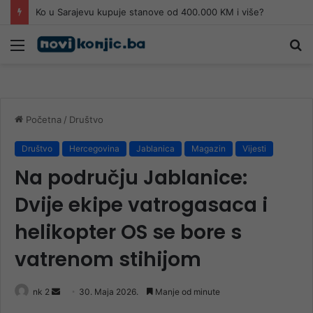
Ko u Sarajevu kupuje stanove od 400.000 KM i više?
Meni
Pr
Početna
/
Društvo
Društvo
Hercegovina
Jablanica
Magazin
Vijesti
Na području Jablanice:
Dvije ekipe vatrogasaca i
helikopter OS se bore s
vatrenom stihijom
Send
nk 2
30. Maja 2026.
Manje od minute
an