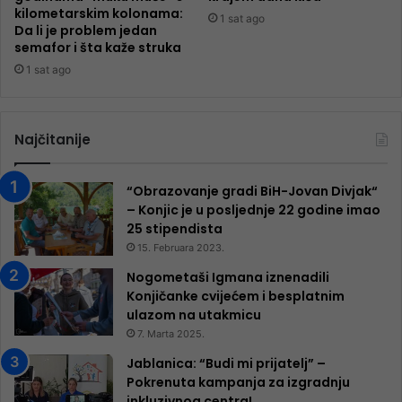
kilometarskim kolonama:
1 sat ago
Da li je problem jedan
semafor i šta kaže struka
1 sat ago
Najčitanije
“Obrazovanje gradi BiH-Jovan Divjak“
– Konjic je u posljednje 22 godine imao
25 ​​stipendista
15. Februara 2023.
Nogometaši Igmana iznenadili
Konjičanke cvijećem i besplatnim
ulazom na utakmicu
7. Marta 2025.
Jablanica: “Budi mi prijatelj” –
Pokrenuta kampanja za izgradnju
inkluzivnog centra!