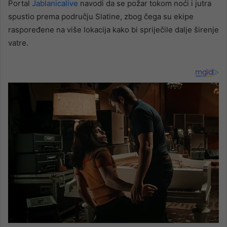
Portal
Jablanicalive
navodi da se požar tokom noći i jutra
spustio prema području Slatine, zbog čega su ekipe
raspoređene na više lokacija kako bi spriječile dalje širenje
vatre.