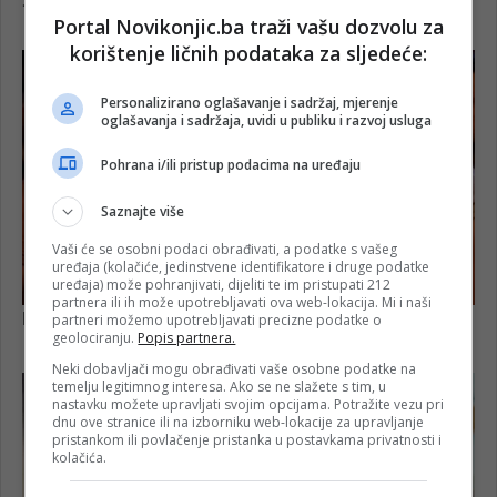
Portal Novikonjic.ba traži vašu dozvolu za
korištenje ličnih podataka za sljedeće:
Personalizirano oglašavanje i sadržaj, mjerenje
oglašavanja i sadržaja, uvidi u publiku i razvoj usluga
Pohrana i/ili pristup podacima na uređaju
Saznajte više
Vaši će se osobni podaci obrađivati, a podatke s vašeg
uređaja (kolačiće, jedinstvene identifikatore i druge podatke
uređaja) može pohranjivati, dijeliti te im pristupati 212
partnera ili ih može upotrebljavati ova web-lokacija. Mi i naši
partneri možemo upotrebljavati precizne podatke o
geolociranju.
Popis partnera.
Neki dobavljači mogu obrađivati vaše osobne podatke na
temelju legitimnog interesa. Ako se ne slažete s tim, u
nastavku možete upravljati svojim opcijama. Potražite vezu pri
dnu ove stranice ili na izborniku web-lokacije za upravljanje
pristankom ili povlačenje pristanka u postavkama privatnosti i
kolačića.