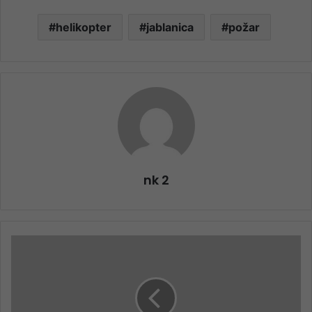
helikopter
jablanica
požar
nk 2