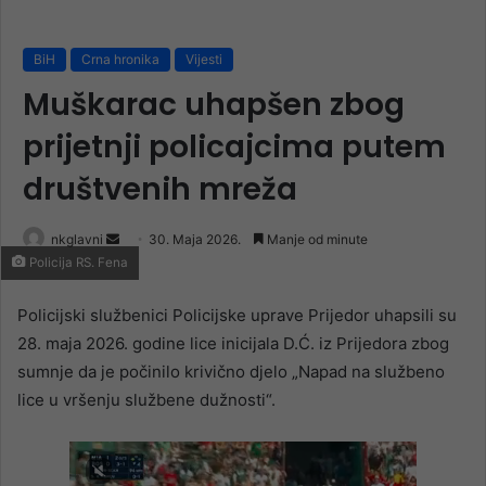
BiH
Crna hronika
Vijesti
Muškarac uhapšen zbog
prijetnji policajcima putem
društvenih mreža
Send
nkglavni
30. Maja 2026.
Manje od minute
Policija RS. Fena
an
email
Policijski službenici Policijske uprave Prijedor uhapsili su
28. maja 2026. godine lice inicijala D.Ć. iz Prijedora zbog
sumnje da je počinilo krivično djelo „Napad na službeno
lice u vršenju službene dužnosti“.