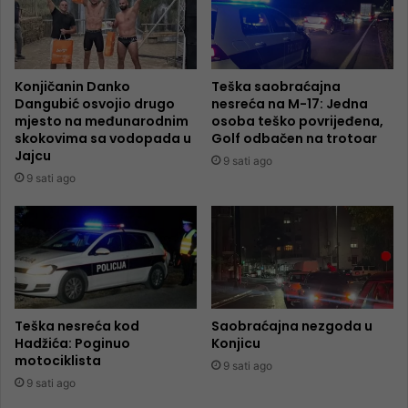
Konjičanin Danko
Teška saobraćajna
Dangubić osvojio drugo
nesreća na M-17: Jedna
mjesto na međunarodnim
osoba teško povrijeđena,
skokovima sa vodopada u
Golf odbačen na trotoar
Jajcu
9 sati ago
9 sati ago
Teška nesreća kod
Saobraćajna nezgoda u
Hadžića: Poginuo
Konjicu
motociklista
9 sati ago
9 sati ago