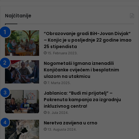
Najčitanije
“Obrazovanje gradi BiH-Jovan Divjak“
– Konjic je u posljednje 22 godine imao
25 ​​stipendista
15. Februara 2023.
Nogometaši Igmana iznenadili
Konjičanke cvijećem i besplatnim
ulazom na utakmicu
7. Marta 2025.
Jablanica: “Budi mi prijatelj” –
Pokrenuta kampanja za izgradnju
inkluzivnog centra!
9. Jula 2024.
Neretva zavijena u crno
13. Augusta 2024.