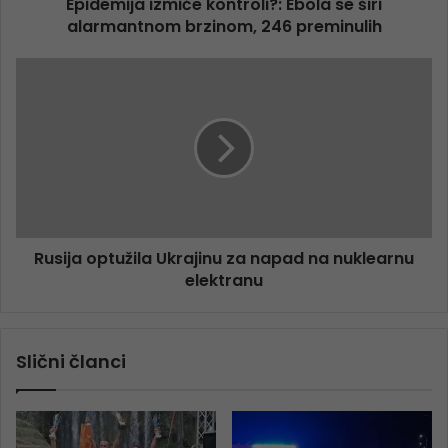
Epidemija izmiče kontroli?: Ebola se širi
alarmantnom brzinom, 246 preminulih
Rusija optužila Ukrajinu za napad na nuklearnu
elektranu
Slični članci