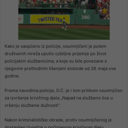
Kako je saopćeno iz policije, osumnjičeni je putem
društvenih mreža uputio ozbiljne prijetnje po život
policijskim službenicima, a koje su bile povezane s
njegovim prethodnim lišenjem slobode od 26. maja ove
godine.
Prema navodima policije, D.Ć. je i tom prilikom osumnjičen
za izvršenje krivičnog djela „Napad na službeno lice u
vršenju službene dužnosti“.
Nakon kriminalističke obrade, protiv osumnjičenog je
dostavljen Izvještaj o počinjenom krivičnom djelu