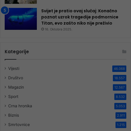
Svijet je pratio ovaj slučaj: Konačno
poznat uzrok tragedije podmornice
Titan, evo zašto niko nije preživio
16. Oktobra 2025.
Kategorije
Vijesti
46.068
Društvo
18.557
Magazin
12.567
Sport
8.532
Crna hronika
5.053
Biznis
2.911
Smrtovnice
1.215