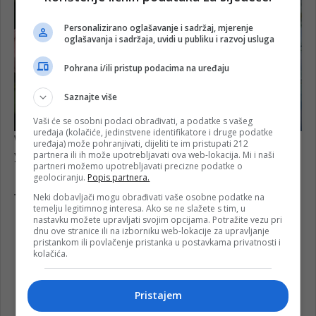
Personalizirano oglašavanje i sadržaj, mjerenje
oglašavanja i sadržaja, uvidi u publiku i razvoj usluga
Pohrana i/ili pristup podacima na uređaju
Saznajte više
Vaši će se osobni podaci obrađivati, a podatke s vašeg
uređaja (kolačiće, jedinstvene identifikatore i druge podatke
uređaja) može pohranjivati, dijeliti te im pristupati 212
partnera ili ih može upotrebljavati ova web-lokacija. Mi i naši
partneri možemo upotrebljavati precizne podatke o
geolociranju.
Popis partnera.
Neki dobavljači mogu obrađivati vaše osobne podatke na
temelju legitimnog interesa. Ako se ne slažete s tim, u
nastavku možete upravljati svojim opcijama. Potražite vezu pri
dnu ove stranice ili na izborniku web-lokacije za upravljanje
pristankom ili povlačenje pristanka u postavkama privatnosti i
kolačića.
Pristajem