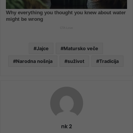
Jajce
Matursko veče
Narodna nošnja
suživot
Tradicija
nk 2