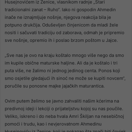
Husejnovićem iz Zenice, vlasnikom radnje „Stari
tradicionalni zanat – Ruho“. Iako ni gospodin Ahmedin
inače ne iznajmljuje nošnje, njegova reakcija bila je
potpuno drukčija. Oduševljen činjenicom da mladi žele
nositi i sačuvati tradiciju od zaborava, odmah je pripremio
sve nošnje, opremio ih i poslao brzom poštom u Jajce.
„Sve nas je ovo na kraju koštalo mnogo više nego da smo
im kupile obične maturske haljine. Ali da je koštalo i tri
puta više, ne žalimo ni jednog jedinog centa. Ponos koji
smo osjetile gledajući ih sinoć ne može se kupiti novcem“,
poručile su ponosne majke jajačkih maturantica.
Ovim putem želimo se javno zahvaliti našim kćerima na
predivnoj ideji i lekciji o prijateljstvu kojoj su nas poučile.
Veliko, iskreno i do neba hvala Amri Škiljan na nesebičnoj
pomoći i trudu, kao i nevjerovatnom Ahmedinu
Husejnoviću iz Zenice, koji je pokazao šta znači biti čovjek