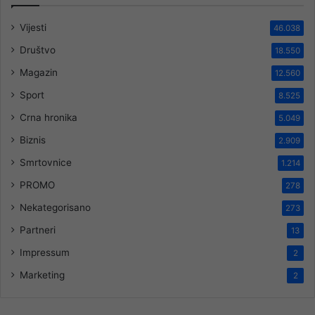
Vijesti
46.038
Društvo
18.550
Magazin
12.560
Sport
8.525
Crna hronika
5.049
Biznis
2.909
Smrtovnice
1.214
PROMO
278
Nekategorisano
273
Partneri
13
Impressum
2
Marketing
2