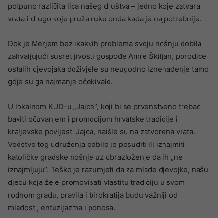
potpuno različita lica našeg društva – jedno koje zatvara
vrata i drugo koje pruža ruku onda kada je najpotrebnije.
Dok je Merjem bez ikakvih problema svoju nošnju dobila
zahvaljujući susretljivosti gospođe Amre Škiljan, porodice
ostalih djevojaka doživjele su neugodno iznenađenje tamo
gdje su ga najmanje očekivale.
U lokalnom KUD-u „Jajce“, koji bi se prvenstveno trebao
baviti očuvanjem i promocijom hrvatske tradicije i
kraljevske povijesti Jajca, naišle su na zatvorena vrata.
Vodstvo tog udruženja odbilo je posuditi ili iznajmiti
katoličke gradske nošnje uz obrazloženje da ih „ne
iznajmljuju“. Teško je razumjeti da za mlade djevojke, našu
djecu koja žele promovisati vlastitu tradiciju u svom
rodnom gradu, pravila i birokratija budu važniji od
mladosti, entuzijazma i ponosa.