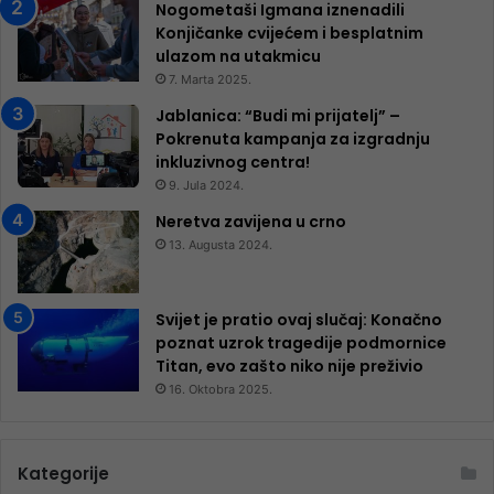
Nogometaši Igmana iznenadili
Konjičanke cvijećem i besplatnim
ulazom na utakmicu
7. Marta 2025.
Jablanica: “Budi mi prijatelj” –
Pokrenuta kampanja za izgradnju
inkluzivnog centra!
9. Jula 2024.
Neretva zavijena u crno
13. Augusta 2024.
Svijet je pratio ovaj slučaj: Konačno
poznat uzrok tragedije podmornice
Titan, evo zašto niko nije preživio
16. Oktobra 2025.
Kategorije