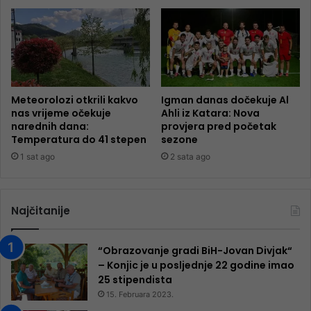
Meteorolozi otkrili kakvo
Igman danas dočekuje Al
nas vrijeme očekuje
Ahli iz Katara: Nova
narednih dana:
provjera pred početak
Temperatura do 41 stepen
sezone
1 sat ago
2 sata ago
Najčitanije
“Obrazovanje gradi BiH-Jovan Divjak“
– Konjic je u posljednje 22 godine imao
25 ​​stipendista
15. Februara 2023.