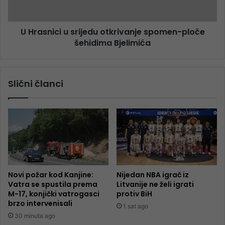
U Hrasnici u srijedu otkrivanje spomen-ploče
šehidima Bjelimića
Slični članci
Novi požar kod Kanjine:
Nijedan NBA igrač iz
Vatra se spustila prema
Litvanije ne želi igrati
M-17, konjički vatrogasci
protiv BiH
brzo intervenisali
1 sat ago
30 minuta ago