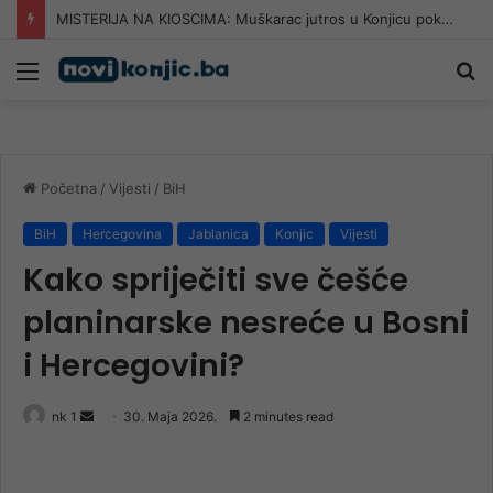
Nana Fata Orlović, simbol borbe za pravdu, proslavila 83. rođendan
Meni
Pr
Početna
/
Vijesti
/
BiH
BiH
Hercegovina
Jablanica
Konjic
Vijesti
Kako spriječiti sve češće
planinarske nesreće u Bosni
i Hercegovini?
Send
nk 1
30. Maja 2026.
2 minutes read
an
email