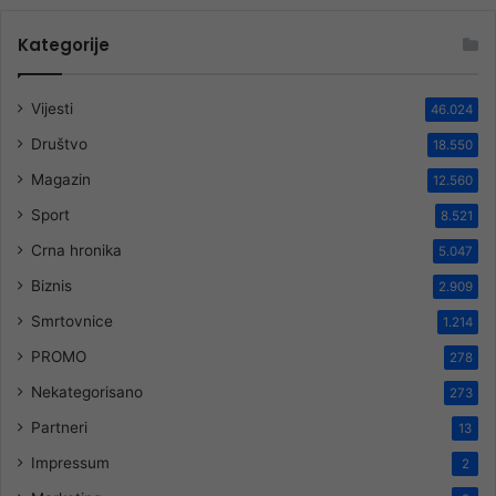
Kategorije
Vijesti
46.024
Društvo
18.550
Magazin
12.560
Sport
8.521
Crna hronika
5.047
Biznis
2.909
Smrtovnice
1.214
PROMO
278
Nekategorisano
273
Partneri
13
Impressum
2