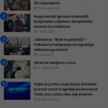
25 ​​stipendista
15. Februara 2023.
Nogometaši Igmana iznenadili
Konjičanke cvijećem i besplatnim
ulazom na utakmicu
7. Marta 2025.
Jablanica: “Budi mi prijatelj” –
Pokrenuta kampanja za izgradnju
inkluzivnog centra!
9. Jula 2024.
Neretva zavijena u crno
13. Augusta 2024.
Svijet je pratio ovaj slučaj: Konačno
poznat uzrok tragedije podmornice
Titan, evo zašto niko nije preživio
16. Oktobra 2025.