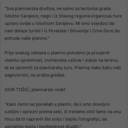
“
Sva planinarska društva, ne samo sa teritorije grada
Istočno Sarajevo, nego i iz čitavog regiona organizuju ture
upravo ovdje u Istočnom Sarajevu. Mi smo svjedoci da
nam dolaze turisti i iz Hrvatske i Slovenije I Crne Gore da
pohode naše planine.”
Prije svakog odlaska u planinu potrebno je provjeriti
vlastitu spremnost, vremenske uslove i stanje na terenu,
te se opremiti za planinarsku turu. Planina, kako kažu naši
sagovornici, ne prašta greške.
IGOR TOŠIĆ, planinarski vodič
“Kako ćemo se ponašati u planini, da li smo dovoljno
ozbiljni i oprezni prema sebi, ili trebamo otići tamo na onu
liticu da bi napravili što bolju i ljepšu fotografiju, da
ugrozimo svoju i bezbjednost drugih.”