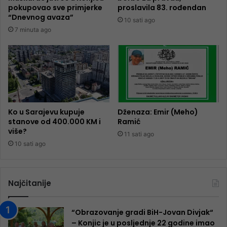
pokupovao sve primjerke
proslavila 83. rođendan
“Dnevnog avaza”
10 sati ago
7 minuta ago
Ko u Sarajevu kupuje
Dženaza: Emir (Meho)
stanove od 400.000 KM i
Ramić
više?
11 sati ago
10 sati ago
Najčitanije
“Obrazovanje gradi BiH-Jovan Divjak“
– Konjic je u posljednje 22 godine imao