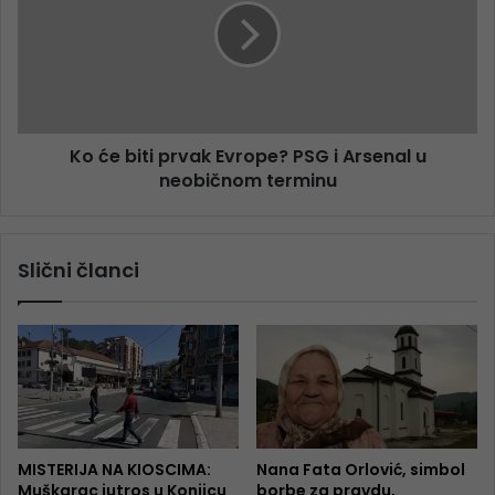
Ko će biti prvak Evrope? PSG i Arsenal u
neobičnom terminu
Slični članci
MISTERIJA NA KIOSCIMA:
Nana Fata Orlović, simbol
Muškarac jutros u Konjicu
borbe za pravdu,