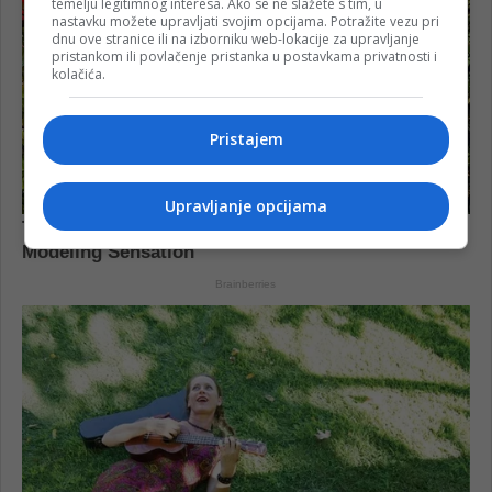
temelju legitimnog interesa. Ako se ne slažete s tim, u
nastavku možete upravljati svojim opcijama. Potražite vezu pri
dnu ove stranice ili na izborniku web-lokacije za upravljanje
pristankom ili povlačenje pristanka u postavkama privatnosti i
kolačića.
Pristajem
Upravljanje opcijama