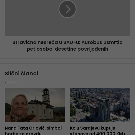
Stravična nesreća u SAD-u: Autobus usmrtio
pet osoba, desetine povrijeđenih
Slični članci
Nana Fata Orlović, simbol
Ko u Sarajevu kupuje
borbe za pravdu,
stanove od 400.000 KM i