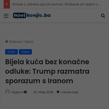
U Hrvatskoj uhvaćen 73-godišnji piroman koji je u jednom danu izazvao 5 požara
Meni
Pr
Početna
/
Vijesti
Svijet
Vijesti
Bijela kuća bez konačne
odluke: Trump razmatra
sporazum s Iranom
Send
nkglavni
30. Maja 2026.
1 minute read
an
email