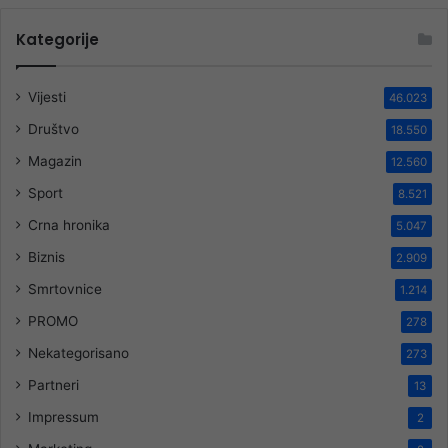
Kategorije
Vijesti
46.023
Društvo
18.550
Magazin
12.560
Sport
8.521
Crna hronika
5.047
Biznis
2.909
Smrtovnice
1.214
PROMO
278
Nekategorisano
273
Partneri
13
Impressum
2