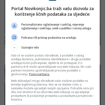
Portal Novikonjic.ba traži vašu dozvolu za
korištenje ličnih podataka za sljedeće:
Personalizirano oglašavanje i sadržaj, mjerenje
oglašavanja i sadržaja, uvidi u publiku i razvoj usluga
Pohrana i/ili pristup podacima na uređaju
Saznajte više
Vaši će se osobni podaci obrađivati, a podatke s vašeg
uređaja (kolačiće, jedinstvene identifikatore i druge podatke
uređaja) može pohranjivati, dijeliti te im pristupati 212
partnera ili ih može upotrebljavati ova web-lokacija. Mi i naši
partneri možemo upotrebljavati precizne podatke o
geolociranju.
Popis partnera.
Neki dobavljači mogu obrađivati vaše osobne podatke na
temelju legitimnog interesa. Ako se ne slažete s tim, u
nastavku možete upravljati svojim opcijama. Potražite vezu pri
dnu ove stranice ili na izborniku web-lokacije za upravljanje
pristankom ili povlačenje pristanka u postavkama privatnosti i
kolačića.