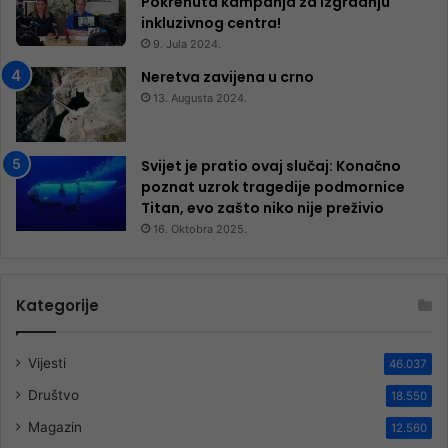
Pokrenuta kampanja za izgradnju
inkluzivnog centra!
9. Jula 2024.
Neretva zavijena u crno
13. Augusta 2024.
Svijet je pratio ovaj slučaj: Konačno
poznat uzrok tragedije podmornice
Titan, evo zašto niko nije preživio
16. Oktobra 2025.
Kategorije
Vijesti
46.037
Društvo
18.550
Magazin
12.560