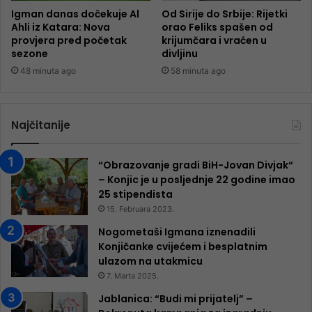
Igman danas dočekuje Al
Od Sirije do Srbije: Rijetki
Ahli iz Katara: Nova
orao Feliks spašen od
provjera pred početak
krijumčara i vraćen u
sezone
divljinu
48 minuta ago
58 minuta ago
Najčitanije
“Obrazovanje gradi BiH-Jovan Divjak“
– Konjic je u posljednje 22 godine imao
25 ​​stipendista
15. Februara 2023.
Nogometaši Igmana iznenadili
Konjičanke cvijećem i besplatnim
ulazom na utakmicu
7. Marta 2025.
Jablanica: “Budi mi prijatelj” –