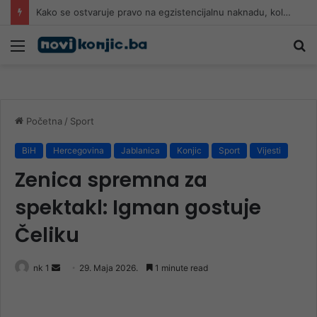
Na današnji dan rođen Alija Izetbegović: Život posvećen Bosni i Hercegovini
Meni
Pr
Početna
/
Sport
BiH
Hercegovina
Jablanica
Konjic
Sport
Vijesti
Zenica spremna za
spektakl: Igman gostuje
Čeliku
Send
nk 1
29. Maja 2026.
1 minute read
an
email