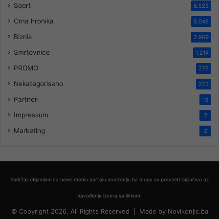
Sport
8.525
Crna hronika
5.048
Biznis
2.909
Smrtovnice
1.214
PROMO
278
Nekategorisano
273
Partneri
13
Impressum
2
Marketing
2
Sadržaji objavljeni na news media portalu novikonjic.ba mogu se preuzeti isključivo uz
navođenje izvora sa linkom.
© Copyright 2026, All Rights Reserved |
Made by
Novikonjic.ba