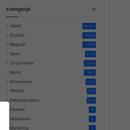
Kategorije
Vijesti
45.931
Društvo
18.528
Magazin
12.540
Sport
8.511
Crna hronika
5.035
Biznis
2.907
Smrtovnice
1.211
PROMO
278
Nekategorisano
273
Partneri
13
Impressum
2
Marketing
2