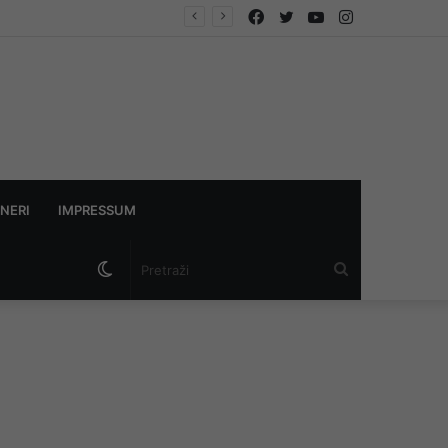
Facebook
Twitter
YouTube
Instagram
NERI
IMPRESSUM
Switch
Pretraži
skin