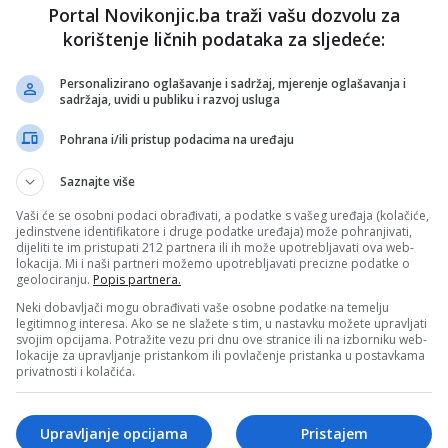
Portal Novikonjic.ba traži vašu dozvolu za
korištenje ličnih podataka za sljedeće:
Personalizirano oglašavanje i sadržaj, mjerenje oglašavanja i
sadržaja, uvidi u publiku i razvoj usluga
Pohrana i/ili pristup podacima na uređaju
Saznajte više
Vaši će se osobni podaci obrađivati, a podatke s vašeg uređaja (kolačiće,
jedinstvene identifikatore i druge podatke uređaja) može pohranjivati,
dijeliti te im pristupati 212 partnera ili ih može upotrebljavati ova web-
lokacija. Mi i naši partneri možemo upotrebljavati precizne podatke o
geolociranju.
Popis partnera.
Neki dobavljači mogu obrađivati vaše osobne podatke na temelju
legitimnog interesa. Ako se ne slažete s tim, u nastavku možete upravljati
svojim opcijama. Potražite vezu pri dnu ove stranice ili na izborniku web-
nda kratak, ali jak udar”, “Trebinje, kratko, ali jako
lokacije za upravljanje pristankom ili povlačenje pristanka u postavkama
a društvenim mrežama.
privatnosti i kolačića.
Upravljanje opcijama
Pristajem