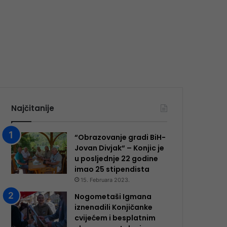
Najčitanije
“Obrazovanje gradi BiH-
Jovan Divjak“ – Konjic je
u posljednje 22 godine
imao 25 ​​stipendista
15. Februara 2023.
Nogometaši Igmana
iznenadili Konjičanke
cvijećem i besplatnim