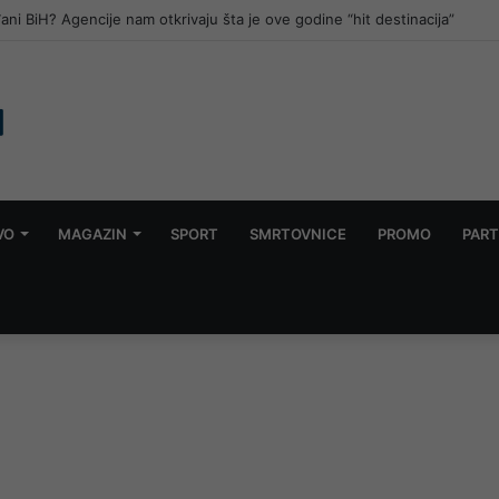
đani BiH? Agencije nam otkrivaju šta je ove godine “hit destinacija”
VO
MAGAZIN
SPORT
SMRTOVNICE
PROMO
PART