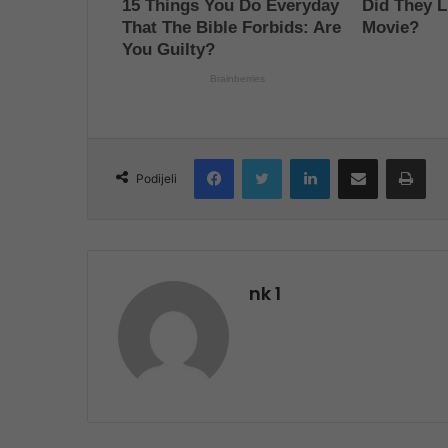
Facebook
Twitter
LinkedIn
Share via Email
Pri
Podijeli
nk 1