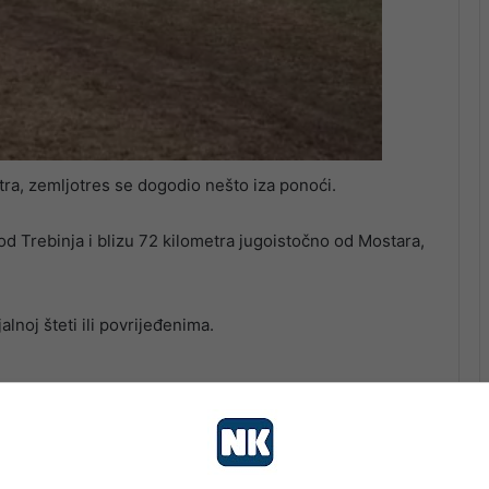
a, zemljotres se dogodio nešto iza ponoći.
od Trebinja i blizu 72 kilometra jugoistočno od Mostara,
lnoj šteti ili povrijeđenima.