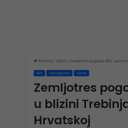
Početna
/
Vijesti
/
Zemljotres pogodio BiH, epicentar
BiH
Hercegovina
Vijesti
Zemljotres pogo
u blizini Trebinja
Hrvatskoj