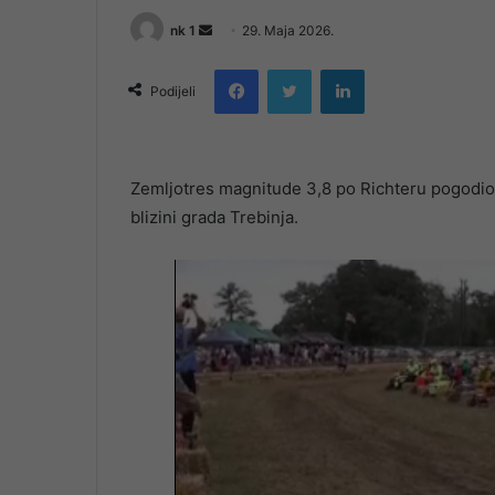
Send
nk 1
29. Maja 2026.
an
Facebook
Twitter
LinkedIn
email
Podijeli
Zemljotres magnitude 3,8 po Richteru pogodio
blizini grada Trebinja.