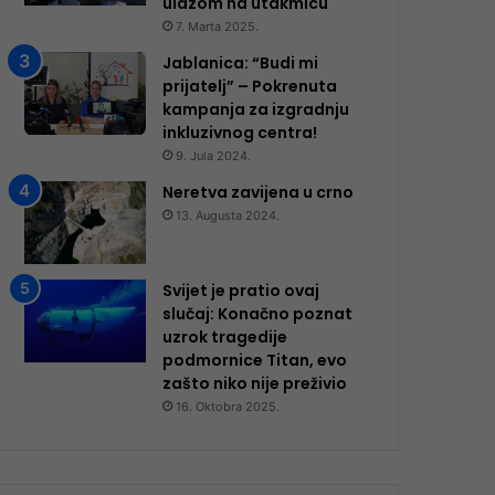
ulazom na utakmicu
7. Marta 2025.
Jablanica: “Budi mi
prijatelj” – Pokrenuta
kampanja za izgradnju
inkluzivnog centra!
9. Jula 2024.
Neretva zavijena u crno
13. Augusta 2024.
Svijet je pratio ovaj
slučaj: Konačno poznat
uzrok tragedije
podmornice Titan, evo
zašto niko nije preživio
16. Oktobra 2025.