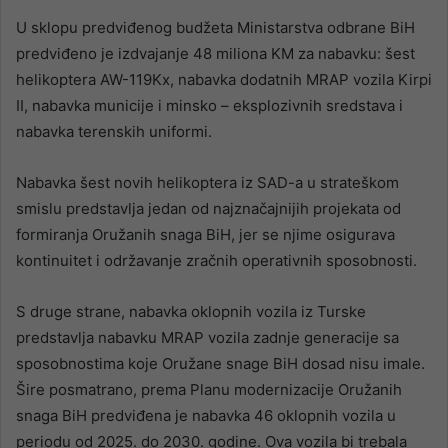
U sklopu predviđenog budžeta Ministarstva odbrane BiH
predviđeno je izdvajanje 48 miliona KM za nabavku: šest
helikoptera AW-119Kx, nabavka dodatnih MRAP vozila Kirpi
II, nabavka municije i minsko – eksplozivnih sredstava i
nabavka terenskih uniformi.
Nabavka šest novih helikoptera iz SAD-a u strateškom
smislu predstavlja jedan od najznačajnijih projekata od
formiranja Oružanih snaga BiH, jer se njime osigurava
kontinuitet i održavanje zračnih operativnih sposobnosti.
S druge strane, nabavka oklopnih vozila iz Turske
predstavlja nabavku MRAP vozila zadnje generacije sa
sposobnostima koje Oružane snage BiH dosad nisu imale.
Šire posmatrano, prema Planu modernizacije Oružanih
snaga BiH predviđena je nabavka 46 oklopnih vozila u
periodu od 2025. do 2030. godine. Ova vozila bi trebala