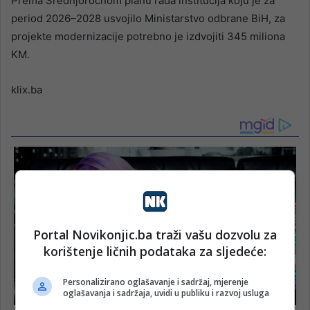
Prema Srednjoročnom planu rada institucija koju je za
period 2026–2028 usvojilo Ministarstvo odbrane BiH, za
projekte modernizacije potrebno je izdvojiti 345 miliona
KM.
klix.ba
Portal Novikonjic.ba traži vašu dozvolu za
korištenje ličnih podataka za sljedeće:
Personalizirano oglašavanje i sadržaj, mjerenje
oglašavanja i sadržaja, uvidi u publiku i razvoj usluga