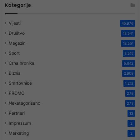
Kategorije
Vijesti
45.976
Društvo
18.541
Magazin
12.551
Sport
8.515
Crna hronika
5.042
Biznis
2.909
Smrtovnice
1.212
PROMO
278
Nekategorisano
273
Partneri
13
Impressum
2
Marketing
2