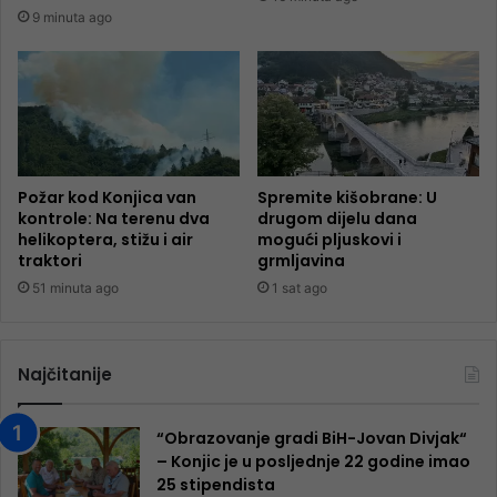
9 minuta ago
Požar kod Konjica van
Spremite kišobrane: U
kontrole: Na terenu dva
drugom dijelu dana
helikoptera, stižu i air
mogući pljuskovi i
traktori
grmljavina
51 minuta ago
1 sat ago
Najčitanije
“Obrazovanje gradi BiH-Jovan Divjak“
– Konjic je u posljednje 22 godine imao
25 ​​stipendista