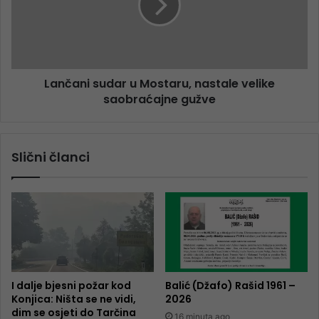
Lančani sudar u Mostaru, nastale velike
saobraćajne gužve
Slični članci
I dalje bjesni požar kod
Balić (Džafo) Rašid 1961 –
Konjica: Ništa se ne vidi,
2026
dim se osjeti do Tarčina
16 minuta ago