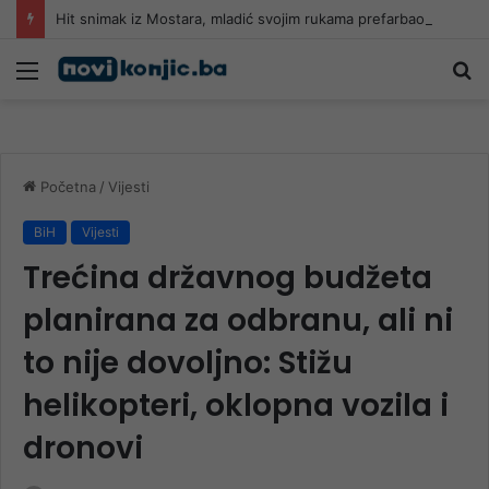
Hit snimak iz Mostara, mladić svojim rukama prefarbao pješački prelaz: “Kad neće grad, neko mora”
Meni
Pr
Početna
/
Vijesti
BiH
Vijesti
Trećina državnog budžeta
planirana za odbranu, ali ni
to nije dovoljno: Stižu
helikopteri, oklopna vozila i
dronovi