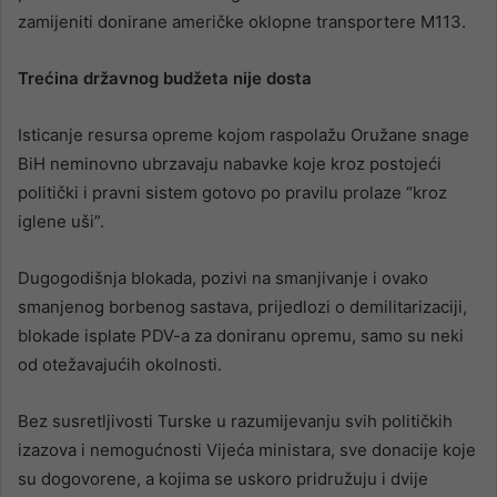
zamijeniti donirane američke oklopne transportere M113.
Trećina državnog budžeta nije dosta
Isticanje resursa opreme kojom raspolažu Oružane snage
BiH neminovno ubrzavaju nabavke koje kroz postojeći
politički i pravni sistem gotovo po pravilu prolaze “kroz
iglene uši”.
Dugogodišnja blokada, pozivi na smanjivanje i ovako
smanjenog borbenog sastava, prijedlozi o demilitarizaciji,
blokade isplate PDV-a za doniranu opremu, samo su neki
od otežavajućih okolnosti.
Bez susretljivosti Turske u razumijevanju svih političkih
izazova i nemogućnosti Vijeća ministara, sve donacije koje
su dogovorene, a kojima se uskoro pridružuju i dvije