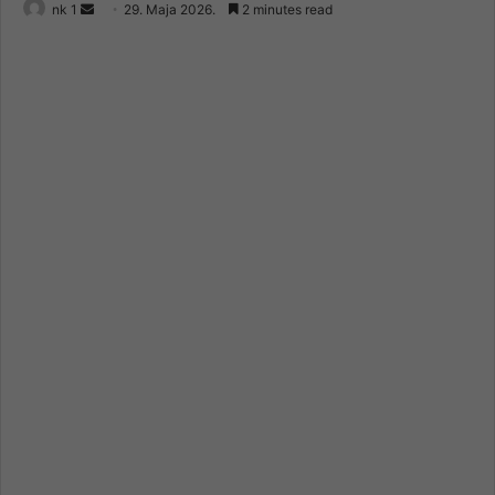
Send
nk 1
29. Maja 2026.
2 minutes read
an
email