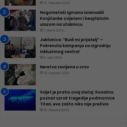
15. Februara 2023.
Nogometaši Igmana iznenadili
Konjičanke cvijećem i besplatnim
ulazom na utakmicu
7. Marta 2025.
Jablanica: “Budi mi prijatelj” –
Pokrenuta kampanja za izgradnju
inkluzivnog centra!
9. Jula 2024.
Neretva zavijena u crno
13. Augusta 2024.
Svijet je pratio ovaj slučaj: Konačno
poznat uzrok tragedije podmornice
Titan, evo zašto niko nije preživio
16. Oktobra 2025.