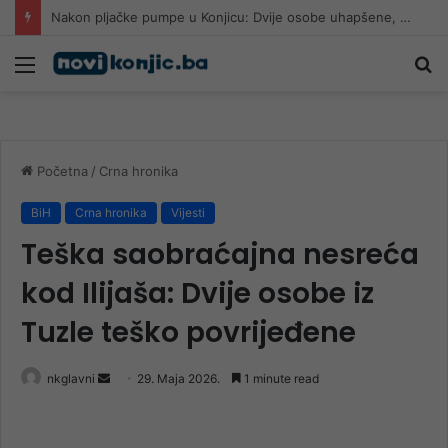
Ekstremne vrućine širom Evrope, obaraju se rekordi
Meni
Pr
Početna
/
Crna hronika
BiH
Crna hronika
Vijesti
Teška saobraćajna nesreća
kod Ilijaša: Dvije osobe iz
Tuzle teško povrijeđene
Send
nkglavni
29. Maja 2026.
1 minute read
an
email