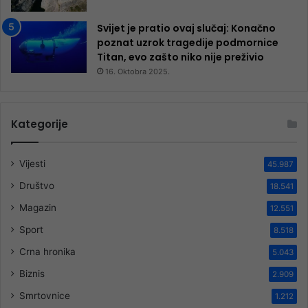
Svijet je pratio ovaj slučaj: Konačno
poznat uzrok tragedije podmornice
Titan, evo zašto niko nije preživio
16. Oktobra 2025.
Kategorije
Vijesti
45.987
Društvo
18.541
Magazin
12.551
Sport
8.518
Crna hronika
5.043
Biznis
2.909
Smrtovnice
1.212