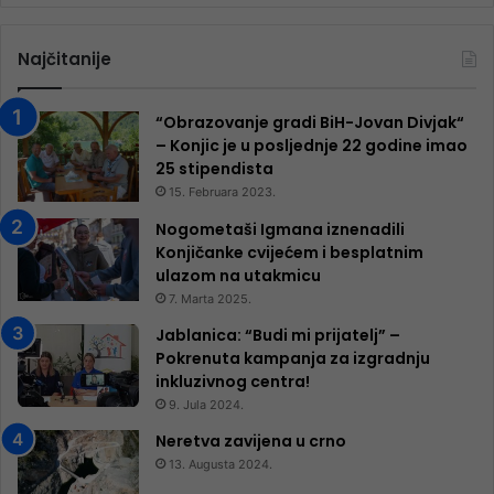
Najčitanije
“Obrazovanje gradi BiH-Jovan Divjak“
– Konjic je u posljednje 22 godine imao
25 ​​stipendista
15. Februara 2023.
Nogometaši Igmana iznenadili
Konjičanke cvijećem i besplatnim
ulazom na utakmicu
7. Marta 2025.
Jablanica: “Budi mi prijatelj” –
Pokrenuta kampanja za izgradnju
inkluzivnog centra!
9. Jula 2024.
Neretva zavijena u crno
13. Augusta 2024.