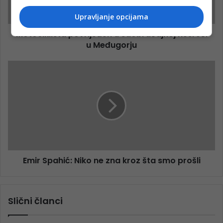
Upravljanje opcijama
Motociklista povrijeđen u saobraćajnoj nesreći
u Međugorju
Emir Spahić: Niko ne zna kroz šta smo prošli
Slični članci