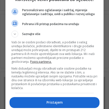
Personalizirano oglašavanje i sadržaj, mjerenje
oglašavanja i sadržaja, uvidi u publiku i razvoj usluga
Pohrana i/ili pristup podacima na uređaju
Saznajte više
Vaši će se osobni podaci obrađivati, a podatke s vašeg
uređaja (kolačiće, jedinstvene identifikatore i druge podatke
uređaja) može pohranjivati, dijeliti te im pristupati 212
nkglavni
partnera ili ih može upotrebljavati ova web-lokacija. Mi i naši
partneri možemo upotrebljavati precizne podatke o
Website
geolociranju.
Popis partnera.
Neki dobavljači mogu obrađivati vaše osobne podatke na
temelju legitimnog interesa. Ako se ne slažete s tim, u
nastavku možete upravljati svojim opcijama. Potražite vezu pri
dnu ove stranice ili na izborniku web-lokacije za upravljanje
pristankom ili povlačenje pristanka u postavkama privatnosti i
kolačića.
Pristajem