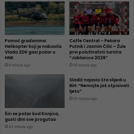
Pomoć građanima:
Caffe Central – Pekara
Helikopter koji je nabavila
Putnik i Jasmin Čilić – Žule
Vlada ZDK gasi požar u
prvi polufinalisti turnira
HNK
“Jablanica 2026”
6 minuta ago
16 minuta ago
Sladić najavio šta slijedi u
BiH: “Nemojte još otpisivati
ljeto”
55 minuta ago
Širi se požar kod Konjica,
gusti dim sve progutao
43 minute ago