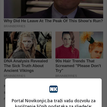
Nadležni organi nastavljaju istragu s ciljem utvrđivanja
svih okolnosti koje su dovele do ove saobraćajne
nezgode.
Portal Novikonjic.ba traži vašu dozvolu za
korištenje ličnih podataka za sljedeće: