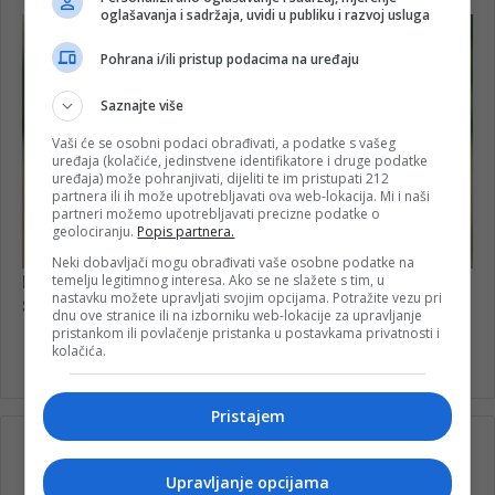
oglašavanja i sadržaja, uvidi u publiku i razvoj usluga
Pohrana i/ili pristup podacima na uređaju
Saznajte više
Vaši će se osobni podaci obrađivati, a podatke s vašeg
uređaja (kolačiće, jedinstvene identifikatore i druge podatke
uređaja) može pohranjivati, dijeliti te im pristupati 212
partnera ili ih može upotrebljavati ova web-lokacija. Mi i naši
partneri možemo upotrebljavati precizne podatke o
geolociranju.
Popis partnera.
Neki dobavljači mogu obrađivati vaše osobne podatke na
temelju legitimnog interesa. Ako se ne slažete s tim, u
nastavku možete upravljati svojim opcijama. Potražite vezu pri
dnu ove stranice ili na izborniku web-lokacije za upravljanje
pristankom ili povlačenje pristanka u postavkama privatnosti i
kolačića.
Pristajem
Upravljanje opcijama