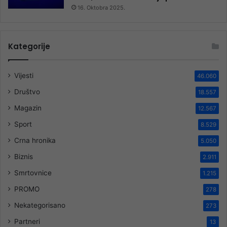
16. Oktobra 2025.
Kategorije
Vijesti
46.060
Društvo
18.557
Magazin
12.567
Sport
8.529
Crna hronika
5.050
Biznis
2.911
Smrtovnice
1.215
PROMO
278
Nekategorisano
273
Partneri
13