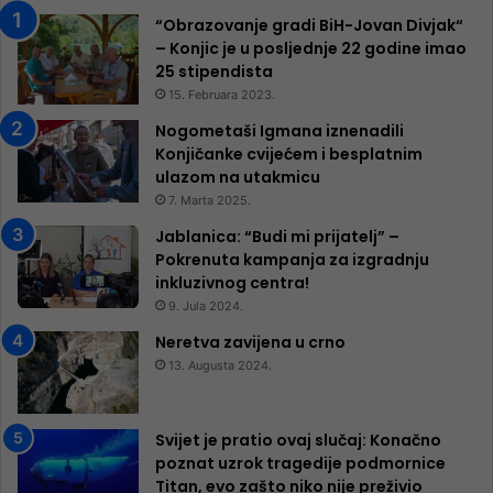
“Obrazovanje gradi BiH-Jovan Divjak“
– Konjic je u posljednje 22 godine imao
25 ​​stipendista
15. Februara 2023.
Nogometaši Igmana iznenadili
Konjičanke cvijećem i besplatnim
ulazom na utakmicu
7. Marta 2025.
Jablanica: “Budi mi prijatelj” –
Pokrenuta kampanja za izgradnju
inkluzivnog centra!
9. Jula 2024.
Neretva zavijena u crno
13. Augusta 2024.
Svijet je pratio ovaj slučaj: Konačno
poznat uzrok tragedije podmornice
Titan, evo zašto niko nije preživio