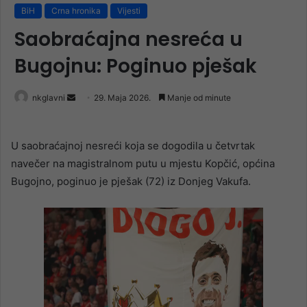
BiH
Crna hronika
Vijesti
Saobraćajna nesreća u
Bugojnu: Poginuo pješak
Send
nkglavni
29. Maja 2026.
Manje od minute
an
email
U saobraćajnoj nesreći koja se dogodila u četvrtak
navečer na magistralnom putu u mjestu Kopčić, općina
Bugojno, poginuo je pješak (72) iz Donjeg Vakufa.