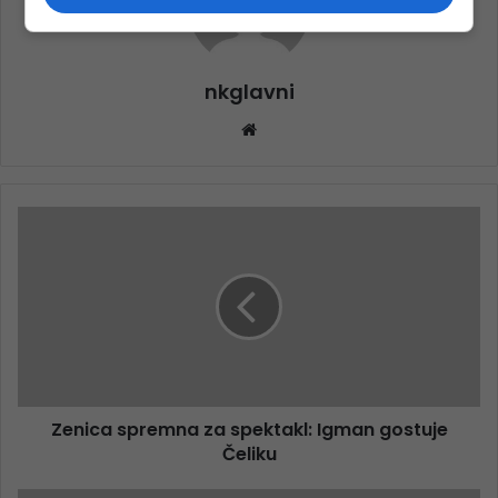
nkglavni
Website
Zenica spremna za spektakl: Igman gostuje
Čeliku