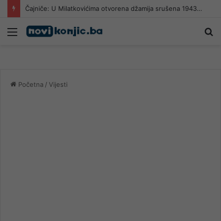
Čajniče: U Milatkovićima otvorena džamija srušena 1943. godine
Meni
Pr
Početna
/
Vijesti