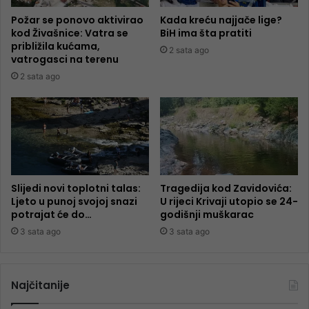
Požar se ponovo aktivirao
Kada kreću najjače lige?
kod Živašnice: Vatra se
BiH ima šta pratiti
približila kućama,
2 sata ago
vatrogasci na terenu
2 sata ago
Slijedi novi toplotni talas:
Tragedija kod Zavidovića:
Ljeto u punoj svojoj snazi
U rijeci Krivaji utopio se 24-
potrajat će do…
godišnji muškarac
3 sata ago
3 sata ago
Najčitanije