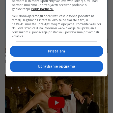
partnera ili ih može upotrebljavati ova web-lokacija. Mi i naši
partneri možemo upotrebljavati precizne podatke o
geolociranju.
Popis partnera.
Neki dobavljači mogu obrađivati vaše osobne podatke na
temelju legitimnog interesa. Ako se ne slažete s tim, u
nastavku možete upravljati svojim opcijama. Potražite vezu pri
dnu ove stranice ili na izborniku web-lokacije za upravljanje
pristankom ili povlačenje pristanka u postavkama privatnosti i
kolačića.
Pristajem
Upravljanje opcijama