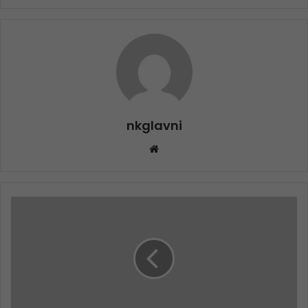
nkglavni
Website