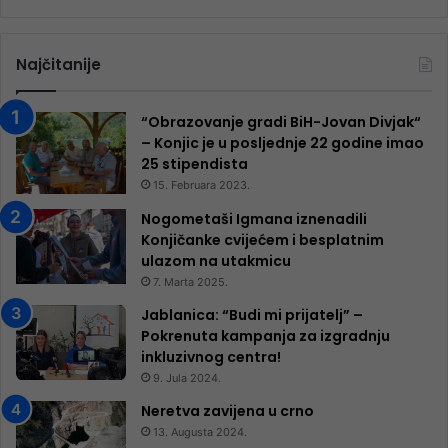
Najčitanije
“Obrazovanje gradi BiH-Jovan Divjak“
– Konjic je u posljednje 22 godine imao
25 ​​stipendista
15. Februara 2023.
Nogometaši Igmana iznenadili
Konjičanke cvijećem i besplatnim
ulazom na utakmicu
7. Marta 2025.
Jablanica: “Budi mi prijatelj” –
Pokrenuta kampanja za izgradnju
inkluzivnog centra!
9. Jula 2024.
Neretva zavijena u crno
13. Augusta 2024.