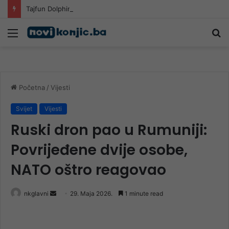
Tajfun Dolphin pogodio Japan: Šest osoba povrijeđeno, više od 50.000 objekata ostalo bez struje
Meni
Pr
Početna
/
Vijesti
Svijet
Vijesti
Ruski dron pao u Rumuniji:
Povrijeđene dvije osobe,
NATO oštro reagovao
Send
nkglavni
29. Maja 2026.
1 minute read
an
email