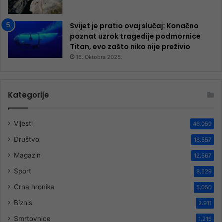
Svijet je pratio ovaj slučaj: Konačno
poznat uzrok tragedije podmornice
Titan, evo zašto niko nije preživio
16. Oktobra 2025.
Kategorije
Vijesti
46.059
Društvo
18.557
Magazin
12.567
Sport
8.529
Crna hronika
5.050
Biznis
2.911
Smrtovnice
1.215