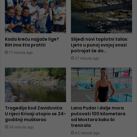
Kada kreću najjače lige?
Slijedi novi toplotni talas:
BiH ima šta pratiti
Ljeto u punoj svojoj snazi
potrajat će do…
17 minuta ago
27 minuta ago
Tragedija kod Zavidovića:
Lana Pudar i dalje mora
U rijeci Krivaji utopio se 24-
putovati 100 kilometara
godišnji muškarac
od Mostara kako bi
trenirala
34 minute ago
43 minute ago