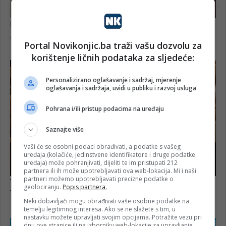
Portal Novikonjic.ba traži vašu dozvolu za
korištenje ličnih podataka za sljedeće:
Personalizirano oglašavanje i sadržaj, mjerenje
oglašavanja i sadržaja, uvidi u publiku i razvoj usluga
Pohrana i/ili pristup podacima na uređaju
Saznajte više
Vaši će se osobni podaci obrađivati, a podatke s vašeg
uređaja (kolačiće, jedinstvene identifikatore i druge podatke
uređaja) može pohranjivati, dijeliti te im pristupati 212
partnera ili ih može upotrebljavati ova web-lokacija. Mi i naši
partneri možemo upotrebljavati precizne podatke o
geolociranju.
Popis partnera.
Neki dobavljači mogu obrađivati vaše osobne podatke na
temelju legitimnog interesa. Ako se ne slažete s tim, u
nastavku možete upravljati svojim opcijama. Potražite vezu pri
dnu ove stranice ili na izborniku web-lokacije za upravljanje