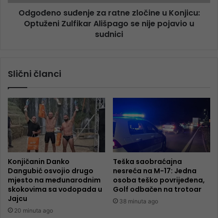
Odgođeno suđenje za ratne zločine u Konjicu:
Optuženi Zulfikar Ališpago se nije pojavio u
sudnici
Slični članci
Konjičanin Danko
Teška saobraćajna
Dangubić osvojio drugo
nesreća na M-17: Jedna
mjesto na međunarodnim
osoba teško povrijeđena,
skokovima sa vodopada u
Golf odbačen na trotoar
Jajcu
38 minuta ago
20 minuta ago