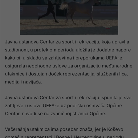
Javna ustanova Centar za sport i rekreaciju, koja upravlja
stadionom, u proteklom periodu uložila je dodatne napore
kako bi, u skladu sa zahtjevima i preporukama UEFA-e,
osigurala neophodne uslove za organizaciju međunarodne
utakmice i dostojan doček reprezentacija, službenih lica,
medija i navijača.
Javna ustanova Centar za sport i rekreaciju ispunila je sve
zahtjeve i uslove UEFA-e uz podršku osnivača Općine
Centar, navodi se na zvaničnoj stranici Općine.
Večerašnja utakmica ima poseban značaj jer je Koševo
domaćin reprezentaciji Bosne i Hercegovine u periodu