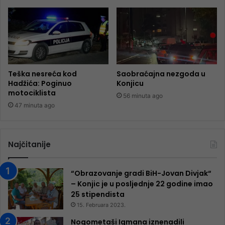
Teška nesreća kod
Saobraćajna nezgoda u
Hadžića: Poginuo
Konjicu
motociklista
56 minuta ago
47 minuta ago
Najčitanije
“Obrazovanje gradi BiH-Jovan Divjak“
– Konjic je u posljednje 22 godine imao
25 ​​stipendista
15. Februara 2023.
Nogometaši Igmana iznenadili