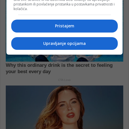
pristankom ili povlačenje pristanka u postavkama privatnosti i
kolačića.
Pristajem
Upravljanje opcijama