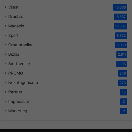
Vijesti
46.068
Društvo
18.557
Magazin
12.567
Sport
8.532
Crna hronika
5.053
Biznis
2.911
Smrtovnice
1.215
PROMO
278
Nekategorisano
273
Partneri
13
Impressum
2
Marketing
2