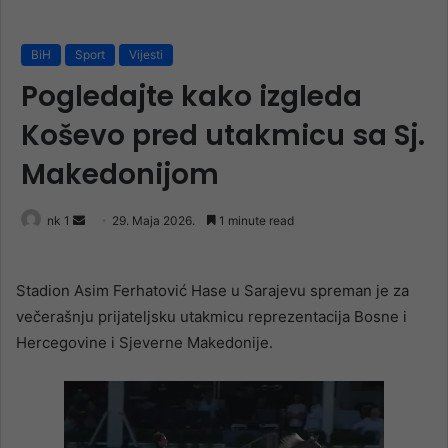
BiH
Sport
Vijesti
Pogledajte kako izgleda
Koševo pred utakmicu sa Sj.
Makedonijom
Send
nk 1
29. Maja 2026.
1 minute read
an
email
Stadion Asim Ferhatović Hase u Sarajevu spreman je za
večerašnju prijateljsku utakmicu reprezentacija Bosne i
Hercegovine i Sjeverne Makedonije.