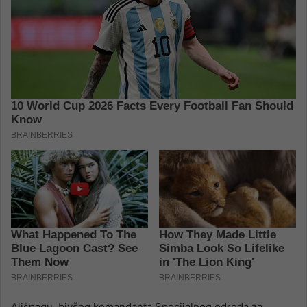
Ališpagu, bivšeg komandanta Specijalnog odreda za