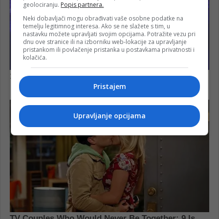
geolociranju.
Popis partnera.
Neki dobavljači mogu obrađivati vaše osobne podatke na
temelju legitimnog interesa. Ako se ne slažete s tim, u
nastavku možete upravljati svojim opcijama. Potražite vezu pri
dnu ove stranice ili na izborniku web-lokacije za upravljanje
pristankom ili povlačenje pristanka u postavkama privatnosti i
kolačića.
Pristajem
Upravljanje opcijama