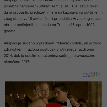
posebne namjene “Zulfikar” Armije BiH, Tužilaštvo tereti
da je propustio preduzeti mjere na kažnjavanju potčinjenih
zbog ubistava 18 civila i četiri pripadnika Hrvatskog vijeća
obrane počinjenih u napadu na Trusinu 16. aprila 1993.
godine.
Ališpagi je suđeno u predmetu “Memić i ostali”, ali je zbog
zdravstvenih razloga postupak protiv njega razdvojen
2014. dok je ostalim optuženima suđenje pravosnažno
okončano 2017.