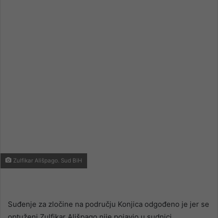
email
Zulfikar Ališpago. Sud BiH
Suđenje za zločine na području Konjica odgođeno je jer se
optuženi Zulfikar Ališpago nije pojavio u sudnici,