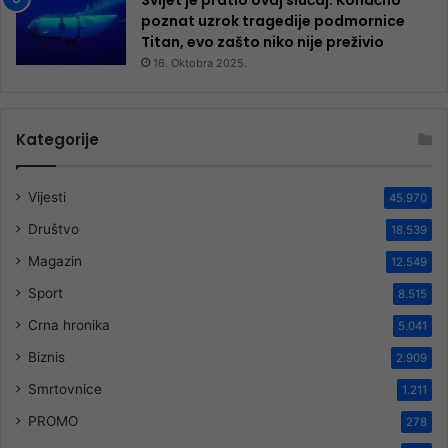
poznat uzrok tragedije podmornice
Titan, evo zašto niko nije preživio
16. Oktobra 2025.
Kategorije
Vijesti
45.970
Društvo
18.539
Magazin
12.549
Sport
8.515
Crna hronika
5.041
Biznis
2.909
Smrtovnice
1.211
PROMO
278