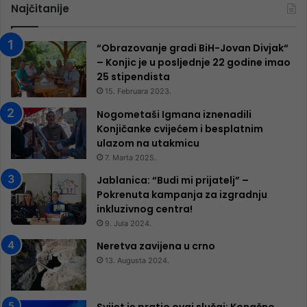
Najčitanije
“Obrazovanje gradi BiH-Jovan Divjak“
– Konjic je u posljednje 22 godine imao
25 ​​stipendista
15. Februara 2023.
Nogometaši Igmana iznenadili
Konjičanke cvijećem i besplatnim
ulazom na utakmicu
7. Marta 2025.
Jablanica: “Budi mi prijatelj” –
Pokrenuta kampanja za izgradnju
inkluzivnog centra!
9. Jula 2024.
Neretva zavijena u crno
13. Augusta 2024.
Svijet je pratio ovaj slučaj: Konačno