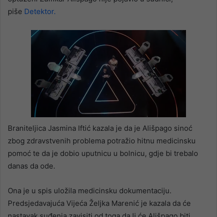
piše
Detektor.
Braniteljica Jasmina Iftić kazala je da je Ališpago sinoć
zbog zdravstvenih problema potražio hitnu medicinsku
pomoć te da je dobio uputnicu u bolnicu, gdje bi trebalo
danas da ode.
Ona je u spis uložila medicinsku dokumentaciju.
Predsjedavajuća Vijeća Željka Marenić je kazala da će
nastavak suđenja zavisiti od toga da li će Ališpago biti