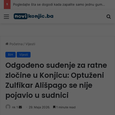
Pogledajte šta se dogodi kada zapalite samo jednu gumu: Snimak je zastrašujući
Meni
Pr
Početna
/
Vijesti
BiH
Vijesti
Odgođeno suđenje za ratne
zločine u Konjicu: Optuženi
Zulfikar Ališpago se nije
pojavio u sudnici
Send
nk 1
29. Maja 2026.
1 minute read
an