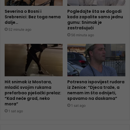
Severina o Bosni i
Pogledajte šta se dogodi
Srebrenici: Bez toga nema
kada zapalite samo jednu
dalje…
gumu: Snimak je
zastrašujući
52 minute ago
56 minuta ago
Hit snimak iz Mostara,
Potresna ispovijest rudara
mladić svojim rukama
iz Zenice: “Djeca traže, a
prefarbao pješački prelaz:
nemam im šta odnijeti,
“Kad neće grad, neko
spavamo na daskama”
mora”
1 sat ago
1 sat ago