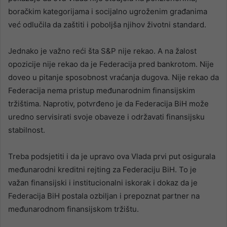
boračkim kategorijama i socijalno ugroženim građanima
već odlučila da zaštiti i poboljša njihov životni standard.
Jednako je važno reći šta S&P nije rekao. A na žalost
opozicije nije rekao da je Federacija pred bankrotom. Nije
doveo u pitanje sposobnost vraćanja dugova. Nije rekao da
Federacija nema pristup međunarodnim finansijskim
tržištima. Naprotiv, potvrđeno je da Federacija BiH može
uredno servisirati svoje obaveze i održavati finansijsku
stabilnost.
Treba podsjetiti i da je upravo ova Vlada prvi put osigurala
međunarodni kreditni rejting za Federaciju BiH. To je
važan finansijski i institucionalni iskorak i dokaz da je
Federacija BiH postala ozbiljan i prepoznat partner na
međunarodnom finansijskom tržištu.