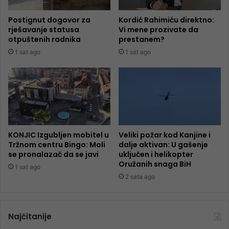
Postignut dogovor za
Kordić Rahimiću direktno:
rješavanje statusa
Vi mene prozivate da
otpuštenih radnika
prestanem?
1 sat ago
1 sat ago
KONJIC Izgubljen mobitel u
Veliki požar kod Kanjine i
Tržnom centru Bingo: Moli
dalje aktivan: U gašenje
se pronalazač da se javi
uključen i helikopter
Oružanih snaga BiH
1 sat ago
2 sata ago
Najčitanije