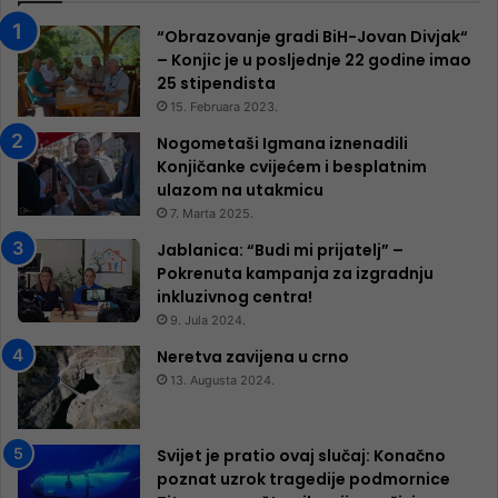
“Obrazovanje gradi BiH-Jovan Divjak“
– Konjic je u posljednje 22 godine imao
25 ​​stipendista
15. Februara 2023.
Nogometaši Igmana iznenadili
Konjičanke cvijećem i besplatnim
ulazom na utakmicu
7. Marta 2025.
Jablanica: “Budi mi prijatelj” –
Pokrenuta kampanja za izgradnju
inkluzivnog centra!
9. Jula 2024.
Neretva zavijena u crno
13. Augusta 2024.
Svijet je pratio ovaj slučaj: Konačno
poznat uzrok tragedije podmornice