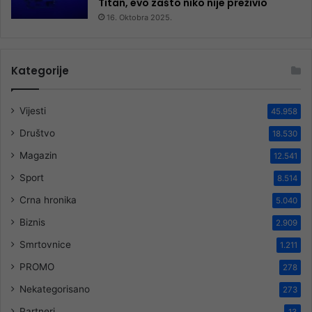
Titan, evo zašto niko nije preživio
16. Oktobra 2025.
Kategorije
Vijesti
45.958
Društvo
18.530
Magazin
12.541
Sport
8.514
Crna hronika
5.040
Biznis
2.909
Smrtovnice
1.211
PROMO
278
Nekategorisano
273
Partneri