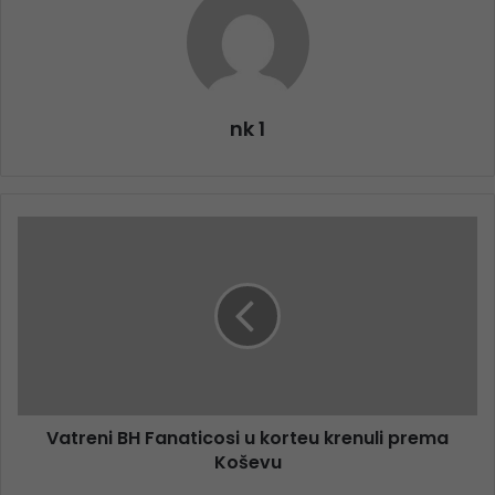
nk 1
Vatreni BH Fanaticosi u korteu krenuli prema
Koševu