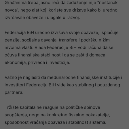
Građanima treba jasno reći da zaduženje nije “nestanak
novca”, nego alat koji koriste sve države kako bi uredno
izvršavale obaveze i ulagale u razvoj.
Federacija BiH uredno izvršava svoje obaveze, isplaćuje
penzije, socijalna davanja, transfere i podršku nižim
nivoima vlasti. Vlada Federacije BiH vodi računa da se
očuva finansijska stabilnost i da se zaštiti domaća
ekonomija, privreda i investicije.
Važno je naglasiti da međunarodne finansijske institucije i
investitori Federaciju BiH vide kao stabilnog i pouzdanog
partnera.
Tržište kapitala ne reaguje na političke spinove i
saopštenja, nego na konkretne fiskalne pokazatelje,
sposobnost vraćanja obaveza i stabilnost sistema.