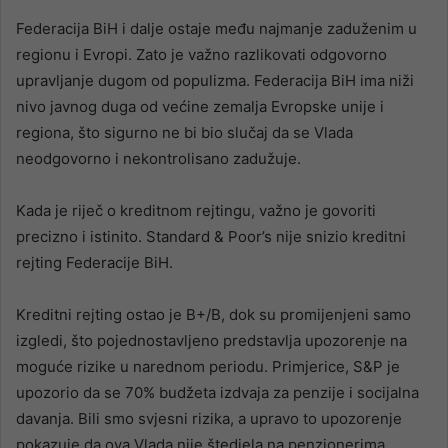
Federacija BiH i dalje ostaje među najmanje zaduženim u
regionu i Evropi. Zato je važno razlikovati odgovorno
upravljanje dugom od populizma. Federacija BiH ima niži
nivo javnog duga od većine zemalja Evropske unije i
regiona, što sigurno ne bi bio slučaj da se Vlada
neodgovorno i nekontrolisano zadužuje.
Kada je riječ o kreditnom rejtingu, važno je govoriti
precizno i istinito. Standard & Poor’s nije snizio kreditni
rejting Federacije BiH.
Kreditni rejting ostao je B+/B, dok su promijenjeni samo
izgledi, što pojednostavljeno predstavlja upozorenje na
moguće rizike u narednom periodu. Primjerice, S&P je
upozorio da se 70% budžeta izdvaja za penzije i socijalna
davanja. Bili smo svjesni rizika, a upravo to upozorenje
pokazuje da ova Vlada nije štedjela na penzionerima,