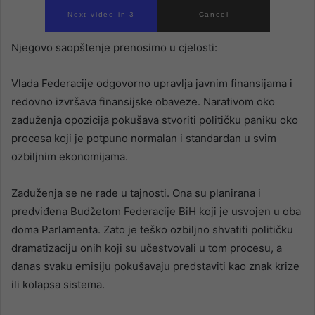
Next video in 2
Cancel
Njegovo saopštenje prenosimo u cjelosti:
Vlada Federacije odgovorno upravlja javnim finansijama i
redovno izvršava finansijske obaveze. Narativom oko
zaduženja opozicija pokušava stvoriti političku paniku oko
procesa koji je potpuno normalan i standardan u svim
ozbiljnim ekonomijama.
Zaduženja se ne rade u tajnosti. Ona su planirana i
predviđena Budžetom Federacije BiH koji je usvojen u oba
doma Parlamenta. Zato je teško ozbiljno shvatiti političku
dramatizaciju onih koji su učestvovali u tom procesu, a
danas svaku emisiju pokušavaju predstaviti kao znak krize
ili kolapsa sistema.