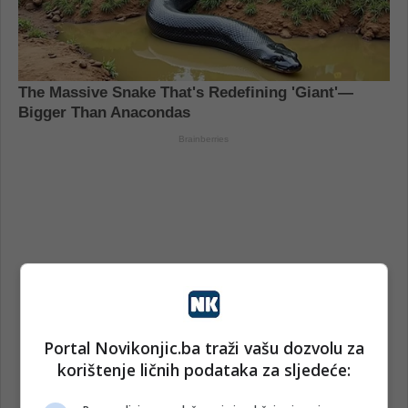
Portal Novikonjic.ba traži vašu dozvolu za
korištenje ličnih podataka za sljedeće: