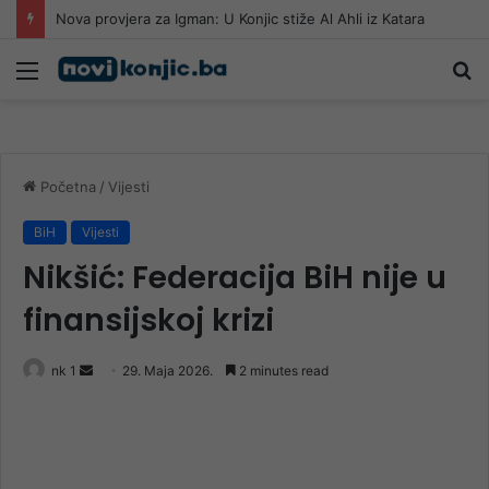
Nova provjera za Igman: U Konjic stiže Al Ahli iz Katara
Meni
Pr
Početna
/
Vijesti
BiH
Vijesti
Nikšić: Federacija BiH nije u
finansijskoj krizi
Send
nk 1
29. Maja 2026.
2 minutes read
an
email