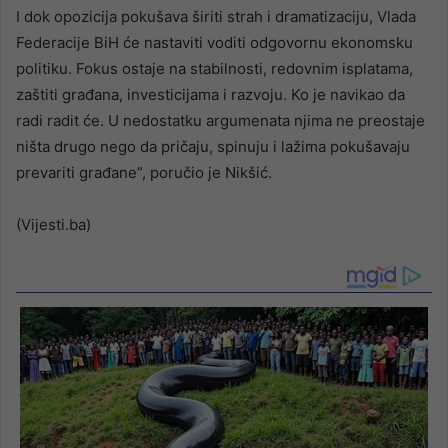
I dok opozicija pokušava širiti strah i dramatizaciju, Vlada
Federacije BiH će nastaviti voditi odgovornu ekonomsku
politiku. Fokus ostaje na stabilnosti, redovnim isplatama,
zaštiti građana, investicijama i razvoju. Ko je navikao da
radi radit će. U nedostatku argumenata njima ne preostaje
ništa drugo nego da pričaju, spinuju i lažima pokušavaju
prevariti građane”, poručio je Nikšić.
(Vijesti.ba)