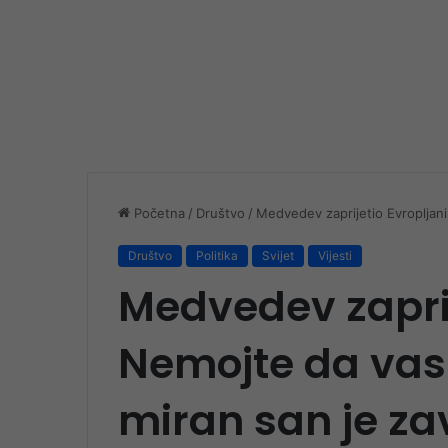
Početna
/
Društvo
/
Medvedev zaprijetio Evropljani
Društvo
Politika
Svijet
Vijesti
Medvedev zaprij
Nemojte da vas 
miran san je za