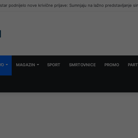
zgrozio javnost: Muškarac jet skijem ometao avione koji su gasili požar
VO
MAGAZIN
SPORT
SMRTOVNICE
PROMO
PART