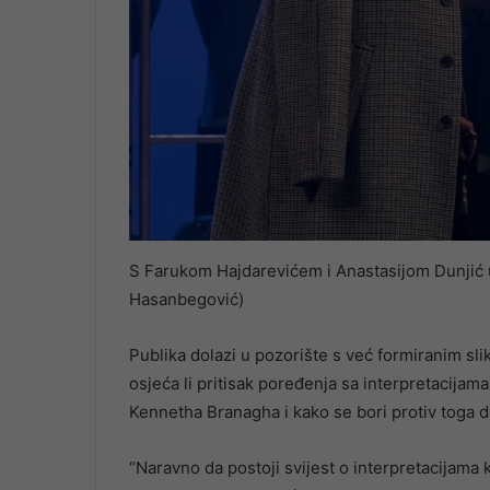
S Farukom Hajdarevićem i Anastasijom Dunjić u 
Hasanbegović)
Publika dolazi u pozorište s već formiranim slik
osjeća li pritisak poređenja sa interpretacijama
Kennetha Branagha i kako se bori protiv toga 
“Naravno da postoji svijest o interpretacijama 