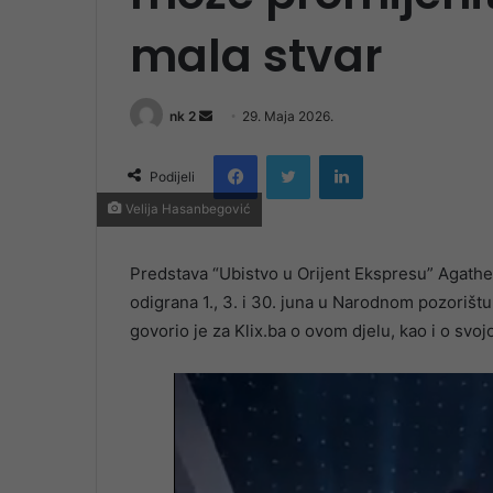
mala stvar
Send
nk 2
29. Maja 2026.
an
Facebook
Twitter
LinkedIn
email
Podijeli
Velija Hasanbegović
Predstava “Ubistvo u Orijent Ekspresu” Agathe 
odigrana 1., 3. i 30. juna u Narodnom pozori
govorio je za Klix.ba o ovom djelu, kao i o svojo