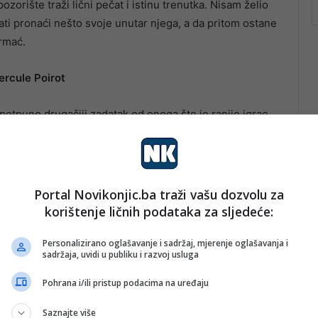
 pozorište traži lični pečat i istinu trenutka. Nisam želio
ati pronaći nešto svoje unutar njega, a da pritom ostane
Drmać.
Hercule Poirot
i potpuno drugačiji zadatak od onoga što je ranije igrao.
nja Poirota: njegov intelekt, emocionalna suzdržanost,
ima.
Portal Novikonjic.ba traži vašu dozvolu za
korištenje ličnih podataka za sljedeće:
Personalizirano oglašavanje i sadržaj, mjerenje oglašavanja i
sadržaja, uvidi u publiku i razvoj usluga
Pohrana i/ili pristup podacima na uređaju
Saznajte više