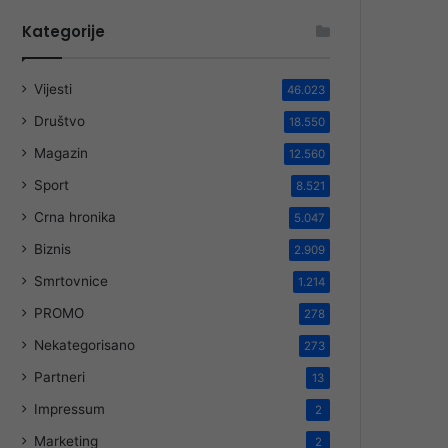
Kategorije
Vijesti
46.023
Društvo
18.550
Magazin
12.560
Sport
8.521
Crna hronika
5.047
Biznis
2.909
Smrtovnice
1.214
PROMO
278
Nekategorisano
273
Partneri
13
Impressum
2
Marketing
2