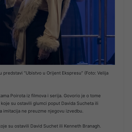
predstavi “Ubistvo u Orijent Ekspresu” (Foto: Velija
ama Poirota iz filmova i serija. Govorio je o tome
 koje su ostavili glumci poput Davida Sucheta ili
da imitacija ne preuzme njegovu izvedbu.
koje su ostavili David Suchet ili Kenneth Branagh.