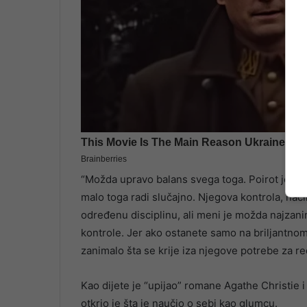
“Možda upravo balans svega toga. Poirot je lik ko
malo toga radi slučajno. Njegova kontrola, način
određenu disciplinu, ali meni je možda najzanim
kontrole. Jer ako ostanete samo na briljantnom
zanimalo šta se krije iza njegove potrebe za r
Kao dijete je “upijao” romane Agathe Christie i 
otkrio je šta je naučio o sebi kao glumcu.