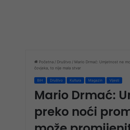
Početna
/
Društvo
/
Mario Drmać: Umjetnost ne može
čovjeka, to nije mala stvar
BiH
Društvo
Kultura
Magazin
Vijesti
Mario Drmać: U
preko noći promi
može promijeniti