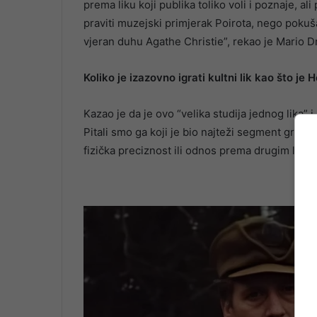
prema liku koji publika toliko voli i poznaje, ali
praviti muzejski primjerak Poirota, nego pokuš
vjeran duhu Agathe Christie”, rekao je Mario 
Koliko je izazovno igrati kultni lik kao što je 
Kazao je da je ovo “velika studija jednog lika” 
Pitali smo ga koji je bio najteži segment građe
fizička preciznost ili odnos prema drugim likov