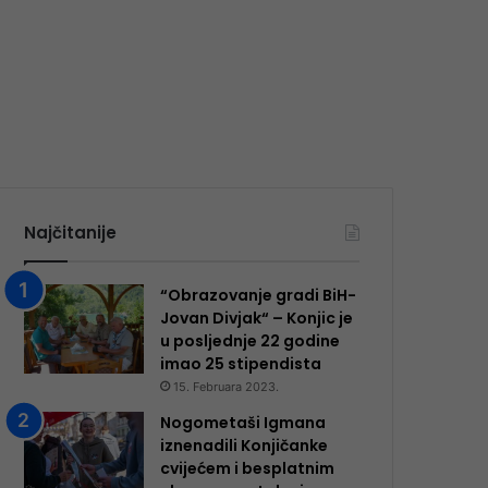
Najčitanije
“Obrazovanje gradi BiH-
Jovan Divjak“ – Konjic je
u posljednje 22 godine
imao 25 ​​stipendista
15. Februara 2023.
Nogometaši Igmana
iznenadili Konjičanke
cvijećem i besplatnim