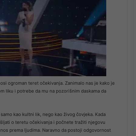
nosi ogroman teret očekivanja. Zanimalo nas je kako je
m liku i potrebe da mu na pozorišnim daskama da
 samo kao kultni lik, nego kao živog čovjeka. Kada
jati o teretu očekivanja i počnete tražiti njegovu
 odnos prema ljudima. Naravno da postoji odgovornost