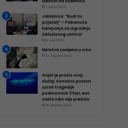
ulazom na utakmicu
7. Marta 2025.
Jablanica: “Budi mi
prijatelj” – Pokrenuta
kampanja za izgradnju
inkluzivnog centra!
9. Jula 2024.
Neretva zavijena u crno
13. Augusta 2024.
Svijet je pratio ovaj
slučaj: Konačno poznat
uzrok tragedije
podmornice Titan, evo
zašto niko nije preživio
16. Oktobra 2025.