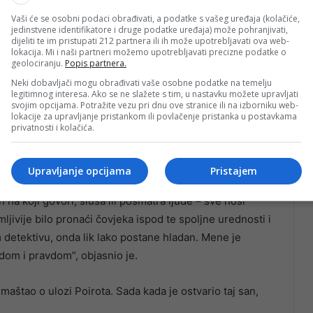
Vaši će se osobni podaci obrađivati, a podatke s vašeg uređaja (kolačiće,
jedinstvene identifikatore i druge podatke uređaja) može pohranjivati,
dijeliti te im pristupati 212 partnera ili ih može upotrebljavati ova web-
lokacija. Mi i naši partneri možemo upotrebljavati precizne podatke o
geolociranju.
Popis partnera.
Neki dobavljači mogu obrađivati vaše osobne podatke na temelju
legitimnog interesa. Ako se ne slažete s tim, u nastavku možete upravljati
svojim opcijama. Potražite vezu pri dnu ove stranice ili na izborniku web-
lokacije za upravljanje pristankom ili povlačenje pristanka u postavkama
privatnosti i kolačića.
Upravljanje opcijama
Pristajem
ji traži veliku preciznost, i misaonu i fizičku. On vrlo
 na koji govori, sluša ili posmatra ljude – sve nosi
ljivije bilo pronaći čovjeka ispod te spoljne urednosti i
 detektivu, onda lik lako postane hladan. Mene je
edom i pravdom”, objasnio je.
maštao o ulozi Poirota. Sada kada je ostvario taj san,