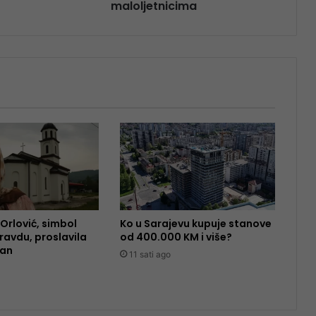
maloljetnicima
Orlović, simbol
Ko u Sarajevu kupuje stanove
ravdu, proslavila
od 400.000 KM i više?
dan
11 sati ago