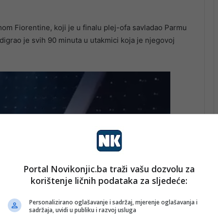
om Fiorentine, koji je u finalu plej-ofa savladao Parmu
digrao je svih 90 minuta u utakmici koja je njegovoj
Portal Novikonjic.ba traži vašu dozvolu za
korištenje ličnih podataka za sljedeće:
Personalizirano oglašavanje i sadržaj, mjerenje oglašavanja i
sadržaja, uvidi u publiku i razvoj usluga