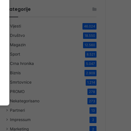
Kategorije
Vijesti
46.024
Društvo
18.550
Magazin
12.560
Sport
8.521
Crna hronika
5.047
Biznis
2.909
Smrtovnice
1.214
PROMO
278
Nekategorisano
273
Partneri
13
Impressum
2
Marketing
2