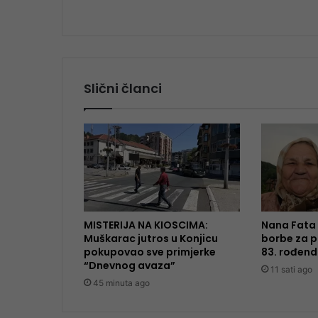
Slični članci
MISTERIJA NA KIOSCIMA:
Nana Fata 
Muškarac jutros u Konjicu
borbe za p
pokupovao sve primjerke
83. rođen
“Dnevnog avaza”
11 sati ago
45 minuta ago