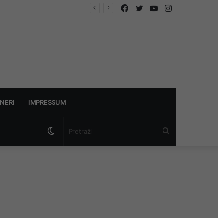
Facebook
Twitter
YouTube
Instagram
ndikata
NERI
IMPRESSUM
Switch
Pretraži
skin