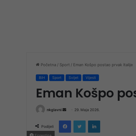
Početna
/
Sport
/
Eman Košpo postao prvak Italije
BiH
Sport
Svijet
Vijesti
Eman Košpo post
Send
nkglavni
29. Maja 2026.
an
Facebook
Twitter
LinkedIn
email
Podijeli
Fiorentina