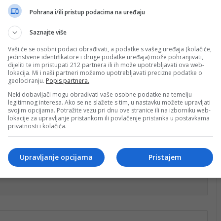
Pohrana i/ili pristup podacima na uređaju
Saznajte više
jestu sa 68 bodova, koliko je imala i Parma, pa je
Vaši će se osobni podaci obrađivati, a podatke s vašeg uređaja (kolačiće,
 prvo u polufinalu pobijedio Bolonju sa 2:0, a zatim u
jedinstvene identifikatore i druge podatke uređaja) može pohranjivati,
dijeliti te im pristupati 212 partnera ili ih može upotrebljavati ova web-
lokacija. Mi i naši partneri možemo upotrebljavati precizne podatke o
geolociranju.
Popis partnera.
isao 19 nastupa, dok je 16 puta bio na klupi prvog tima.
Neki dobavljači mogu obrađivati vaše osobne podatke na temelju
legitimnog interesa. Ako se ne slažete s tim, u nastavku možete upravljati
što je ranije osvojio titulu i kup u Španiji, kao i
svojim opcijama. Potražite vezu pri dnu ove stranice ili na izborniku web-
lokacije za upravljanje pristankom ili povlačenje pristanka u postavkama
privatnosti i kolačića.
Upravljanje opcijama
Pristajem
nt