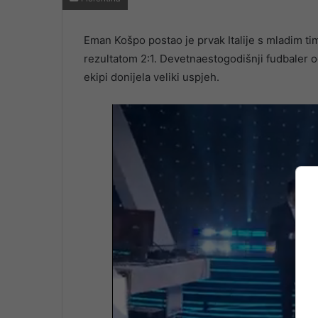
Eman Košpo postao je prvak Italije s mladim tim
rezultatom 2:1. Devetnaestogodišnji fudbaler o
ekipi donijela veliki uspjeh.