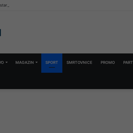
ar podnijelo nove krivične prijave: Sumnjaju na lažno predstavljanje si
VO
MAGAZIN
SPORT
SMRTOVNICE
PROMO
PART