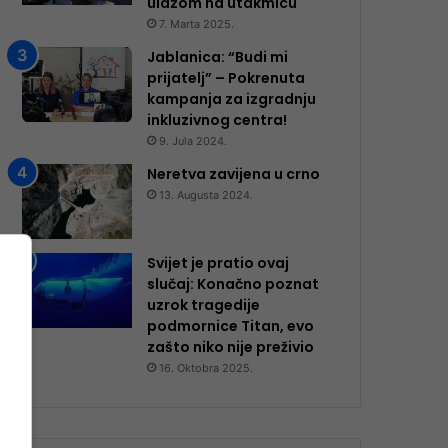
ulazom na utakmicu
7. Marta 2025.
Jablanica: “Budi mi
prijatelj” – Pokrenuta
kampanja za izgradnju
inkluzivnog centra!
9. Jula 2024.
Neretva zavijena u crno
13. Augusta 2024.
Svijet je pratio ovaj
slučaj: Konačno poznat
uzrok tragedije
podmornice Titan, evo
zašto niko nije preživio
16. Oktobra 2025.