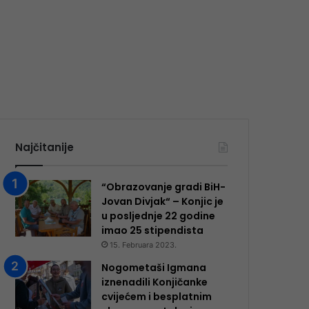
Najčitanije
“Obrazovanje gradi BiH-
Jovan Divjak“ – Konjic je
u posljednje 22 godine
imao 25 ​​stipendista
15. Februara 2023.
Nogometaši Igmana
iznenadili Konjičanke
cvijećem i besplatnim