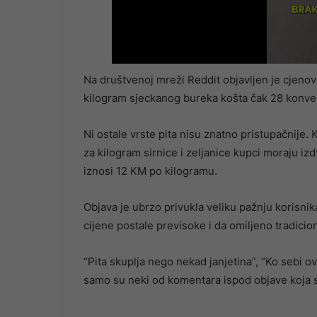
Na društvenoj mreži Reddit objavljen je cjeno
kilogram sjeckanog bureka košta čak 28 konver
Ni ostale vrste pita nisu znatno pristupačnije
za kilogram sirnice i zeljanice kupci moraju izd
iznosi 12 KM po kilogramu.
Objava je ubrzo privukla veliku pažnju korisni
cijene postale previsoke i da omiljeno tradici
“Pita skuplja nego nekad janjetina”, “Ko sebi ov
samo su neki od komentara ispod objave koja s