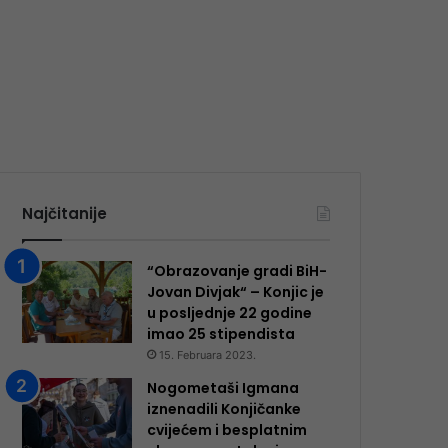
Najčitanije
“Obrazovanje gradi BiH-
Jovan Divjak“ – Konjic je
u posljednje 22 godine
imao 25 ​​stipendista
15. Februara 2023.
Nogometaši Igmana
iznenadili Konjičanke
cvijećem i besplatnim