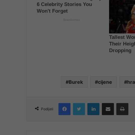
Burek
cijene
hr
Facebook
Twitter
LinkedIn
Share via Email
Pri
Podijeli