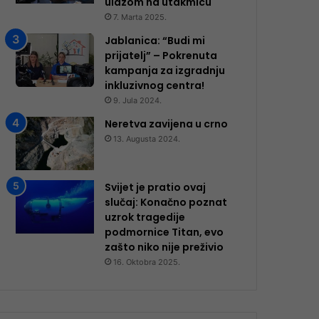
ulazom na utakmicu
7. Marta 2025.
Jablanica: “Budi mi
prijatelj” – Pokrenuta
kampanja za izgradnju
inkluzivnog centra!
9. Jula 2024.
Neretva zavijena u crno
13. Augusta 2024.
Svijet je pratio ovaj
slučaj: Konačno poznat
uzrok tragedije
podmornice Titan, evo
zašto niko nije preživio
16. Oktobra 2025.