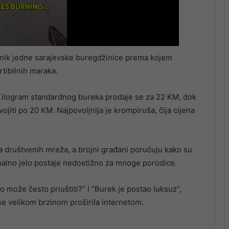
vnik jedne sarajevske buregdžinice prema kojem
tibilnih maraka.
. Kilogram standardnog bureka prodaje se za 22 KM, dok
vojiti po 20 KM. Najpovoljnija je krompiruša, čija cijena
ka društvenih mreža, a brojni građani poručuju kako su
onalno jelo postaje nedostižno za mnoge porodice.
o može često priuštiti?” i “Burek je postao luksuz”,
e velikom brzinom proširila internetom.