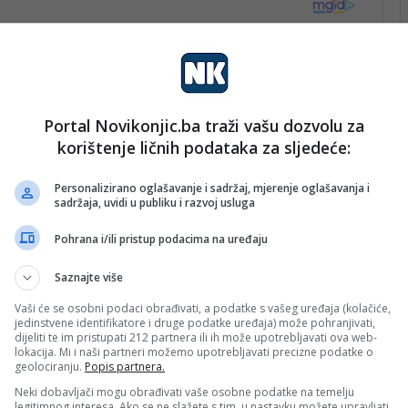
Portal Novikonjic.ba traži vašu dozvolu za
korištenje ličnih podataka za sljedeće:
Personalizirano oglašavanje i sadržaj, mjerenje oglašavanja i
sadržaja, uvidi u publiku i razvoj usluga
Pohrana i/ili pristup podacima na uređaju
Saznajte više
Vaši će se osobni podaci obrađivati, a podatke s vašeg uređaja (kolačiće,
jedinstvene identifikatore i druge podatke uređaja) može pohranjivati,
dijeliti te im pristupati 212 partnera ili ih može upotrebljavati ova web-
lokacija. Mi i naši partneri možemo upotrebljavati precizne podatke o
geolociranju.
Popis partnera.
Neki dobavljači mogu obrađivati vaše osobne podatke na temelju
legitimnog interesa. Ako se ne slažete s tim, u nastavku možete upravljati