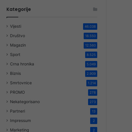
Kategorije
Vijesti
46.038
Društvo
18.550
Magazin
12.560
Sport
8.525
Crna hronika
5.049
Biznis
2.909
Smrtovnice
1.214
PROMO
278
Nekategorisano
273
Partneri
13
Impressum
2
Marketing
2