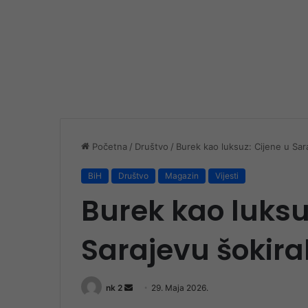
Početna
/
Društvo
/
Burek kao luksuz: Cijene u Sar
BiH
Društvo
Magazin
Vijesti
Burek kao luksu
Sarajevu šokira
Send
nk 2
29. Maja 2026.
an