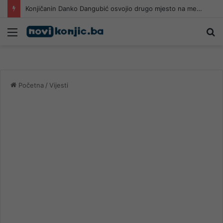
Konjičanin Danko Dangubić osvojio drugo mjesto na međunarodnim skokovima sa vodopada u Jajcu
Meni
Pr
Početna
/
Vijesti