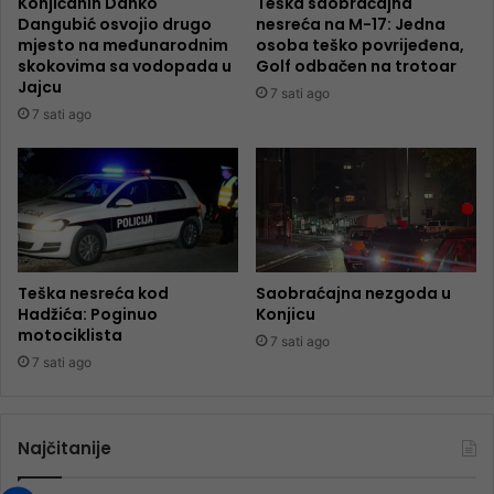
Konjičanin Danko
Teška saobraćajna
Dangubić osvojio drugo
nesreća na M-17: Jedna
mjesto na međunarodnim
osoba teško povrijeđena,
skokovima sa vodopada u
Golf odbačen na trotoar
Jajcu
7 sati ago
7 sati ago
Teška nesreća kod
Saobraćajna nezgoda u
Hadžića: Poginuo
Konjicu
motociklista
7 sati ago
7 sati ago
Najčitanije