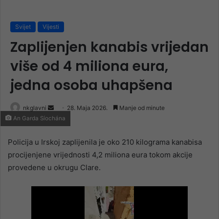
Svijet
Vijesti
Zaplijenjen kanabis vrijedan
više od 4 miliona eura,
jedna osoba uhapšena
Send
nkglavni
28. Maja 2026.
Manje od minute
An Garda Síochána
an
email
Policija u Irskoj zaplijenila je oko 210 kilograma kanabisa
procijenjene vrijednosti 4,2 miliona eura tokom akcije
provedene u okrugu Clare.