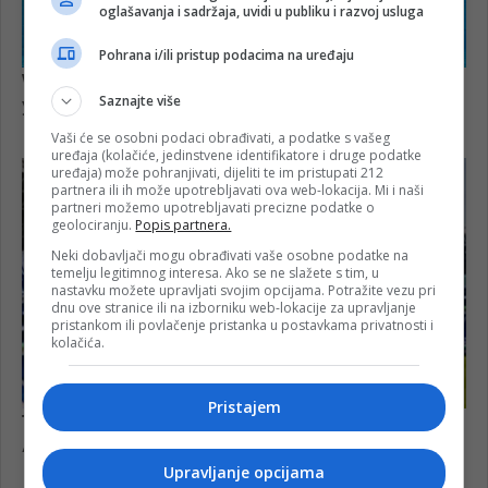
oglašavanja i sadržaja, uvidi u publiku i razvoj usluga
Pohrana i/ili pristup podacima na uređaju
Saznajte više
Vaši će se osobni podaci obrađivati, a podatke s vašeg
uređaja (kolačiće, jedinstvene identifikatore i druge podatke
uređaja) može pohranjivati, dijeliti te im pristupati 212
partnera ili ih može upotrebljavati ova web-lokacija. Mi i naši
partneri možemo upotrebljavati precizne podatke o
geolociranju.
Popis partnera.
Neki dobavljači mogu obrađivati vaše osobne podatke na
temelju legitimnog interesa. Ako se ne slažete s tim, u
nastavku možete upravljati svojim opcijama. Potražite vezu pri
dnu ove stranice ili na izborniku web-lokacije za upravljanje
pristankom ili povlačenje pristanka u postavkama privatnosti i
kolačića.
Pristajem
Upravljanje opcijama