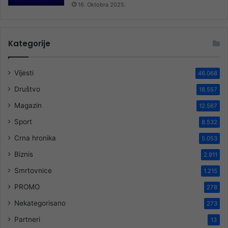
16. Oktobra 2025.
Kategorije
Vijesti
46.068
Društvo
18.557
Magazin
12.567
Sport
8.532
Crna hronika
5.053
Biznis
2.911
Smrtovnice
1.215
PROMO
278
Nekategorisano
273
Partneri
13