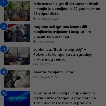
“Obrazovanje gradi BiH-Jovan Divjak“
– Konjic je u posljednje 22 godine imao
25 ​​stipendista
15. Februara 2023.
Nogometaši Igmana iznenadili
Konjičanke cvijećem i besplatnim
ulazom na utakmicu
7. Marta 2025.
Jablanica: “Budi mi prijatelj” –
Pokrenuta kampanja za izgradnju
inkluzivnog centra!
9. Jula 2024.
Neretva zavijena u crno
13. Augusta 2024.
Svijet je pratio ovaj slučaj: Konačno
poznat uzrok tragedije podmornice
Titan, evo zašto niko nije preživio