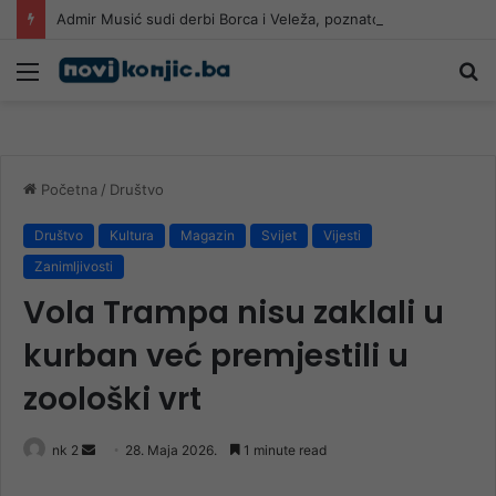
Admir Musić sudi derbi Borca i Veleža, poznato gdje će igrati Sarajevo i Radnik!
Meni
Pr
Početna
/
Društvo
Društvo
Kultura
Magazin
Svijet
Vijesti
Zanimljivosti
Vola Trampa nisu zaklali u
kurban već premjestili u
zoološki vrt
Send
nk 2
28. Maja 2026.
1 minute read
an