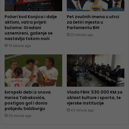
Požari kod Konjica i dalje
Pet zvučnih imena u utrci
aktivni, vatra prijeti
za četiri mjesta u
kućama: Građani
Parlamentu BiH
uznemireni, gašenje se
25 minuta ago
nastavlja tokom noći
15 minuta ago
Evropski debi iz snova
Vlada FBiH: 530.000 KM za
Harisa Tabakovića,
oblast kulture i sporta, te
postigao gol i donio
vjerske institucije
pobjedu Salzburgu
43 minute ago
35 minuta ago