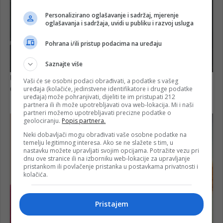
Personalizirano oglašavanje i sadržaj, mjerenje
oglašavanja i sadržaja, uvidi u publiku i razvoj usluga
Pohrana i/ili pristup podacima na uređaju
Saznajte više
Vaši će se osobni podaci obrađivati, a podatke s vašeg
uređaja (kolačiće, jedinstvene identifikatore i druge podatke
uređaja) može pohranjivati, dijeliti te im pristupati 212
partnera ili ih može upotrebljavati ova web-lokacija. Mi i naši
partneri možemo upotrebljavati precizne podatke o
geolociranju.
Popis partnera.
Neki dobavljači mogu obrađivati vaše osobne podatke na
temelju legitimnog interesa. Ako se ne slažete s tim, u
nastavku možete upravljati svojim opcijama. Potražite vezu pri
dnu ove stranice ili na izborniku web-lokacije za upravljanje
pristankom ili povlačenje pristanka u postavkama privatnosti i
kolačića.
Pristajem