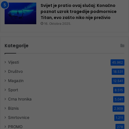
Svijet je pratio ovaj slučaj: Konačno
poznat uzrok tragedije podmornice
Titan, evo zašto niko nije preživio
16. Oktobra 2025.
Kategorije
Vijesti
45.962
Društvo
18.531
Magazin
12.541
Sport
8.515
Crna hronika
5.041
Biznis
2.909
Smrtovnice
1.211
PROMO
278