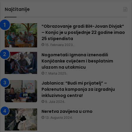
Najčitanije
“Obrazovanje gradi BiH-Jovan Divjak“
– Konjic je u posljednje 22 godine imao
25 ​​stipendista
15. Februara 2023.
Nogometaši Igmana iznenadili
Konjičanke cvijećem i besplatnim
ulazom na utakmicu
7. Marta 2025.
Jablanica: “Budi mi prijatelj” –
Pokrenuta kampanja za izgradnju
inkluzivnog centra!
9. Jula 2024.
Neretva zavijena u crno
13. Augusta 2024.