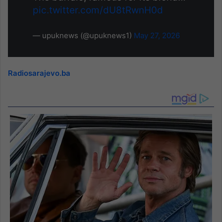
pic.twitter.com/dU8tRwnH0d
— upuknews (@upuknews1)
May 27, 2026
Radiosarajevo.ba