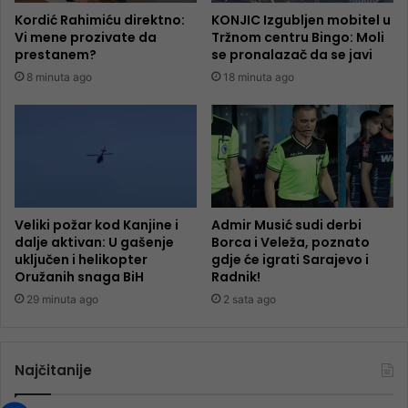
Kordić Rahimiću direktno:
KONJIC Izgubljen mobitel u
Vi mene prozivate da
Tržnom centru Bingo: Moli
prestanem?
se pronalazač da se javi
8 minuta ago
18 minuta ago
Veliki požar kod Kanjine i
Admir Musić sudi derbi
dalje aktivan: U gašenje
Borca i Veleža, poznato
uključen i helikopter
gdje će igrati Sarajevo i
Oružanih snaga BiH
Radnik!
29 minuta ago
2 sata ago
Najčitanije