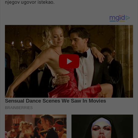
njegov ugovor istekao.