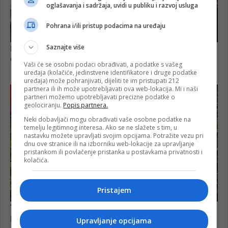
oglašavanja i sadržaja, uvidi u publiku i razvoj usluga
Pohrana i/ili pristup podacima na uređaju
Saznajte više
Vaši će se osobni podaci obrađivati, a podatke s vašeg
uređaja (kolačiće, jedinstvene identifikatore i druge podatke
uređaja) može pohranjivati, dijeliti te im pristupati 212
partnera ili ih može upotrebljavati ova web-lokacija. Mi i naši
partneri možemo upotrebljavati precizne podatke o
geolociranju.
Popis partnera.
Neki dobavljači mogu obrađivati vaše osobne podatke na
temelju legitimnog interesa. Ako se ne slažete s tim, u
nastavku možete upravljati svojim opcijama. Potražite vezu pri
dnu ove stranice ili na izborniku web-lokacije za upravljanje
pristankom ili povlačenje pristanka u postavkama privatnosti i
kolačića.
Pristajem
Upravljanje opcijama