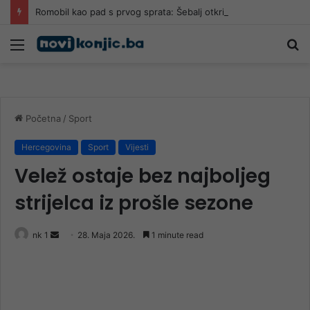
Romobil kao pad s prvog sprata: Šebalj otkrio opasnosti
Meni
Pr
Početna
/
Sport
Hercegovina
Sport
Vijesti
Velež ostaje bez najboljeg
strijelca iz prošle sezone
Send
nk 1
28. Maja 2026.
1 minute read
an
email