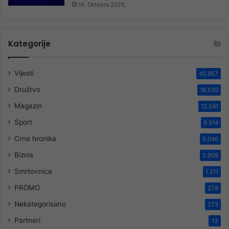
16. Oktobra 2025.
Kategorije
Vijesti
45.957
Društvo
18.530
Magazin
12.541
Sport
8.514
Crna hronika
5.040
Biznis
2.909
Smrtovnice
1.211
PROMO
278
Nekategorisano
273
Partneri
13