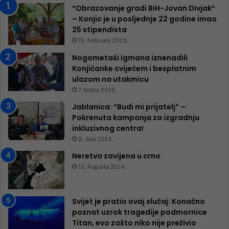
“Obrazovanje gradi BiH-Jovan Divjak“
– Konjic je u posljednje 22 godine imao
25 ​​stipendista
15. Februara 2023.
Nogometaši Igmana iznenadili
Konjičanke cvijećem i besplatnim
ulazom na utakmicu
7. Marta 2025.
Jablanica: “Budi mi prijatelj” –
Pokrenuta kampanja za izgradnju
inkluzivnog centra!
9. Jula 2024.
Neretva zavijena u crno
13. Augusta 2024.
Svijet je pratio ovaj slučaj: Konačno
poznat uzrok tragedije podmornice
Titan, evo zašto niko nije preživio