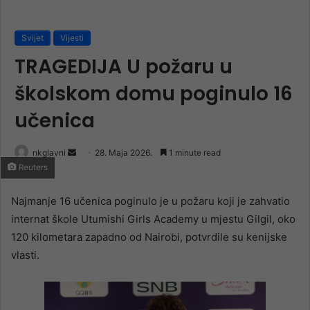
Svijet
Vijesti
TRAGEDIJA U požaru u
školskom domu poginulo 16
učenica
Send
nkglavni
28. Maja 2026.
1 minute read
Reuters
an
email
Najmanje 16 učenica poginulo je u požaru koji je zahvatio
internat škole Utumishi Girls Academy u mjestu Gilgil, oko
120 kilometara zapadno od Nairobi, potvrdile su kenijske
vlasti.