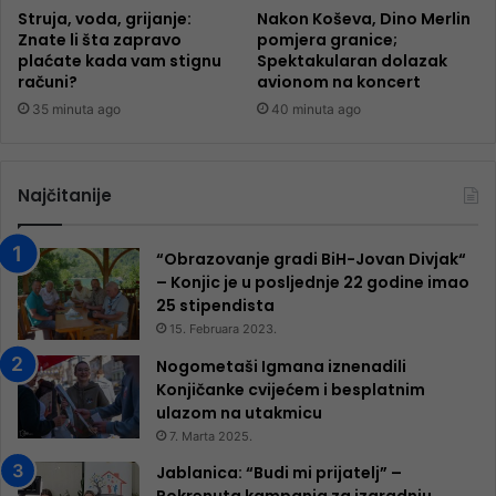
Struja, voda, grijanje:
Nakon Koševa, Dino Merlin
Znate li šta zapravo
pomjera granice;
plaćate kada vam stignu
Spektakularan dolazak
računi?
avionom na koncert
35 minuta ago
40 minuta ago
Najčitanije
“Obrazovanje gradi BiH-Jovan Divjak“
– Konjic je u posljednje 22 godine imao
25 ​​stipendista
15. Februara 2023.
Nogometaši Igmana iznenadili
Konjičanke cvijećem i besplatnim
ulazom na utakmicu
7. Marta 2025.
Jablanica: “Budi mi prijatelj” –
Pokrenuta kampanja za izgradnju