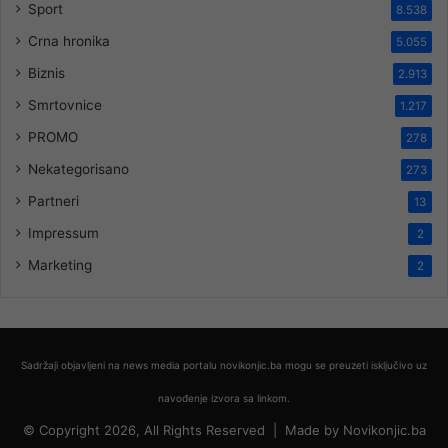
Sport
8.538
Crna hronika
5.055
Biznis
2.913
Smrtovnice
1.217
PROMO
278
Nekategorisano
273
Partneri
13
Impressum
2
Marketing
2
Sadržaji objavljeni na news media portalu novikonjic.ba mogu se preuzeti isključivo uz
navođenje izvora sa linkom.
© Copyright 2026, All Rights Reserved |
Made by
Novikonjic.ba