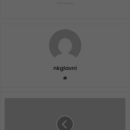
nkglavni
Website