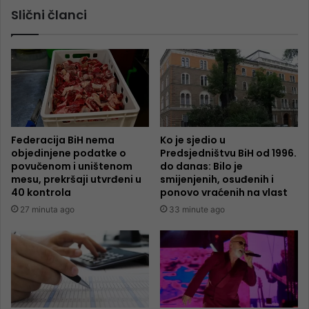
Slični članci
Federacija BiH nema
Ko je sjedio u
objedinjene podatke o
Predsjedništvu BiH od 1996.
povučenom i uništenom
do danas: Bilo je
mesu, prekršaji utvrđeni u
smijenjenih, osuđenih i
40 kontrola
ponovo vraćenih na vlast
27 minuta ago
33 minute ago