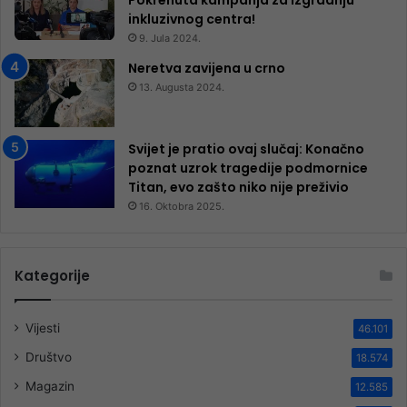
inkluzivnog centra!
9. Jula 2024.
Neretva zavijena u crno
13. Augusta 2024.
Svijet je pratio ovaj slučaj: Konačno
poznat uzrok tragedije podmornice
Titan, evo zašto niko nije preživio
16. Oktobra 2025.
Kategorije
Vijesti
46.101
Društvo
18.574
Magazin
12.585