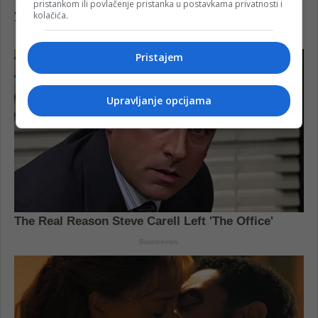
pristankom ili povlačenje pristanka u postavkama privatnosti i
kolačića.
Pristajem
Upravljanje opcijama