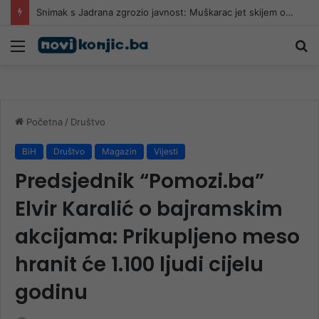
Snimak s Jadrana zgrozio javnost: Muškarac jet skijem ometao avione koji su gasili požar
Meni
Pr
Početna
/
Društvo
BiH
Društvo
Magazin
Vijesti
Predsjednik “Pomozi.ba”
Elvir Karalić o bajramskim
akcijama: Prikupljeno meso
hranit će 1.100 ljudi cijelu
godinu