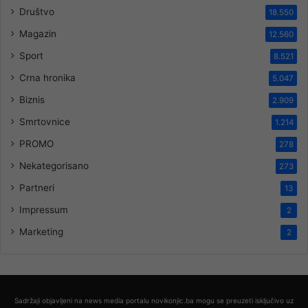
Društvo
18.550
Magazin
12.560
Sport
8.521
Crna hronika
5.047
Biznis
2.909
Smrtovnice
1.214
PROMO
278
Nekategorisano
273
Partneri
13
Impressum
2
Marketing
2
Sadržaji objavljeni na news media portalu novikonjic.ba mogu se preuzeti isključivo uz