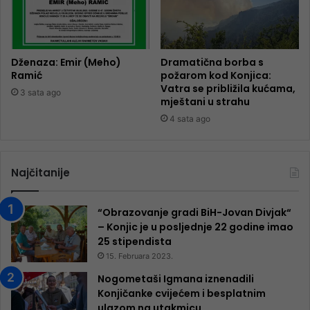
Dženaza: Emir (Meho)
Dramatična borba s
Ramić
požarom kod Konjica:
Vatra se približila kućama,
3 sata ago
mještani u strahu
4 sata ago
Najčitanije
“Obrazovanje gradi BiH-Jovan Divjak“
– Konjic je u posljednje 22 godine imao
25 ​​stipendista
15. Februara 2023.
Nogometaši Igmana iznenadili
Konjičanke cvijećem i besplatnim
ulazom na utakmicu