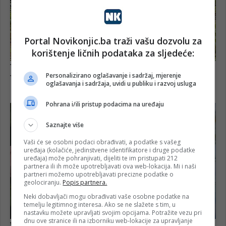
Portal Novikonjic.ba traži vašu dozvolu za
korištenje ličnih podataka za sljedeće:
Personalizirano oglašavanje i sadržaj, mjerenje
oglašavanja i sadržaja, uvidi u publiku i razvoj usluga
Pohrana i/ili pristup podacima na uređaju
Saznajte više
Vaši će se osobni podaci obrađivati, a podatke s vašeg
uređaja (kolačiće, jedinstvene identifikatore i druge podatke
uređaja) može pohranjivati, dijeliti te im pristupati 212
partnera ili ih može upotrebljavati ova web-lokacija. Mi i naši
partneri možemo upotrebljavati precizne podatke o
geolociranju.
Popis partnera.
Neki dobavljači mogu obrađivati vaše osobne podatke na
temelju legitimnog interesa. Ako se ne slažete s tim, u
nastavku možete upravljati svojim opcijama. Potražite vezu pri
dnu ove stranice ili na izborniku web-lokacije za upravljanje