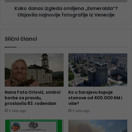
Kako danas izgleda omiljena „Esmeralda“?
Objavila najnovije fotografije iz Venecije
Slični članci
Nana Fata Orlović, simbol
Ko u Sarajevu kupuje
borbe za pravdu,
stanove od 400.000 KM i
proslavila 83. rođendan
više?
3 sata ago
3 sata ago