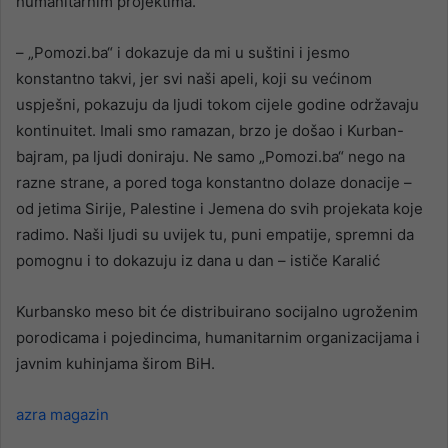
humanitarnim projektima.
– „Pomozi.ba“ i dokazuje da mi u suštini i jesmo
konstantno takvi, jer svi naši apeli, koji su većinom
uspješni, pokazuju da ljudi tokom cijele godine održavaju
kontinuitet. Imali smo ramazan, brzo je došao i Kurban-
bajram, pa ljudi doniraju. Ne samo „Pomozi.ba“ nego na
razne strane, a pored toga konstantno dolaze donacije –
od jetima Sirije, Palestine i Jemena do svih projekata koje
radimo. Naši ljudi su uvijek tu, puni empatije, spremni da
pomognu i to dokazuju iz dana u dan – ističe Karalić
Kurbansko meso bit će distribuirano socijalno ugroženim
porodicama i pojedincima, humanitarnim organizacijama i
javnim kuhinjama širom BiH.
azra magazin