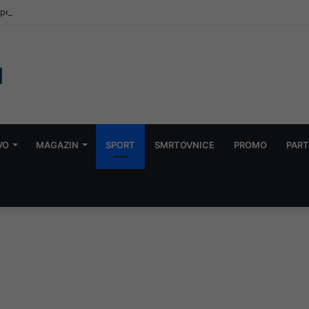
e u Konjicu: Dvije osobe uhapšene, obavljeni pretresi
VO
MAGAZIN
SPORT
SMRTOVNICE
PROMO
PART