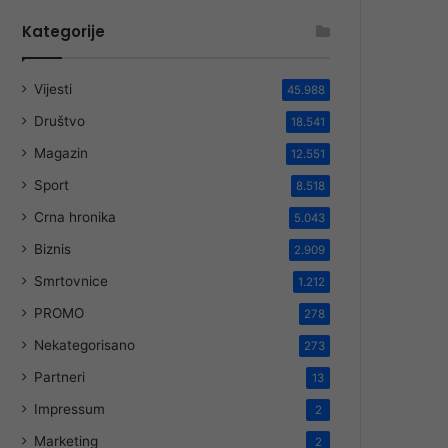
Kategorije
Vijesti
45.988
Društvo
18.541
Magazin
12.551
Sport
8.518
Crna hronika
5.043
Biznis
2.909
Smrtovnice
1.212
PROMO
278
Nekategorisano
273
Partneri
13
Impressum
2
Marketing
2