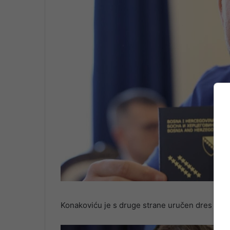
Konakoviću je s druge strane uručen dres fudb