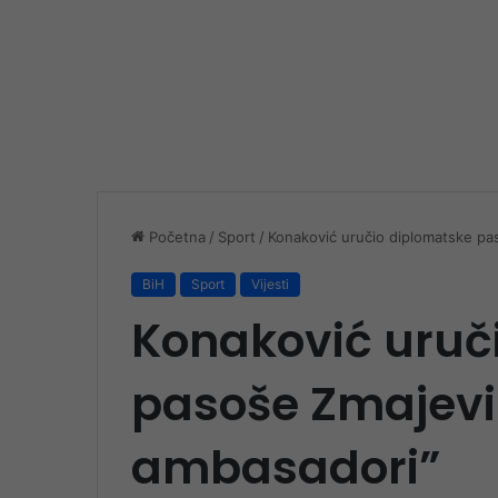
Početna
/
Sport
/
Konaković uručio diplomatske pa
BiH
Sport
Vijesti
Konaković uruč
pasoše Zmajevi
ambasadori”