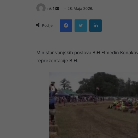
Send
nk 1
28. Maja 2026.
an
Facebook
Twitter
LinkedIn
email
Podijeli
Ministar vanjskih poslova BiH Elmedin Konakov
reprezentacije BiH.