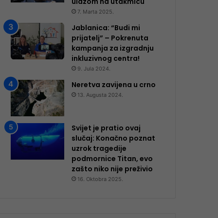
ulazom na utakmicu
7. Marta 2025.
Jablanica: “Budi mi
prijatelj” – Pokrenuta
kampanja za izgradnju
inkluzivnog centra!
9. Jula 2024.
Neretva zavijena u crno
13. Augusta 2024.
Svijet je pratio ovaj
slučaj: Konačno poznat
uzrok tragedije
podmornice Titan, evo
zašto niko nije preživio
16. Oktobra 2025.