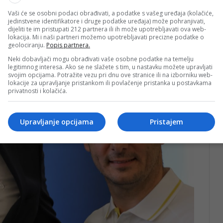
Vaši će se osobni podaci obrađivati, a podatke s vašeg uređaja (kolačiće,
jedinstvene identifikatore i druge podatke uređaja) može pohranjivati,
dijeliti te im pristupati 212 partnera ili ih može upotrebljavati ova web-
lokacija. Mi i naši partneri možemo upotrebljavati precizne podatke o
geolociranju.
Popis partnera.
Neki dobavljači mogu obrađivati vaše osobne podatke na temelju
legitimnog interesa. Ako se ne slažete s tim, u nastavku možete upravljati
svojim opcijama. Potražite vezu pri dnu ove stranice ili na izborniku web-
lokacije za upravljanje pristankom ili povlačenje pristanka u postavkama
privatnosti i kolačića.
Upravljanje opcijama
Pristajem