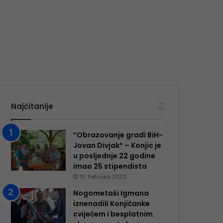
Najčitanije
“Obrazovanje gradi BiH-
Jovan Divjak“ – Konjic je
u posljednje 22 godine
imao 25 ​​stipendista
15. Februara 2023.
Nogometaši Igmana
iznenadili Konjičanke
cvijećem i besplatnim