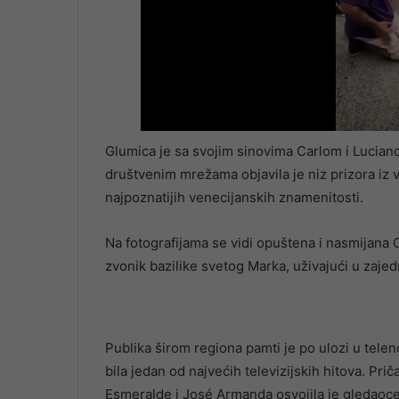
Glumica je sa svojim sinovima Carlom i Luciano
društvenim mrežama objavila je niz prizora iz 
najpoznatijih venecijanskih znamenitosti.
Na fotografijama se vidi opuštena i nasmijana 
zvonik bazilike svetog Marka, uživajući u zaj
Publika širom regiona pamti je po ulozi u tele
bila jedan od najvećih televizijskih hitova. Prič
Esmeralde i José Armanda osvojila je gledaoce 