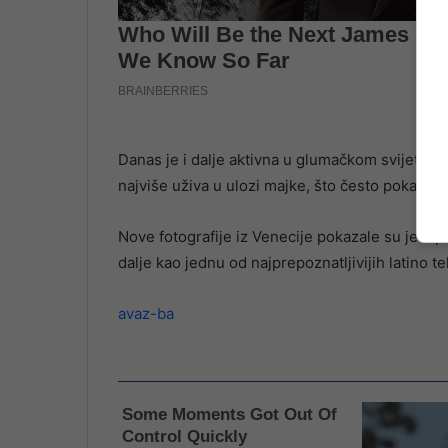
Danas je i dalje aktivna u glumačkom svijetu, po
najviše uživa u ulozi majke, što često pokazuj
Nove fotografije iz Venecije pokazale su je u 
dalje kao jednu od najprepoznatljivijih latino te
avaz-ba