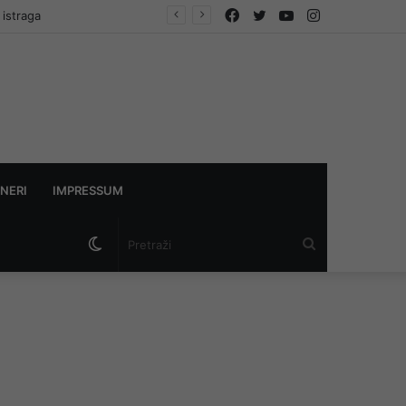
Facebook
Twitter
YouTube
Instagram
 istraga
NERI
IMPRESSUM
Switch
Pretraži
skin