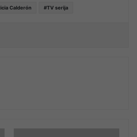
icia Calderón
TV serija
nt