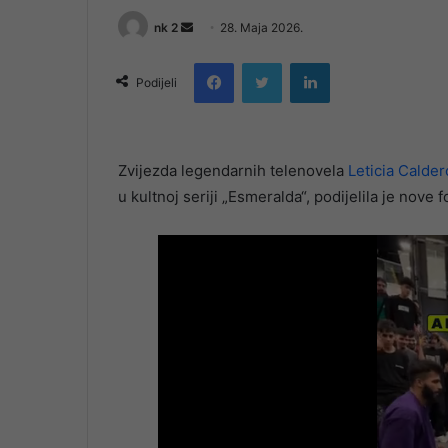
Send
nk 2
28. Maja 2026.
an
Facebook
Twitter
LinkedIn
email
Podijeli
Zvijezda legendarnih telenovela
Leticia Calde
u kultnoj seriji „Esmeralda“, podijelila je nove