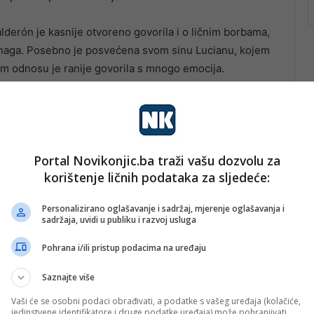
alderón je kasnije otvoreno govorila i o ličnim borbama,
ća snaga. Posebno je posvećena svom sinu Lucianu, kojem
om odnosu je ranije govorila s mnogo emocija.
Portal Novikonjic.ba traži vašu dozvolu za
korištenje ličnih podataka za sljedeće:
Personalizirano oglašavanje i sadržaj, mjerenje oglašavanja i
sadržaja, uvidi u publiku i razvoj usluga
Pohrana i/ili pristup podacima na uređaju
Saznajte više
Vaši će se osobni podaci obrađivati, a podatke s vašeg uređaja (kolačiće,
jedinstvene identifikatore i druge podatke uređaja) može pohranjivati,