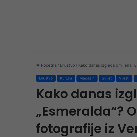
Početna
/
Društvo
/
Kako danas izgleda omiljena „Es
Društvo
Kultura
Magazin
Svijet
Vijesti
Kako danas izg
„Esmeralda“? Ob
fotografije iz Ve