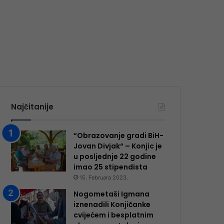
Najčitanije
“Obrazovanje gradi BiH-
Jovan Divjak“ – Konjic je
u posljednje 22 godine
imao 25 ​​stipendista
15. Februara 2023.
Nogometaši Igmana
iznenadili Konjičanke
cvijećem i besplatnim