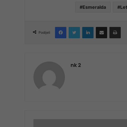
Esmeralda
Let
Facebook
Twitter
LinkedIn
Share via Email
Pri
Podijeli
nk 2