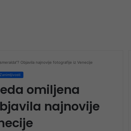
meralda“? Objavila najnovije fotografije iz Venecije
Zanimljivosti
leda omiljena
javila najnovije
necije