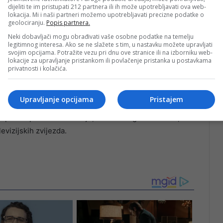
dijeliti te im pristupati 212 partnera ili ih može upotrebljavati ova web-
lokacija. Mi i naši partneri možemo upotrebljavati precizne podatke o
geolociranju.
Popis partnera.
Neki dobavljači mogu obrađivati vaše osobne podatke na temelju
legitimnog interesa. Ako se ne slažete s tim, u nastavku možete upravljati
svojim opcijama. Potražite vezu pri dnu ove stranice ili na izborniku web-
lokacije za upravljanje pristankom ili povlačenje pristanka u postavkama
privatnosti i kolačića.
vremeno se pojavljuje u televizijskim projektima, ali i
e i na društvenim mrežama.
Upravljanje opcijama
Pristajem
potpuno opuštenom izdanju, daleko od glamura seta, ali i
levizijskih zvijezda.