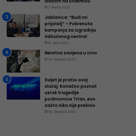
ulazom na utakmicu
7. Marta 2025.
Jablanica: “Budi mi
prijatelj” – Pokrenuta
kampanja za izgradnju
inkluzivnog centra!
9. Jula 2024.
Neretva zavijena u crno
13. Augusta 2024.
Svijet je pratio ovaj
slučaj: Konačno poznat
uzrok tragedije
podmornice Titan, evo
zašto niko nije preživio
16. Oktobra 2025.