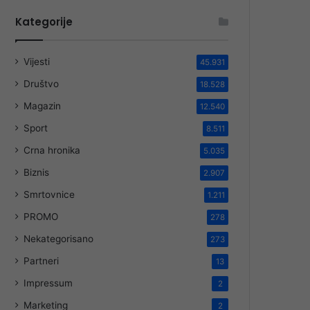
Kategorije
Vijesti
45.931
Društvo
18.528
Magazin
12.540
Sport
8.511
Crna hronika
5.035
Biznis
2.907
Smrtovnice
1.211
PROMO
278
Nekategorisano
273
Partneri
13
Impressum
2
Marketing
2