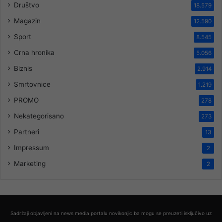
Društvo
18.579
Magazin
12.590
Sport
8.545
Crna hronika
5.056
Biznis
2.914
Smrtovnice
1.219
PROMO
278
Nekategorisano
273
Partneri
13
Impressum
2
Marketing
2
Sadržaji objavljeni na news media portalu novikonjic.ba mogu se preuzeti isključivo uz