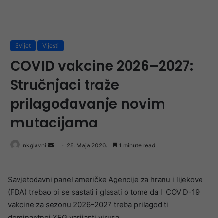
Svijet
Vijesti
COVID vakcine 2026–2027:
Stručnjaci traže
prilagođavanje novim
mutacijama
Send
nkglavni
28. Maja 2026.
1 minute read
an
email
Savjetodavni panel američke Agencije za hranu i lijekove
(FDA) trebao bi se sastati i glasati o tome da li COVID-19
vakcine za sezonu 2026–2027 treba prilagoditi
dominantnoj XFG varijanti virusa.