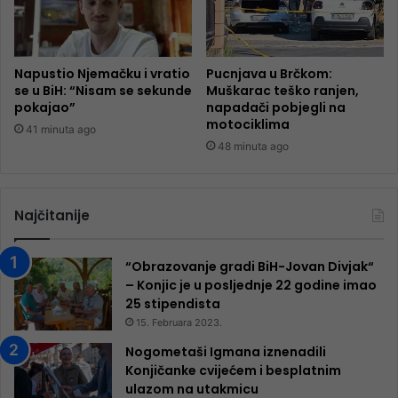
Napustio Njemačku i vratio
Pucnjava u Brčkom:
se u BiH: “Nisam se sekunde
Muškarac teško ranjen,
pokajao”
napadači pobjegli na
motociklima
41 minuta ago
48 minuta ago
Najčitanije
“Obrazovanje gradi BiH-Jovan Divjak“
– Konjic je u posljednje 22 godine imao
25 ​​stipendista
15. Februara 2023.
Nogometaši Igmana iznenadili
Konjičanke cvijećem i besplatnim
ulazom na utakmicu