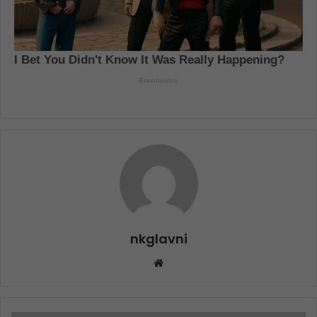
nkglavni
Website