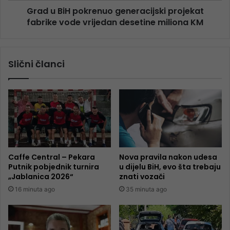
Grad u BiH pokrenuo generacijski projekat
fabrike vode vrijedan desetine miliona KM
Slični članci
Caffe Central – Pekara
Nova pravila nakon udesa
Putnik pobjednik turnira
u dijelu BiH, evo šta trebaju
„Jablanica 2026“
znati vozači
16 minuta ago
35 minuta ago