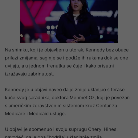
Na snimku, koji je objavljen u utorak, Kennedy bez obuće
prilazi zmijama, saginje se i podiže ih rukama dok se one
uvijaju, a u jednom trenutku se čuje i kako prisutni
izražavaju zabrinutost.
Kennedy je u objavi naveo da je zmije uklanjao s terase
kuće svog saradnika, doktora Mehmet Oz, koji je povezan
s američkim zdravstvenim sistemom kroz Centar za
Medicare i Medicaid usluge.
U objavi je spomenuo i svoju suprugu Cheryl Hines,
navodeći da je ona “bodrila” uklanjanje zmija.