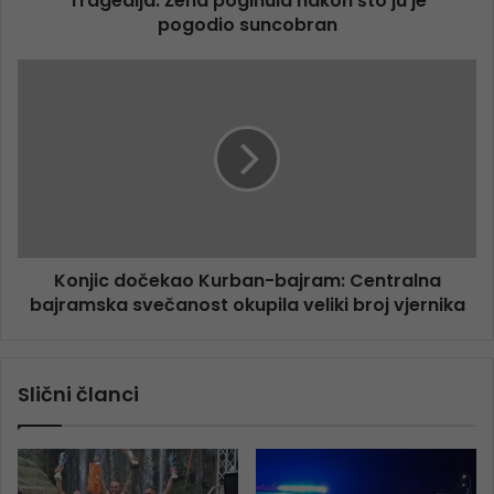
Tragedija: Žena poginula nakon što ju je
pogodio suncobran
Konjic dočekao Kurban-bajram: Centralna
bajramska svečanost okupila veliki broj vjernika
Slični članci