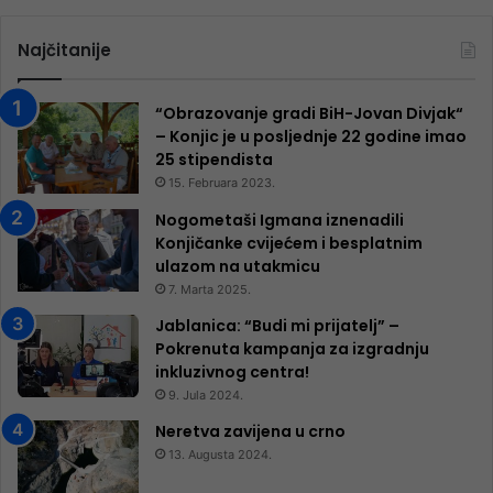
Najčitanije
“Obrazovanje gradi BiH-Jovan Divjak“
– Konjic je u posljednje 22 godine imao
25 ​​stipendista
15. Februara 2023.
Nogometaši Igmana iznenadili
Konjičanke cvijećem i besplatnim
ulazom na utakmicu
7. Marta 2025.
Jablanica: “Budi mi prijatelj” –
Pokrenuta kampanja za izgradnju
inkluzivnog centra!
9. Jula 2024.
Neretva zavijena u crno
13. Augusta 2024.