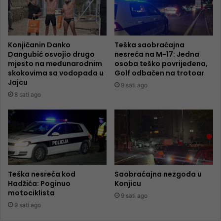
Konjičanin Danko
Teška saobraćajna
Dangubić osvojio drugo
nesreća na M-17: Jedna
mjesto na međunarodnim
osoba teško povrijeđena,
skokovima sa vodopada u
Golf odbačen na trotoar
Jajcu
9 sati ago
8 sati ago
Teška nesreća kod
Saobraćajna nezgoda u
Hadžića: Poginuo
Konjicu
motociklista
9 sati ago
9 sati ago