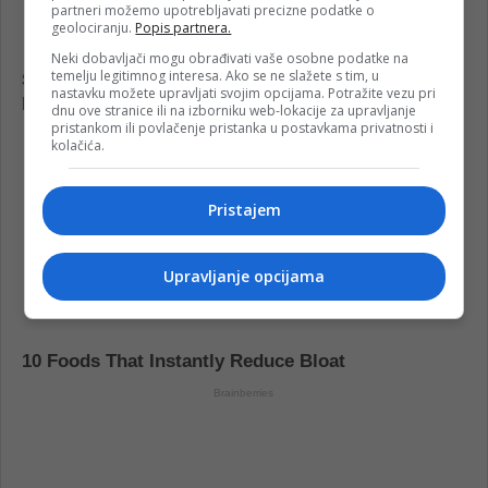
partneri možemo upotrebljavati precizne podatke o
geolociranju.
Popis partnera.
Neki dobavljači mogu obrađivati vaše osobne podatke na
temelju legitimnog interesa. Ako se ne slažete s tim, u
nastavku možete upravljati svojim opcijama. Potražite vezu pri
dnu ove stranice ili na izborniku web-lokacije za upravljanje
pristankom ili povlačenje pristanka u postavkama privatnosti i
kolačića.
Pristajem
Upravljanje opcijama