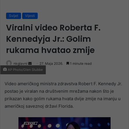
Svijet
Vijesti
Viralni video Roberta F.
Kennedyja Jr.: Golim
rukama hvatao zmije
Send
nkglavni
27. Maja 2026.
1 minute read
AP Photo/Glen Stubbe
an
email
Video američkog ministra zdravstva Robert F. Kennedy Jr.
postao je viralan na društvenim mrežama nakon što je
prikazan kako golim rukama hvata dvije zmije na imanju u
američkoj saveznoj državi Florida.