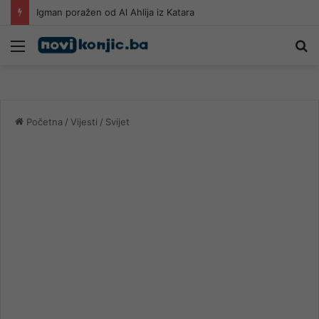
Igman poražen od Al Ahlija iz Katara
Meni
Pr
Početna
/
Vijesti
/
Svijet