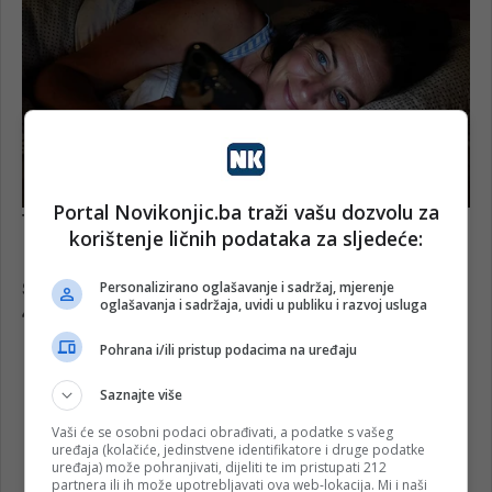
Portal Novikonjic.ba traži vašu dozvolu za
korištenje ličnih podataka za sljedeće:
Personalizirano oglašavanje i sadržaj, mjerenje
oglašavanja i sadržaja, uvidi u publiku i razvoj usluga
Pohrana i/ili pristup podacima na uređaju
Saznajte više
Vaši će se osobni podaci obrađivati, a podatke s vašeg
uređaja (kolačiće, jedinstvene identifikatore i druge podatke
uređaja) može pohranjivati, dijeliti te im pristupati 212
partnera ili ih može upotrebljavati ova web-lokacija. Mi i naši