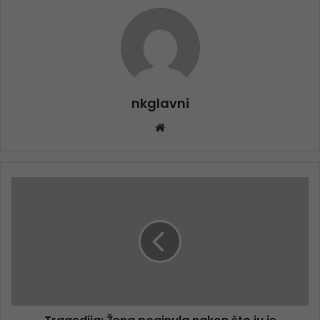
nkglavni
Website