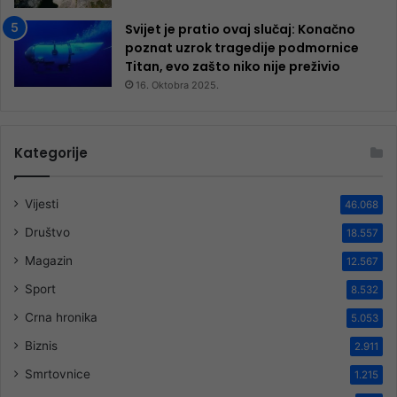
Svijet je pratio ovaj slučaj: Konačno
poznat uzrok tragedije podmornice
Titan, evo zašto niko nije preživio
16. Oktobra 2025.
Kategorije
Vijesti
46.068
Društvo
18.557
Magazin
12.567
Sport
8.532
Crna hronika
5.053
Biznis
2.911
Smrtovnice
1.215