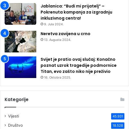
Jablanica: “Budi mi prijatelj” –
Pokrenuta kampanja za izgradnju
inkluzivnog centra!
9. Jula 2024.
Neretva zavijena u crno
13. Augusta 2024.
Svijet je pratio ovaj slučaj: Konačno
poznat uzrok tragedije podmornice
Titan, evo zašto niko nije preživio
16. Oktobra 2025.
Kategorije
Vijesti
45.931
Društvo
18.528