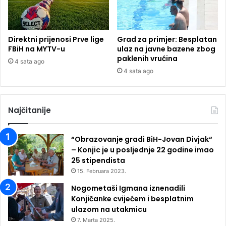
Direktni prijenosi Prve lige
Grad za primjer: Besplatan
FBiH na MYTV-u
ulaz na javne bazene zbog
paklenih vrućina
4 sata ago
4 sata ago
Najčitanije
“Obrazovanje gradi BiH-Jovan Divjak“
– Konjic je u posljednje 22 godine imao
25 ​​stipendista
15. Februara 2023.
Nogometaši Igmana iznenadili
Konjičanke cvijećem i besplatnim
ulazom na utakmicu
7. Marta 2025.