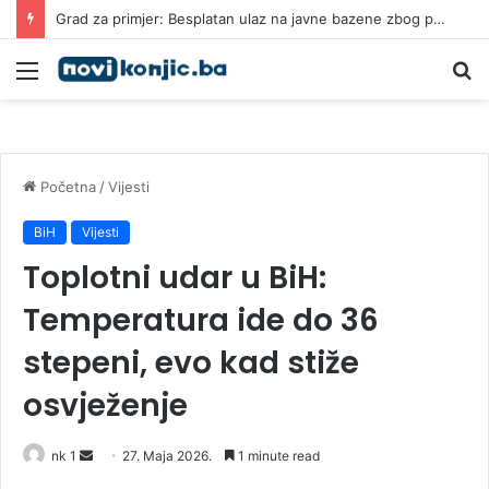
Grad za primjer: Besplatan ulaz na javne bazene zbog paklenih vrućina
Meni
Pr
Početna
/
Vijesti
BiH
Vijesti
Toplotni udar u BiH:
Temperatura ide do 36
stepeni, evo kad stiže
osvježenje
Send
nk 1
27. Maja 2026.
1 minute read
an