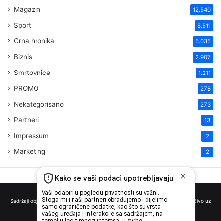
Magazin
12.540
Sport
8.511
Crna hronika
5.035
Biznis
2.907
Smrtovnice
1.211
PROMO
278
Nekategorisano
273
Partneri
13
Impressum
2
Marketing
2
Sadržaji objavljeni na news media portalu novikonjic.ba mogu se preuzeti isključivo uz
navođenje izvora sa linkom.