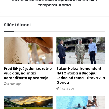
temperaturama
Slični članci
Pred BiH još jedan izuzetno
Zukan Helez i komandant
vruć dan, na snazi
NATO štaba u Bugojnu:
narandžasto upozorenje
Jedna od tema i Titova vila
Gorica
4 sata ago
4 sata ago