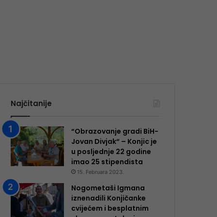
Najčitanije
“Obrazovanje gradi BiH-
Jovan Divjak“ – Konjic je
u posljednje 22 godine
imao 25 ​​stipendista
15. Februara 2023.
Nogometaši Igmana
iznenadili Konjičanke
cvijećem i besplatnim