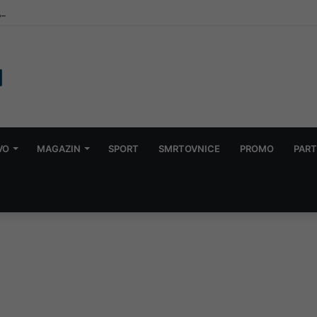
, simbol borbe za pravdu, proslavila 83. rođendan
VO
MAGAZIN
SPORT
SMRTOVNICE
PROMO
PART