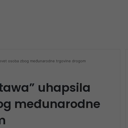
a devet osoba zbog međunarodne trgovine drogom
Ottawa” uhapsila
bog međunarodne
m