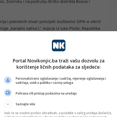
uci, Zvorniku i na području Brčko distrikta Bosne i
a i pokretnih stvari policijski službenici SIPA-e otkrili
ge „kanabis sativa L“, koja je iz luke Ploče, Republika
retnom vozilu koje je koristila jedna od osoba lišenih
Portal Novikonjic.ba traži vašu dozvolu za
korištenje ličnih podataka za sljedeće:
Personalizirano oglašavanje i sadržaj, mjerenje oglašavanja i
sadržaja, uvidi u publiku i razvoj usluga
Pohrana i/ili pristup podacima na uređaju
Saznajte više
Vaši će se osobni podaci obrađivati, a podatke s vašeg uređaja (kolačiće,