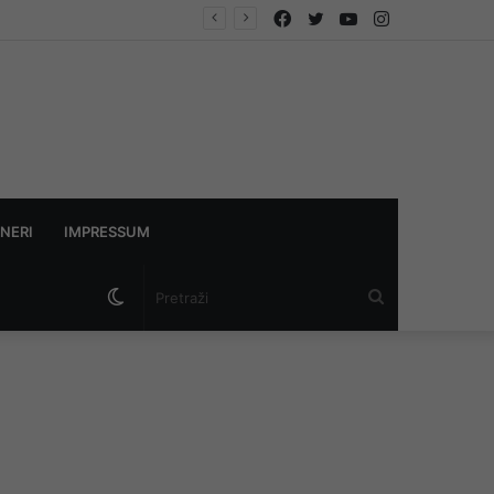
Facebook
Twitter
YouTube
Instagram
NERI
IMPRESSUM
Switch
Pretraži
skin