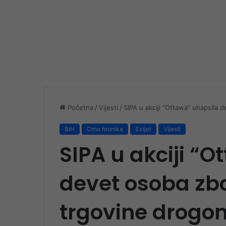
Početna
/
Vijesti
/
SIPA u akciji “Ottawa” uhapsil
BiH
Crna hronika
Svijet
Vijesti
SIPA u akciji “
devet osoba z
trgovine drogo