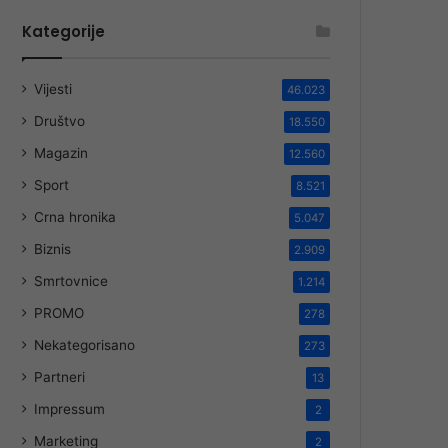
Kategorije
Vijesti
46.023
Društvo
18.550
Magazin
12.560
Sport
8.521
Crna hronika
5.047
Biznis
2.909
Smrtovnice
1.214
PROMO
278
Nekategorisano
273
Partneri
13
Impressum
2
Marketing
2