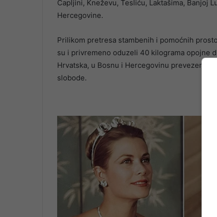
Čapljini, Kneževu, Tesliću, Laktašima, Banjoj L
Hercegovine.
Prilikom pretresa stambenih i pomoćnih prostorij
su i privremeno oduzeli 40 kilograma opojne dro
Hrvatska, u Bosnu i Hercegovinu prevezena u te
slobode.