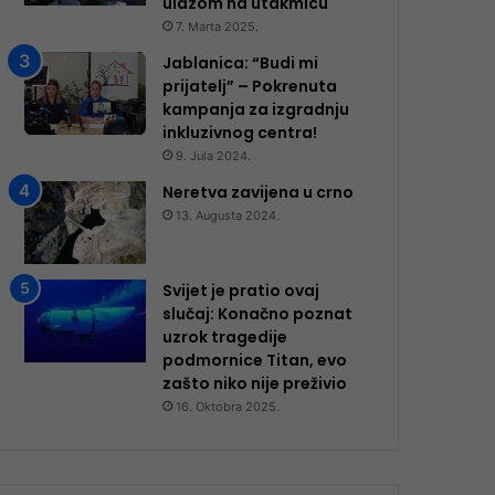
ulazom na utakmicu
7. Marta 2025.
Jablanica: “Budi mi
prijatelj” – Pokrenuta
kampanja za izgradnju
inkluzivnog centra!
9. Jula 2024.
Neretva zavijena u crno
13. Augusta 2024.
Svijet je pratio ovaj
slučaj: Konačno poznat
uzrok tragedije
podmornice Titan, evo
zašto niko nije preživio
16. Oktobra 2025.