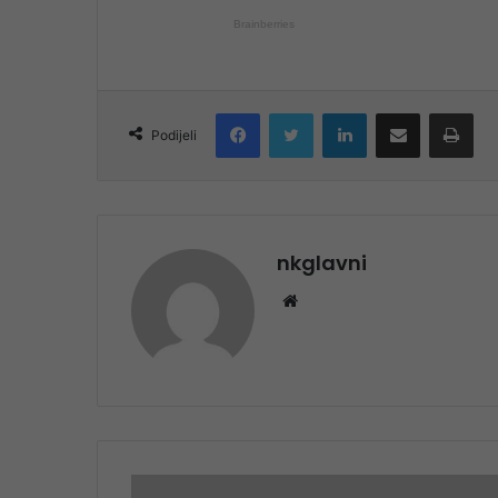
Facebook
Twitter
LinkedIn
Share via Email
Pri
Podijeli
nkglavni
Website