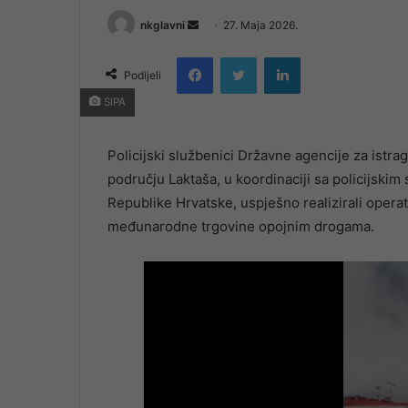
Send
nkglavni
27. Maja 2026.
an
Facebook
Twitter
LinkedIn
email
Podijeli
SIPA
Policijski službenici Državne agencije za istrag
području Laktaša, u koordinaciji sa policijskim
Republike Hrvatske, uspješno realizirali opera
međunarodne trgovine opojnim drogama.