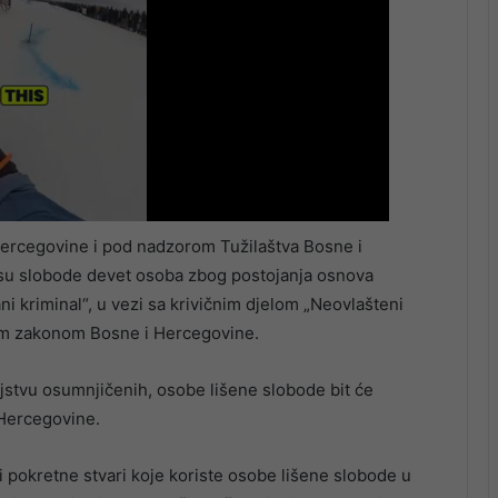
Hercegovine i pod nadzorom Tužilaštva Bosne i
li su slobode devet osoba zbog postojanja osnova
ni kriminal“, u vezi sa krivičnim djelom „Neovlašteni
im zakonom Bosne i Hercegovine.
ojstvu osumnjičenih, osobe lišene slobode bit će
 Hercegovine.
 pokretne stvari koje koriste osobe lišene slobode u