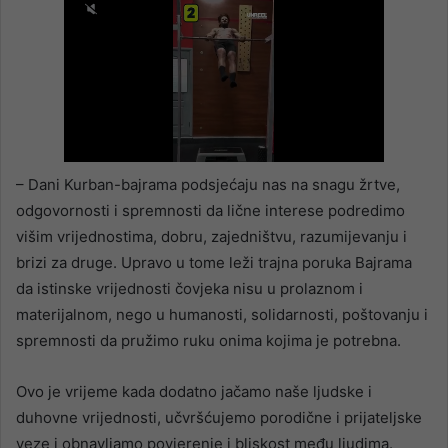
– Dani Kurban-bajrama podsjećaju nas na snagu žrtve,
odgovornosti i spremnosti da lične interese podredimo
višim vrijednostima, dobru, zajedništvu, razumijevanju i
brizi za druge. Upravo u tome leži trajna poruka Bajrama
da istinske vrijednosti čovjeka nisu u prolaznom i
materijalnom, nego u humanosti, solidarnosti, poštovanju i
spremnosti da pružimo ruku onima kojima je potrebna.
Ovo je vrijeme kada dodatno jačamo naše ljudske i
duhovne vrijednosti, učvršćujemo porodične i prijateljske
veze i obnavljamo povjerenje i bliskost među ljudima.