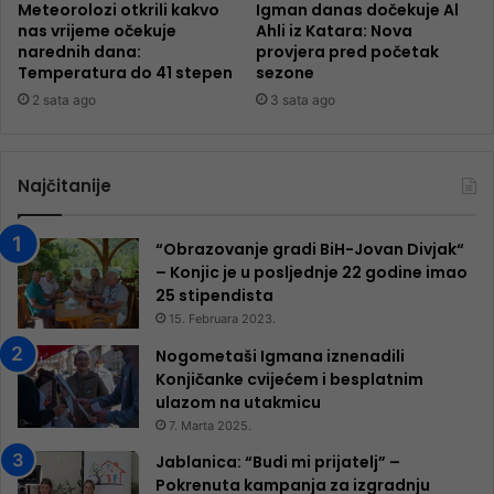
Meteorolozi otkrili kakvo
Igman danas dočekuje Al
nas vrijeme očekuje
Ahli iz Katara: Nova
narednih dana:
provjera pred početak
Temperatura do 41 stepen
sezone
2 sata ago
3 sata ago
Najčitanije
“Obrazovanje gradi BiH-Jovan Divjak“
– Konjic je u posljednje 22 godine imao
25 ​​stipendista
15. Februara 2023.
Nogometaši Igmana iznenadili
Konjičanke cvijećem i besplatnim
ulazom na utakmicu
7. Marta 2025.
Jablanica: “Budi mi prijatelj” –
Pokrenuta kampanja za izgradnju