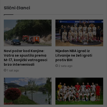
Slični članci
Novi požar kod Kanjine:
Nijedan NBA igrač iz
Vatra se spustila prema
Litvanije ne želi igrati
M-17, konjički vatrogasci
protiv BiH
brzo intervenisali
2 sata ago
1 sat ago