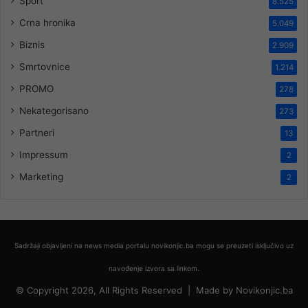
Sport
8.525
Crna hronika
5.049
Biznis
2.909
Smrtovnice
1.214
PROMO
278
Nekategorisano
273
Partneri
13
Impressum
2
Marketing
2
Sadržaji objavljeni na news media portalu novikonjic.ba mogu se preuzeti isključivo uz
navođenje izvora sa linkom.
© Copyright 2026, All Rights Reserved |
Made by
Novikonjic.ba