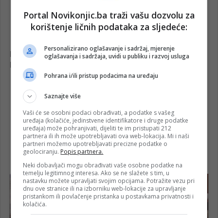
Portal Novikonjic.ba traži vašu dozvolu za
korištenje ličnih podataka za sljedeće:
Personalizirano oglašavanje i sadržaj, mjerenje
oglašavanja i sadržaja, uvidi u publiku i razvoj usluga
Pohrana i/ili pristup podacima na uređaju
Saznajte više
Vaši će se osobni podaci obrađivati, a podatke s vašeg
uređaja (kolačiće, jedinstvene identifikatore i druge podatke
uređaja) može pohranjivati, dijeliti te im pristupati 212
partnera ili ih može upotrebljavati ova web-lokacija. Mi i naši
partneri možemo upotrebljavati precizne podatke o
geolociranju.
Popis partnera.
Neki dobavljači mogu obrađivati vaše osobne podatke na
temelju legitimnog interesa. Ako se ne slažete s tim, u
nastavku možete upravljati svojim opcijama. Potražite vezu pri
dnu ove stranice ili na izborniku web-lokacije za upravljanje
pristankom ili povlačenje pristanka u postavkama privatnosti i
kolačića.