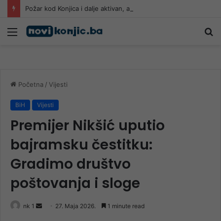
Požar kod Konjica i dalje aktivan, ali manjeg intenziteta: Ekipe ostaju na terenu
Meni
Pr
Početna
/
Vijesti
BiH
Vijesti
Premijer Nikšić uputio
bajramsku čestitku:
Gradimo društvo
poštovanja i sloge
Send
nk 1
27. Maja 2026.
1 minute read
an