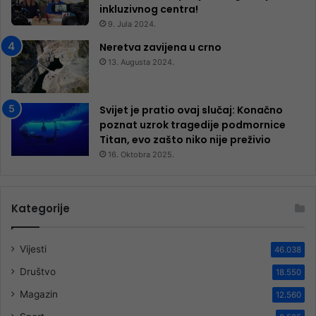
inkluzivnog centra!
9. Jula 2024.
Neretva zavijena u crno
13. Augusta 2024.
Svijet je pratio ovaj slučaj: Konačno
poznat uzrok tragedije podmornice
Titan, evo zašto niko nije preživio
16. Oktobra 2025.
Kategorije
Vijesti
46.038
Društvo
18.550
Magazin
12.560