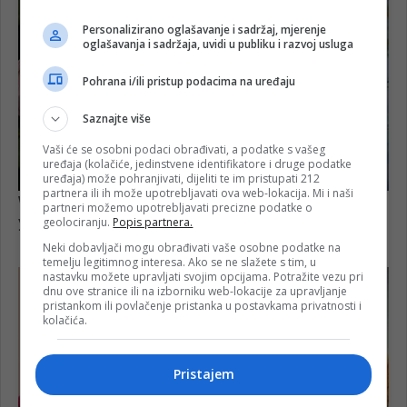
Personalizirano oglašavanje i sadržaj, mjerenje
oglašavanja i sadržaja, uvidi u publiku i razvoj usluga
Pohrana i/ili pristup podacima na uređaju
Saznajte više
Vaši će se osobni podaci obrađivati, a podatke s vašeg
uređaja (kolačiće, jedinstvene identifikatore i druge podatke
uređaja) može pohranjivati, dijeliti te im pristupati 212
partnera ili ih može upotrebljavati ova web-lokacija. Mi i naši
partneri možemo upotrebljavati precizne podatke o
geolociranju.
Popis partnera.
Neki dobavljači mogu obrađivati vaše osobne podatke na
temelju legitimnog interesa. Ako se ne slažete s tim, u
nastavku možete upravljati svojim opcijama. Potražite vezu pri
dnu ove stranice ili na izborniku web-lokacije za upravljanje
pristankom ili povlačenje pristanka u postavkama privatnosti i
kolačića.
Pristajem