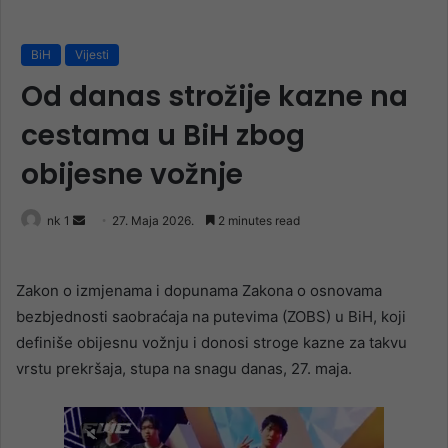
BiH
Vijesti
Od danas strožije kazne na
cestama u BiH zbog
obijesne vožnje
Send
nk 1
27. Maja 2026.
2 minutes read
an
email
Zakon o izmjenama i dopunama Zakona o osnovama
bezbjednosti saobraćaja na putevima (ZOBS) u BiH, koji
definiše obijesnu vožnju i donosi stroge kazne za takvu
vrstu prekršaja, stupa na snagu danas, 27. maja.