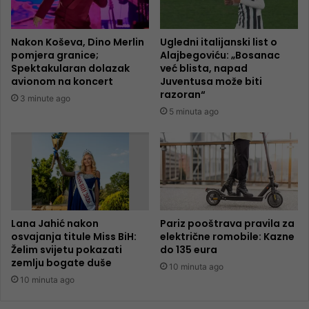
Nakon Koševa, Dino Merlin
Ugledni italijanski list o
pomjera granice;
Alajbegoviću: „Bosanac
Spektakularan dolazak
već blista, napad
avionom na koncert
Juventusa može biti
razoran“
3 minute ago
5 minuta ago
Lana Jahić nakon
Pariz pooštrava pravila za
osvajanja titule Miss BiH:
električne romobile: Kazne
Želim svijetu pokazati
do 135 eura
zemlju bogate duše
10 minuta ago
10 minuta ago