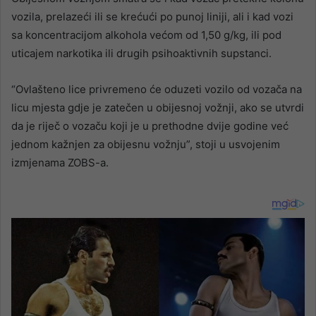
vozila, prelazeći ili se krećući po punoj liniji, ali i kad vozi
sa koncentracijom alkohola većom od 1,50 g/kg, ili pod
uticajem narkotika ili drugih psihoaktivnih supstanci.
“Ovlašteno lice privremeno će oduzeti vozilo od vozača na
licu mjesta gdje je zatečen u obijesnoj vožnji, ako se utvrdi
da je riječ o vozaču koji je u prethodne dvije godine već
jednom kažnjen za obijesnu vožnju”, stoji u usvojenim
izmjenama ZOBS-a.