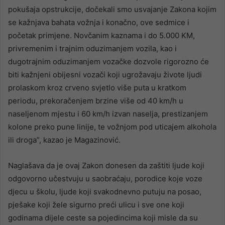
pokušaja opstrukcije, dočekali smo usvajanje Zakona kojim
se kažnjava bahata vožnja i konačno, ove sedmice i
početak primjene. Novčanim kaznama i do 5.000 KM,
privremenim i trajnim oduzimanjem vozila, kao i
dugotrajnim oduzimanjem vozačke dozvole rigorozno će
biti kažnjeni obijesni vozači koji ugrožavaju živote ljudi
prolaskom kroz crveno svjetlo više puta u kratkom
periodu, prekoračenjem brzine više od 40 km/h u
naseljenom mjestu i 60 km/h izvan naselja, prestizanjem
kolone preko pune linije, te vožnjom pod uticajem alkohola
ili droga”, kazao je Magazinović.
Naglašava da je ovaj Zakon donesen da zaštiti ljude koji
odgovorno učestvuju u saobraćaju, porodice koje voze
djecu u školu, ljude koji svakodnevno putuju na posao,
pješake koji žele sigurno preći ulicu i sve one koji
godinama dijele ceste sa pojedincima koji misle da su