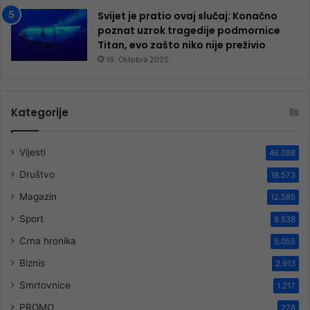
Svijet je pratio ovaj slučaj: Konačno
poznat uzrok tragedije podmornice
Titan, evo zašto niko nije preživio
16. Oktobra 2025.
Kategorije
Vijesti
46.098
Društvo
18.573
Magazin
12.585
Sport
8.538
Crna hronika
5.055
Biznis
2.913
Smrtovnice
1.217
PROMO
278