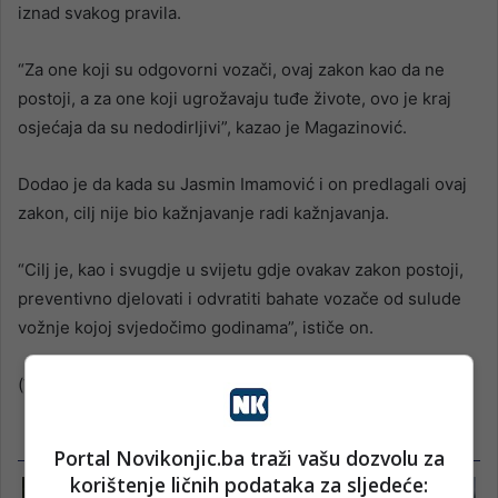
iznad svakog pravila.
“Za one koji su odgovorni vozači, ovaj zakon kao da ne
postoji, a za one koji ugrožavaju tuđe živote, ovo je kraj
osjećaja da su nedodirljivi”, kazao je Magazinović.
Dodao je da kada su Jasmin Imamović i on predlagali ovaj
zakon, cilj nije bio kažnjavanje radi kažnjavanja.
“Cilj je, kao i svugdje u svijetu gdje ovakav zakon postoji,
preventivno djelovati i odvratiti bahate vozače od sulude
vožnje kojoj svjedočimo godinama”, ističe on.
(Vijesti.ba)
Portal Novikonjic.ba traži vašu dozvolu za
korištenje ličnih podataka za sljedeće: