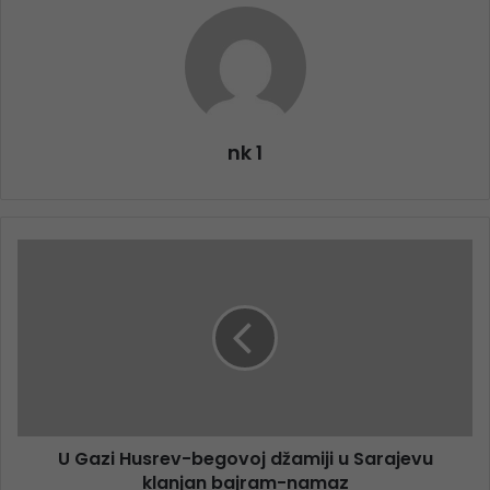
nk 1
U Gazi Husrev-begovoj džamiji u Sarajevu
klanjan bajram-namaz