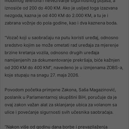
mobilnog telefona i nevezivanje sigurnosnog pojasa, a
iznosiće od 200 do 400 KM. Ako je usljed toga izazvana
nezgoda, kazna je od 400 KM do 2.000 KM, a tu je i
zabrana vožnje do pola godine, kao i dva kaznena boda.
“Vozač koji u saobraćaju na putu koristi uređaj, odnosno
sredstvo kojim se može ometati rad uređaja za mjerenje
brzine kretanja vozila, odnosno drugih uređaja
namijenjenih za dokumentovanje prekršaja, biće kažnjen
od 200 KM do 400 KM”, navedeno je u izmjenama ZOBS-a,
koje stupaju na snagu 27. maja 2026.
Povodom početka primjene Zakona, Saša Magazinović,
poslanik u Parlamentarnoj skupštini BiH, poručuje da je
ovaj zakon važan alat za sklanjanje ubica za volanom sa
ulice i povećanje sigurnosti svih učesnika saobraćaja.
“Nakon više od godinu dana borbe i prevazilaženja