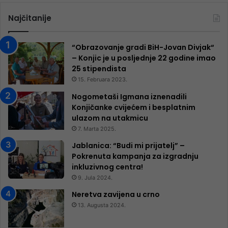
Najčitanije
“Obrazovanje gradi BiH-Jovan Divjak“
– Konjic je u posljednje 22 godine imao
25 ​​stipendista
15. Februara 2023.
Nogometaši Igmana iznenadili
Konjičanke cvijećem i besplatnim
ulazom na utakmicu
7. Marta 2025.
Jablanica: “Budi mi prijatelj” –
Pokrenuta kampanja za izgradnju
inkluzivnog centra!
9. Jula 2024.
Neretva zavijena u crno
13. Augusta 2024.